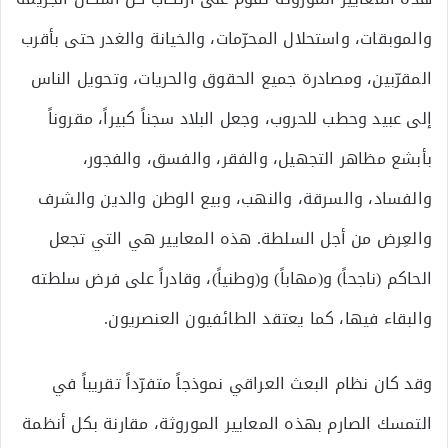
والموبقات، واستحلال المحرّمات، والخيانة والغدر حتى بأقرب
المقرّبين، ومصادرة جميع الحقوق والحريات، وتحويل الناس
إلى عبيد وحطب للحروب، وجعل البلاد سجناً كبيراً، مقروناً
بأبشع مظاهر التجهيل، والفقر، والفسق، والفجور،
والفساد، والسرقة، والنهب، وبيع الوطن والدين والشرف
والعِرض من أجل السلطة. هذه المعايير هي التي تجعل
الحاكم (ناجحاً) و(مهاباً) و(وطنياً)، وقادراً على فرض سلطته
والبقاء فيها، كما يعتقد الطائفيون العنصريون.
وقد كان نظام البعث العراقي نموذجاً متفرّداً تقريباً في
التمسك الصارم بهذه المعايير الموروثة، مقارنة بكل أنظمة