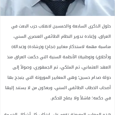
حلول الذكرى السابعة والخمسين لانقلاب حزب البعث في
العراق، وإعادة تدوير النظام الطائفي العنصري السني،
مناسبة مهمة لاستذكار معايير (نجاح) و(رشادة) و(عدالة)
و(أخلاق) و(وطنية) الأنظمة السنية التي حكمت العراق منذ
العهد العثماني، ثم الملكي، ثم الجمهوري، وصولاً إلى
دولة صدام حسين؛ وهي المعايير الموروثة التي يتبجح بها
أصحاب الخطاب الطائفي السني، ويعدّون من لا يستند إليها
في حكمه؛ فاشلاً ولا يصلح للحكم.
هذه المعايير الموروثة تقوم على ارتكاب كل أشكال الجريمة