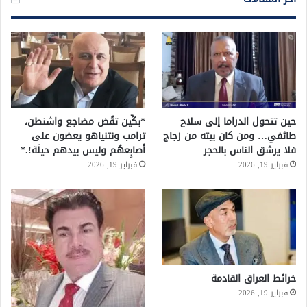
حين تتحول الدراما إلى سلاح
*بكِّين تقُض مضاجع واشنطن،
طائفي… ومن كان بيته من زجاج
ترامب ونتنياهو يعضون على
فلا يرشق الناس بالحجر
أصابِعهُم وليس بيدهم حيلَة!.*
فبراير 19, 2026
فبراير 19, 2026
خرائط العراق القادمة
فبراير 19, 2026