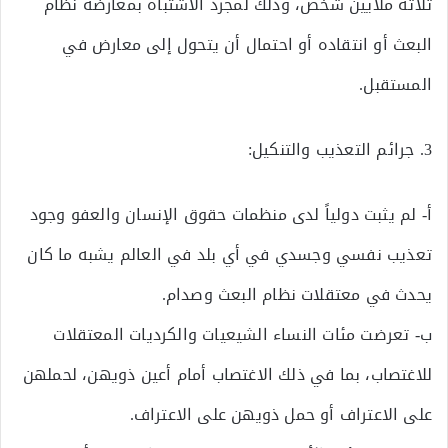
ثلاثة ملايين شخص، وذلك لمجرد الاشتباه بمعارضة نظام
البعث أو انتقاده أو احتمال أن يتحول إلى معارض في
المستقبل.
3. جرائم التعذيب والتنكيل:
أ‌- لم يثبت دولياً لدى منظمات حقوق الإنسان والعفو وجود
تعذيب نفسي وجسدي في أي بلد في العالم يشبه ما كان
يحدث في معتقلات نظام البعث وصدام.
ب‌- تعرضت مئات النساء الشيعيات والكرديات المعتقلات
للاغتصاب، بما في ذلك الاغتصاب أمام أعين ذويهن، لحملهن
على الاعتراف أو حمل ذويهن على الاعتراف.