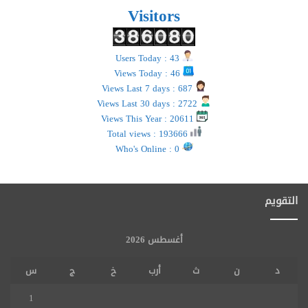
Visitors
Users Today : 43
Views Today : 46
Views Last 7 days : 687
Views Last 30 days : 2722
Views This Year : 20611
Total views : 193666
Who's Online : 0
التقويم
أغسطس 2026
د
ن
ث
أرب
خ
ج
س
1