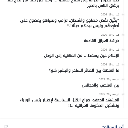
حين تتحول الدراما إلى سلاح طائفي… ومن كان بيته من زجاج فلا
يرشق الناس بالحجر
فبراير 19, 2026
*بكِّين تقُض مضاجع واشنطن، ترامب ونتنياهو يعضون على
أصابِعهُم وليس بيدهم حيلَة!.*
فبراير 19, 2026
خرائط العراق القادمة
فبراير 19, 2026
الإعلام حين يسقط… من المهنية إلى الوحل
فبراير 19, 2026
ما العلاقة بين الطائر الساخر والبشير شو؟
ديسمبر 20, 2025
بين الملاعب والمجالس
ديسمبر 20, 2025
المشهد المعقد، صراع الكتل السياسية لإختيار رئيس الوزراء
وتشكيل الحكومة العراقية ..!!
أخر المقالات