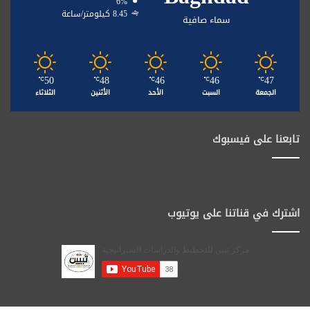
6%
8.45 كيلومتر/ساعة
سماء صافية
50
48
46
46
47
℃
℃
℃
℃
℃
الجمعة
السبت
الأحد
الأثنين
الثلاثاء
تابعنا على فيسبوك
اشترك في قناتنا على يوتيوب