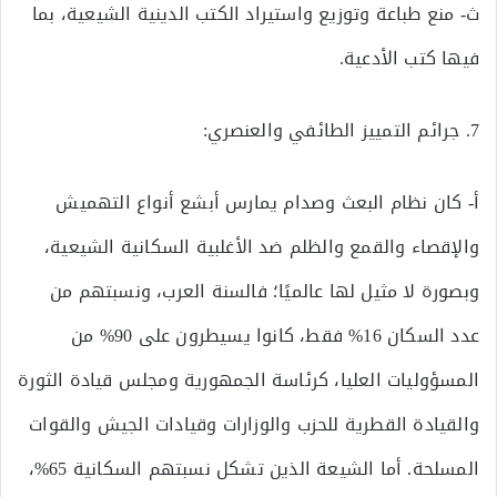
ث‌- منع طباعة وتوزيع واستيراد الكتب الدينية الشيعية، بما
فيها كتب الأدعية.
7. جرائم التمييز الطائفي والعنصري:
أ‌- كان نظام البعث وصدام يمارس أبشع أنواع التهميش
والإقصاء والقمع والظلم ضد الأغلبية السكانية الشيعية،
وبصورة لا مثيل لها عالميًا؛ فالسنة العرب، ونسبتهم من
عدد السكان 16% فقط، كانوا يسيطرون على 90% من
المسؤوليات العليا، كرئاسة الجمهورية ومجلس قيادة الثورة
والقيادة القطرية للحزب والوزارات وقيادات الجيش والقوات
المسلحة. أما الشيعة الذين تشكل نسبتهم السكانية 65%،