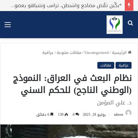
*بكِّين تقُض مضاجع واشنطن، ترامب ونتنياهو يعضون على أصابِعهُم وليس بيدهم حيلَة!.*
بحث
الق
عن
الرئيسية
/
Uncategorized
/
مقالات متنوعة
/
عراقية
عراقية
مقالات
نظام البعث في العراق: النموذج
(الوطني الناجح) للحكم السني
د. علي المؤمن
tabeen
يوليو 18, 2025
0
139
6 دقائق