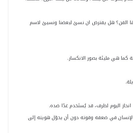
ها الفن؟ هل يفترض ان نسئ لبعضنا ونسيئ لاسم
ة كما هي مليئة بصور الانكسار.
لة.
ن انحاز اليوم لطرف، قد يُستَخدم غدًا ضده.
لإنسان في ضعفه وقوته دون أن يحوّل هويته إلى