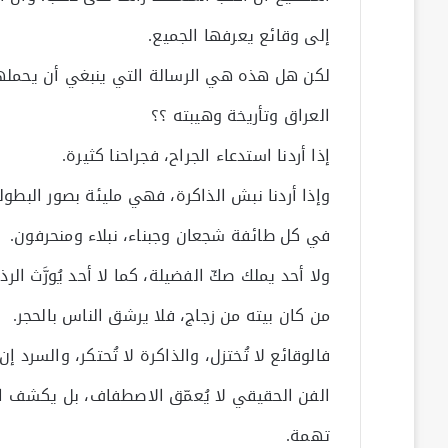
إلى وقائع يعرفها الجميع.
لكن هل هذه هي الرسالة التي ينبغي أن يحمل
العراق وتأريخة وهيبته ؟؟
إذا أردنا استدعاء الجراح، فجراحنا كثيرة.
وإذا أردنا نبش الذاكرة، فهي مليئة بصور البطول
في كل طائفة شجعان وجبناء، نبلاء ومنحرفون.
ولا أحد يملك صكّ الفضيلة، كما لا أحد يُورَّث الرذي
من كان بيته من زجاج، فلا يرشق الناس بالحجر.
فالوقائع لا تُختزل، والذاكرة لا تُحتكر، والسرد إ
الفن الحقيقي لا يُعمّق الاصطفاف، بل يكشف ا
تهمة.