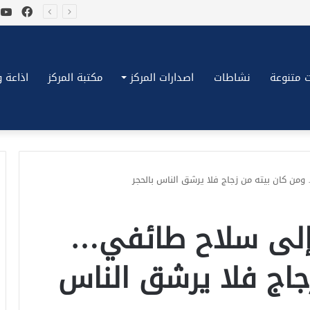
فيسب
ي
*بكِّين تقُض مضاجع واشنطن، ترامب ونتنياهو يعضون على أصابِعهُم وليس بيدهم حيلَة!.*
 متنوعة
نشاطات
اصدارات المركز
مكتبة المركز
اذاعة وتلف
ومن كان بيته من زجاج فلا يرشق الناس بالحجر
 إلى سلاح طائفي…
جاج فلا يرشق الناس