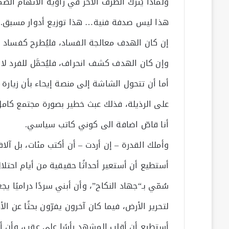
ولماذا يُترك الطرف الآخر في زاوية الاتهام ال
هذا ليس صدفة فنية… هذا توزيع أدوار مسبق.
إن كان الهدف معالجة الفساد، فليُطرح كفساد 
وإن كان الهدف كشف انحراف، فليُحمَّل للفرد لا 
أما أن تتحول الشاشة إلى منصة إيحاء بأن زيارة 
على الرذيلة، فذلك عبث خطير بصورة مجتمع كامل
أنا قاصّ اضافة الى كوني كاتب سياسي.
وأملك القدرة – إن أردت – أن أكتب مئات، بل آ
أستطيع أن أستعير أحداثًا حقيقية من أيام احتل
سُمّي بـ“جهاد النكاح”، وأن أبني سردًا دراميًا 
لتحرير الأرض، فيما كان آخرون يفرّون بحثًا عن الأ
أستطيع أن أقلب المشهد رأسًا على عقب، وأن أقد