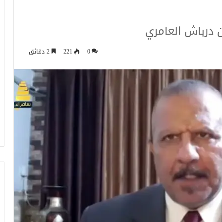
 درباش العامري
0
221
2 دقائق