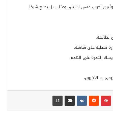
 وتُبرئ أخرى، فهي لا تبني وعيًا… بل تصنع شرخًا.
 لطائفة.
ورة نمطية على شاشة.
 يملك القدرة على الهدم.
رمى به الآخرون.
بينتيريست
مشاركة عبر البريد
طباعة