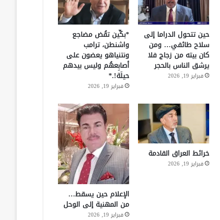
حين تتحول الدراما إلى
*بكِّين تقُض مضاجع
سلاح طائفي… ومن
واشنطن، ترامب
كان بيته من زجاج فلا
ونتنياهو يعضون على
يرشق الناس بالحجر
أصابِعهُم وليس بيدهم
حيلَة!.*
فبراير 19, 2026
فبراير 19, 2026
خرائط العراق القادمة
فبراير 19, 2026
الإعلام حين يسقط…
من المهنية إلى الوحل
فبراير 19, 2026