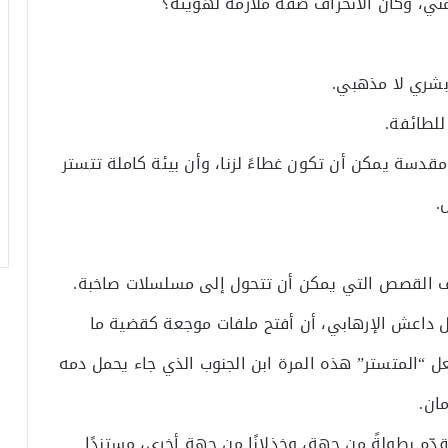
ضمني، وكأن الانحراف صفة ملازمة لهويته؟
بشري لا مذهبي.
للطائفة.
مقدسة يمكن أن تكون غطاءً لزنا، وأن بيئة كاملة تتستر
.
لاف القصص التي يمكن أن تتحول إلى مسلسلات صاخبة.
ال داعش الإرهابي، أن أفتح ملفات موجعة كقضية ما
يجعل “المتستر” هذه المرة ابن الجنوب الذي جاء يحمل دمه
مان.
ّم بطولةً من جهة، وخذلانًا من جهة أخرى، مستندًا