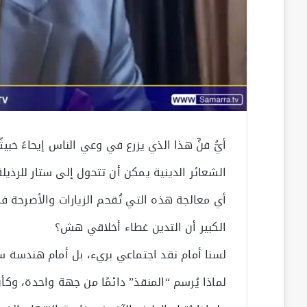
أيُّ فنٍّ هذا الذي يزرع في وعي الناس إيحاءً خبيثً
الشعائر الدينية يمكن أن تتحول إلى ستار للرذيلة
أي معالجة هذه التي تُقحم الزيارات والأضرحة ف
الكبير أن التدين غطاء أخلاقي هش؟
لسنا أمام نقد اجتماعي بريء، بل أمام هندسة سر
لماذا يُرسم “المنقذ” دائمًا من جهة واحدة، وكأن