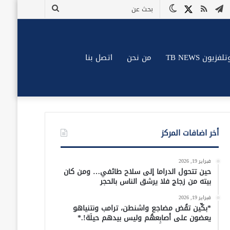
وك
وتيوب
تيلقرام
ملخص
X
الوضع
بحث
الموقع
المظلم
عن
RSS
زيون TB NEWS
من نحن
اتصل بنا
أخر اضافات المركز
فبراير 19, 2026
حين تتحول الدراما إلى سلاح طائفي… ومن كان
بيته من زجاج فلا يرشق الناس بالحجر
فبراير 19, 2026
*بكِّين تقُض مضاجع واشنطن، ترامب ونتنياهو
يعضون على أصابِعهُم وليس بيدهم حيلَة!.*