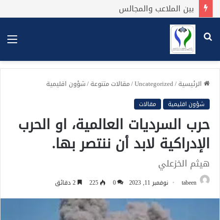
بين الملاعب والمجالس
بحث
الق
عن
الرئيسية
/
Uncategorized
/
مقالات متنوعة
/
شؤون اقليمية
شؤون اقليمية
مقالات
حرب السرديات العالمية، او الحرب
الإدراكية لابد أن ننتصر بها.
هيثم الخزعلي
tabeen
نوفمبر 11, 2023
0
225
2 دقائق