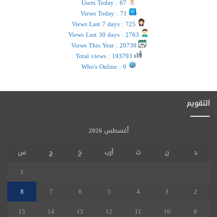
Users Today : 67
Views Today : 71
Views Last 7 days : 725
Views Last 30 days : 2763
Views This Year : 20738
Total views : 193793
Who's Online : 0
التقويم
أغسطس 2026
د
ن
ث
أرب
خ
ج
س
1
8
7
6
5
4
3
2
15
14
13
12
11
10
9