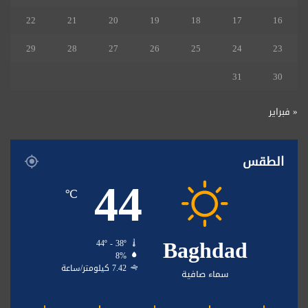
22
21
20
19
18
17
16
29
28
27
26
25
24
23
31
30
« فبراير
الطقس
44
℃
Baghdad
44º - 38º
8%
7.42 كيلومتر/ساعة
سماء صافية