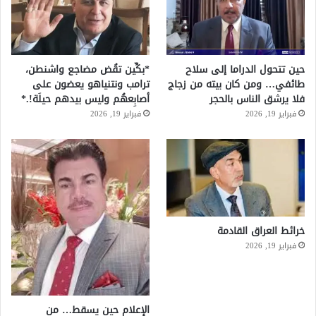
حين تتحول الدراما إلى سلاح
*بكِّين تقُض مضاجع واشنطن،
طائفي… ومن كان بيته من زجاج
ترامب ونتنياهو يعضون على
فلا يرشق الناس بالحجر
أصابِعهُم وليس بيدهم حيلَة!.*
فبراير 19, 2026
فبراير 19, 2026
خرائط العراق القادمة
فبراير 19, 2026
الإعلام حين يسقط… من