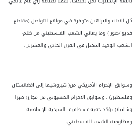
باللغة الإنكليزية لمن يجيدها، لقمنا بصناعة رأي عام عالمي.
كل الادلة والبراهين متوفرة في مواقع التواصل (مقاطع
فديو /صور ) وما يعاني الشعب الفلسطيني من ظلم،
الشعب الوحيد المحتل في القرن الحادي والعشرين.
وسوابق الإحرام الأمريكي من( هيروشيما إلى افغانستان
وفلسطين) ، وسوابق الاحرام الصهيوني من مجازر( صبرا
وشاتيلا) تؤكد حقيقة منطقية السردية الإسلامية
ومظلومية الشعب الفلسطيني.