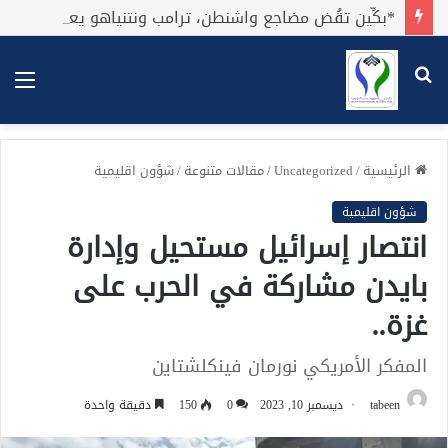
*بكِّين تقُض مضاجع واشنطن، ترامب ونتنياهو يعضون على أصابِعهُم وليس بيدهم حيلَة!.*
بحث
الق
عن
الرئيسية
/
Uncategorized
/
مقالات متنوعة
/
شؤون اقليمية
شؤون اقليمية
انتصار إسرائيل مستحيل وإدارة
بايدن مشاركة في الحرب على
غزة..
المفكر الأمريكي نورمان فينكلشتاين
tabeen
ديسمبر 10, 2023
0
150
دقيقة واحدة