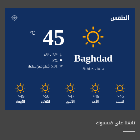
الطقس
45
℃
Baghdad
46º - 38º
8%
5.01 كيلومتر/ساعة
سماء صافية
49
50
47
46
46
℃
℃
℃
℃
℃
السبت
الأحد
الأثنين
الثلاثاء
الأربعاء
تابعنا على فيسبوك