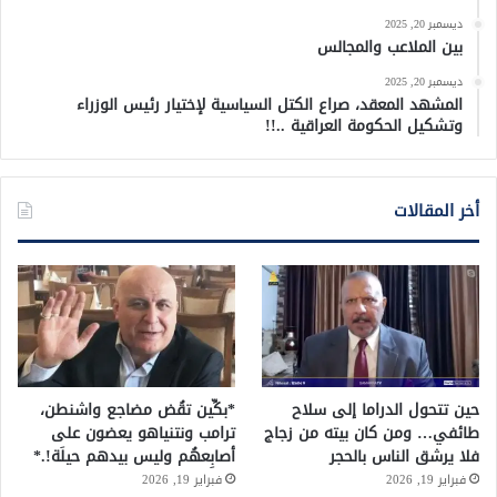
ديسمبر 20, 2025
بين الملاعب والمجالس
ديسمبر 20, 2025
المشهد المعقد، صراع الكتل السياسية لإختيار رئيس الوزراء
وتشكيل الحكومة العراقية ..!!
أخر المقالات
حين تتحول الدراما إلى سلاح
*بكِّين تقُض مضاجع واشنطن،
طائفي… ومن كان بيته من زجاج
ترامب ونتنياهو يعضون على
فلا يرشق الناس بالحجر
أصابِعهُم وليس بيدهم حيلَة!.*
فبراير 19, 2026
فبراير 19, 2026