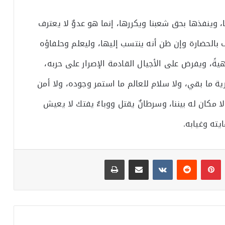
 وينفذها بحق شعبنا ويكررها، إنما هو عدوٌ لا يعترف
ف بالحضارة وإن ظن أنه ينتسب إليها، وليعلم وحلفاؤه
ةً، ويفرض على الأجيال القادمة الإصرار على حربه،
ة ما بقي، ولا سلام للعالم ما استمر وجوده، ولا أمن
 لا مكان له بيننا، وسرطانٌ يقتل ووباءٌ يفتك لا يعيش
يته وغيابه.
بينتيريست
مشاركة عبر البريد
طباعة