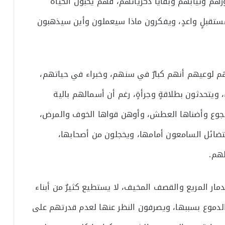
م وثيابهم وبقايا ذكرياتهم، فهم يحبون الحياة
مستقبلٍ واعدٍ، ويفكرون ماذا سيعملون وأين سيذهبون
لوعيهم أنهم كبارٌ في سنهم، وخبراء في حياتهم،
يتحدثون بطلاقةٍ وجرأةٍ، رغم أن أسمالهم بالية
لجوع وأضناها العطش، وأوهن قواها الخوف والمرض،
ضائل السامعون أمامها، ويخجلون من أصحابها،
لهم.
مار المريع والقصف المخيف، لا يستطيع كثيرٌ من أبناء
الدموع بسببها، ويصرفون النظر عنها لعدم قدرتهم على