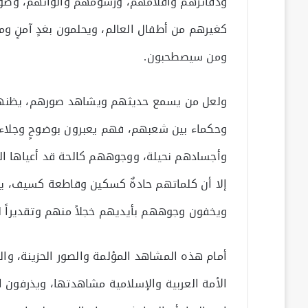
ودفاترهم وأقلامهم، ورسومهم وألوانهم، وصوره
كغيرهم من أطفال العالم، ويحلمون بغدٍ آمنٍ و
ومن سيصطحبون.
ولعل من يسمع حديثهم ويشاهد صورهم، يظنهم 
وحكماء بين شعبهم، فهم يعبرون بوضوحٍ وجلاء، و
وأجسادهم نحيلة، ووجوههم كالحة قد أعياها ا
إلا أن كلماتهم حادةٌ كسكين وقاطعة كسيف، يت
ويخفون وجوههم بأيديهم خجلاً منهم وتقديراً 
أمام هذه المشاهد المؤلمة والصور الحزينة، والد
الأمة العربية والإسلامية مشاهدتها، ويذرفون 