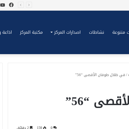
فيسب
ي
*بكِّين تقُض مضاجع واشنطن، ترامب ونتنياهو يعضون على أصابِعهُم وليس بيدهم حيلَة!.*
 متنوعة
نشاطات
اصدارات المركز
مكتبة المركز
اذاعة وتلف
/
في ظلال طوفان الأقصى “56”
قصى “56”
0
159
2 دقائق