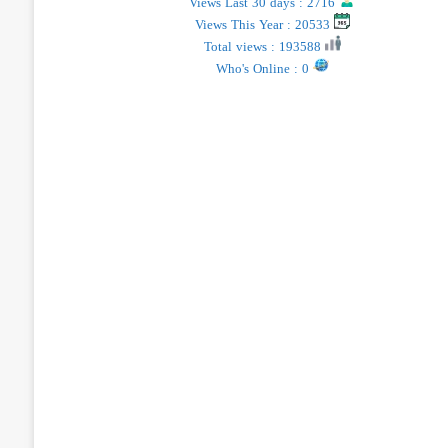
Views Last 30 days : 2716
Views This Year : 20533
Total views : 193588
Who's Online : 0