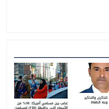
 للذكرى والتذكير
وجه الطغاة
غضب بين مسلمي أمريكا: 98% من
الأسماء التي يراقبها (FBI) لمسلمين