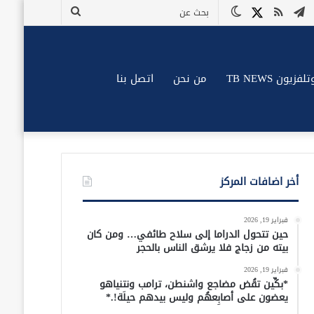
وك
وتيوب
تيلقرام
ملخص
X
الوضع
بحث
الموقع
المظلم
عن
RSS
زيون TB NEWS
من نحن
اتصل بنا
أخر اضافات المركز
فبراير 19, 2026
حين تتحول الدراما إلى سلاح طائفي… ومن كان
بيته من زجاج فلا يرشق الناس بالحجر
فبراير 19, 2026
*بكِّين تقُض مضاجع واشنطن، ترامب ونتنياهو
يعضون على أصابِعهُم وليس بيدهم حيلَة!.*