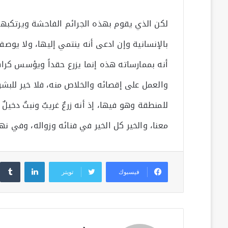
لكن الذي يقوم بهذه الجرائم الفاحشة ويرتكبها،
بالإنسانية وإن ادعى أنه ينتمي إليها، ولا يوص
أنه بممارساته هذه إنما يزرع حقداً ويؤسس كراهي
والعمل على إقصائه والخلاص منه، فلا خير للبشري
للمنطقة وهو فيها، إذ أنه زرعٌ غريبٌ ونبتٌ دخيلٌ
معنا، والخير كل الخير في فنائه وزواله، وفي نها
لينكدإن
فيسبوك
تويتر