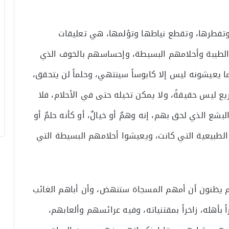
وتفطرها، وتقطع نياطها وتؤلمها، هي تعليقات
 الطيبة وأحلامهم البسيطة، وإحساسهم بالخوف الذي
ا يعيشونه ليس إلا كابوساً سينتهي، وحلماً لن يتحقق،
ع ليس حقيقةً، ولا يمكن تخيله حتى في الأحلام، فلا
لبشع الذي لحق بهم، إنه وهمٌ أو خيالٌ، أو كأنه حلمٌ أو
الطبيعية التي كانت، ويعيشوا أحلامهم البسيطة التي
 يظنون أن أمهم المسجاة ستنهض، وأن أباهم الغائب
 بأهله، زاخراً بمقتنياته، وفيه عرائسهم وألعابهم،