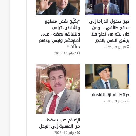
حين تتحول الدراما إلى
*بكِّين تقُض مضاجع
سلاح طائفي… ومن
واشنطن، ترامب
كان بيته من زجاج فلا
ونتنياهو يعضون على
يرشق الناس بالحجر
أصابِعهُم وليس بيدهم
حيلَة!.*
فبراير 19, 2026
فبراير 19, 2026
خرائط العراق القادمة
فبراير 19, 2026
الإعلام حين يسقط…
من المهنية إلى الوحل
فبراير 19, 2026