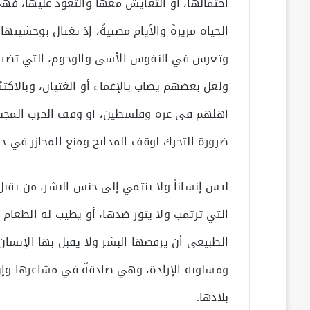
احتمالها، أو التعايش معها والتعود عليها، فه
الحياة مريرةً والأيام مضنيةً، إذ تغتال بوحشيت
وتغرس في النفوس الأسى والوجوم، التي تضي
ولعل بعضهم يصاب بالإغماء أو الغثيان، وبالاكت
أهلهم في غزة وفلسطين، أو وقف الحرب المجن
ضرورة التحرك لوقف المذابح ومنع المجازر في ح
ليس إنساناً ولا ينتمي إلى جنس البشر، من يقب
التي ترتمب ولا يثور ضدها، أو يطيب له الطعام
الطبيعي أن يرفضها البشر ولا يقبل بها الإنسان، 
ومسلوبة الإرادة، وهي صادقةٌ في مشاعرها وإ
بلادها.