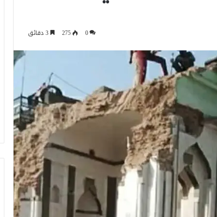
0
275
3 دقائق