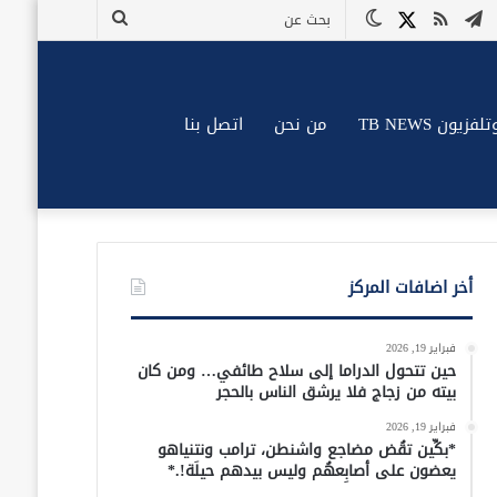
وك
وتيوب
تيلقرام
ملخص
X
الوضع
بحث
الموقع
المظلم
عن
RSS
زيون TB NEWS
من نحن
اتصل بنا
أخر اضافات المركز
فبراير 19, 2026
حين تتحول الدراما إلى سلاح طائفي… ومن كان
بيته من زجاج فلا يرشق الناس بالحجر
فبراير 19, 2026
*بكِّين تقُض مضاجع واشنطن، ترامب ونتنياهو
يعضون على أصابِعهُم وليس بيدهم حيلَة!.*