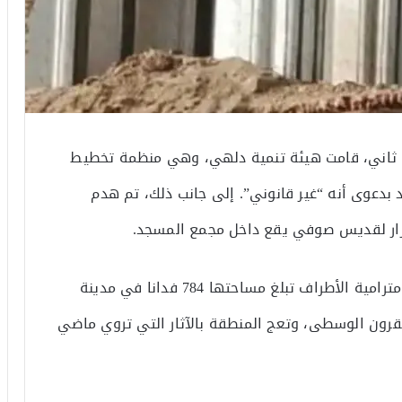
عن شفقنا: في 30 يناير/كانون ثاني، قامت هيئة تنمية دلهي، وهي منظمة تخطيط
 بدعوى أنه “غير قانوني”. إلى جانب ذلك، تم هدم
مزار لقديس صوفي يقع داخل مجمع المسجد.
▪ تقع البنايات في غابة سانجاي فان، وهي غابة مترامية الأطراف تبلغ مساحتها 784 فدانا في مدينة
رون الوسطى، وتعج المنطقة بالآثار التي تروي ماضي