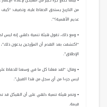
▪ بينما خضع جزء كبير من الهيكل لإعادة الإعمار
من التاريخ يستحق الحفاظ عليه. وتضيف: “كيف ي
عديم الأهمية؟”.
▪ ومع ذلك، تقول هيئة تنمية دلهي إنه ليس لدي
“اكتشفت بعد الهدم أن المؤرخين يدعون ذلك”، م
الإطلاق”.
▪ وقال: “لقد فعلنا كل ما في وسعنا للحفاظ على 
ليس جزءا من أي سجل من هذا القبيل”.
▪ وتصر هيئة تنمية دلهي على أن الهيكل قد تم 
قيمة.