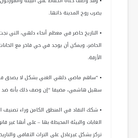
▪ وقد وصف دعاة الحفاظ على البيئة والمؤرخون 
يضرب روح المدينة ذاتها.
▪ التاريخ حاضر في معظم أنحاء دلهي، التي نجت
الأزقة.
▪ “ساهم ماضي دلهي الغني بشكل لا يصدق في ت
سهيل هاشمي، مضيفا “إن وصف ذلك بأنه ضد الت
▪ شكك النقاد في المنطق الكامن وراء تصنيف ا
الغابات والبيئة المحيطة بها – على أنها غير ق