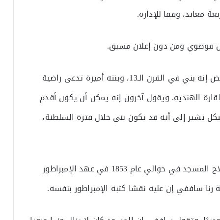
ل فوضوي ومن دون إعلان مسبق.
▪ ولا يعرف الكثير عن تاريخ المسجد، ويقول البعض إنه بني في القرن الـ13، وبنته أميرة تدعى راضية
ارة الهندية. ويقول آخرون إنه يمكن أن يكون أقدم
كل يشير إلى أنه قد يكون بني خلال فترة السلطنة،
▪ وتظهر سجلات المسح الأثري للهند أنه تم إصلاح المسجد في حوالي عام 1853 في عهد الإمبراطور
 رنا ساففي إن عليه نقشا كتبه الإمبراطور بنفسه.