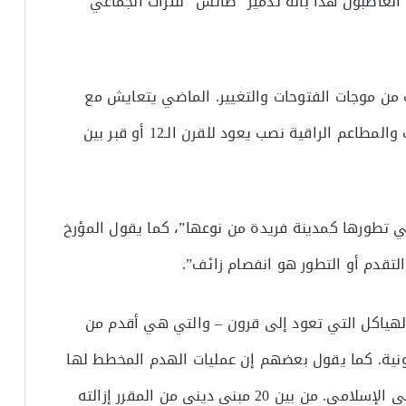
الغاضبون هذا بأنه تدمير “طائش” للتراث الجماعي
 من موجات الفتوحات والتغيير. الماضي يتعايش مع
الحاضر، ويمكن أن يوجد في حي فاخر مع الحانات والمطاعم الراقية نصب يعود للقرن الـ12 أو قبر بين
طورها كمدينة فريدة من نوعها”، كما يقول المؤرخ
قدم أو التطور هو انفصام زائف”.
لهياكل التي تعود إلى قرون – والتي هي أقدم من
انونية. كما يقول بعضهم إن عمليات الهدم المخطط لها
تركز بشكل غيرعادل على التراث الثقافي والتاريخي الإسلامي. من بين 20 مبنى ديني من المقرر إزالته