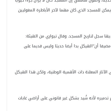
 حديثا، وتقول ساففي إن المسجد كان لا يزال جزءا حيويا
مكن للمسجد الذي كان مهما لآخر الأباطرة المغوليين
ها سجل لتاريخ المسجد. وقال تيواري من الهيئة:
ضيفا أن”الهيكل بدا أيضا حديثا وليس قديما على
الآثار المعلنة ذات الأهمية الوطنية، ولكن هذا الهيكل
تدميره لأنه شُيد بشكل غير قانوني على أراضي غابات