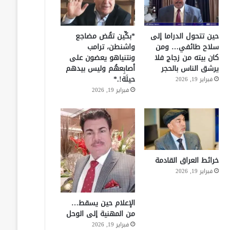
حين تتحول الدراما إلى
*بكِّين تقُض مضاجع
سلاح طائفي… ومن
واشنطن، ترامب
كان بيته من زجاج فلا
ونتنياهو يعضون على
يرشق الناس بالحجر
أصابِعهُم وليس بيدهم
حيلَة!.*
فبراير 19, 2026
فبراير 19, 2026
خرائط العراق القادمة
فبراير 19, 2026
الإعلام حين يسقط…
من المهنية إلى الوحل
فبراير 19, 2026