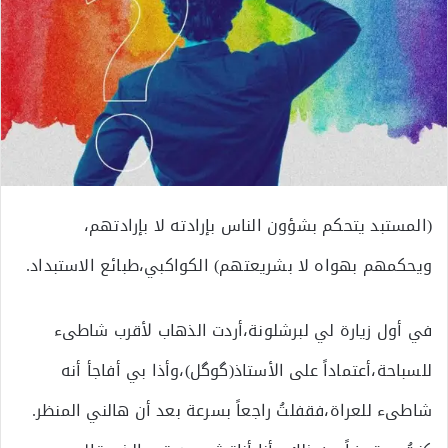
(المستبد يتحكم بشؤون الناس بإرادته لا بإرادتهم،
ويحكمهم بهواه لا بشريعتهم) الكواكبي،طبائع الاستبداد.
في أول زيارة لي لبرشلونة،أردت الذهاب لأقرب شاطىء
للسباحة،أعتماداً على الأستاذ(گوگل)،وأذا بي أفاجأ أنه
شاطىء للعراة،فقفلتُ راجعاً بسرعة بعد أن هالني المنظر.