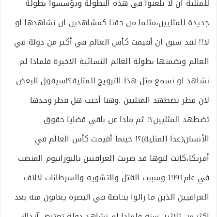
للمثلية ان لا يلعبوا في هذه البطولة ويؤسسوا بطولة
جديدة للمثليين،مثلما من حقنا كمشاهدين ان نشاهدها او
لا!! لقد سبق ان أقيمت كأس العالم في أكثر من دولة في
العالم وبضمنها بطولة العالم النسائية الاخيرة فلماذا لم
نشاهد او نسمع مثل هذا الترويج للمثلية؟!سيقول البعض
لان قطر تضطهد المثليين .وهنا أجيب هل قطر وحدها
تضطهد المثليين؟! ثم ماذا عن باقي قضايا حقوق
الأنسان(عدا المثلية)؟! حينما أقيمت كأس العالم في
أمريكا،كانت لتوها قد ضربت العراقيين باليورانيوم المنضب
في عام1991 وسببت القتل والتشويه والسرطانات لالاف
العراقيين الذين ما زالوا بخاصة في البصرة يعانون منه بعد
اكثر من ثلاثين سنة فلماذا لم نشاهد دولة تعترض آنذاك