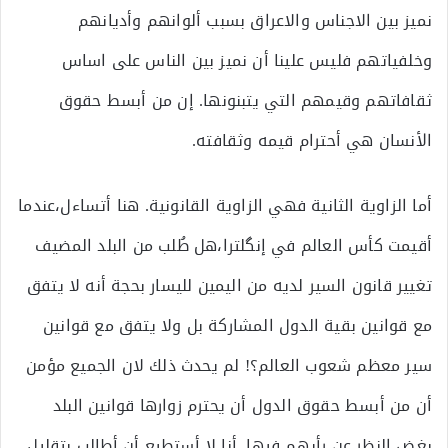
نميز بين الاجناس والاعراق بسبب ألوانهم وأديانهم
وخلفياتهم فليس علينا أن نميز بين الناس على اساس
ثقافاتهم وقيمهم التي يتبنونها. إن من أبسط حقوق
الأنسان هي أحترام قيمه وثقافته.
أما الزاوية الثانية فهي الزاوية القانونية. هنا أتساءل،عندما
أقيمت كأس العالم في إنگلترا،هل طُلب من البلد المضيف
تغيير قانون السير لديه من اليمين لليسار بحجة أنه لا يتفق
مع قوانين بقية الدول المشاركة بل ولا يتفق مع قوانين
سير معظم شعوب العالم؟! لم يحدث ذلك لان الجميع مؤمن
أن من أبسط حقوق الدول أن يحترم زوارها قوانين البلد
بغض النظر عن رأيهم فيها. أنا لا أستطيع أن أطالب بتقليل