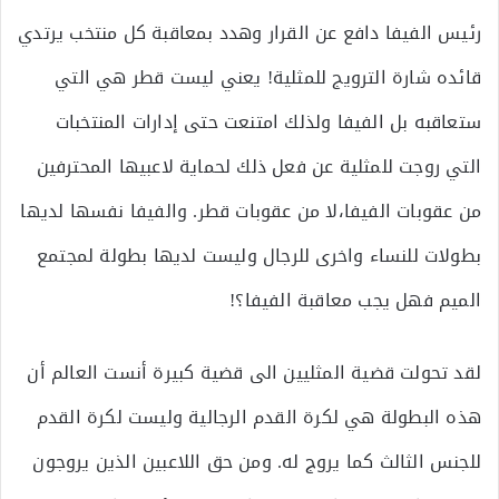
رئيس الفيفا دافع عن القرار وهدد بمعاقبة كل منتخب يرتدي
قائده شارة الترويج للمثلية! يعني ليست قطر هي التي
ستعاقبه بل الفيفا ولذلك امتنعت حتى إدارات المنتخبات
التي روجت للمثلية عن فعل ذلك لحماية لاعبيها المحترفين
من عقوبات الفيفا،لا من عقوبات قطر. والفيفا نفسها لديها
بطولات للنساء واخرى للرجال وليست لديها بطولة لمجتمع
الميم فهل يجب معاقبة الفيفا؟!
لقد تحولت قضية المثليين الى قضية كبيرة أنست العالم أن
هذه البطولة هي لكرة القدم الرجالية وليست لكرة القدم
للجنس الثالث كما يروج له. ومن حق اللاعبين الذين يروجون