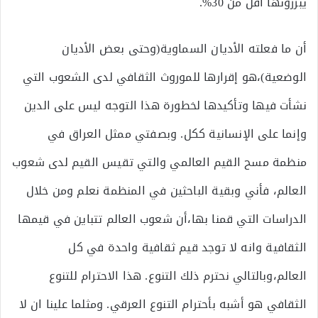
يبررونها أقل من 30%.
أن ما فعلته الأديان السماوية(وحتى بعض الأديان
الوضعية)،هو إقرارها للموروث الثقافي لدى الشعوب التي
نشأت فيها وتأكيدها لخطورة هذا التوجه ليس على الدين
وإنما على الإنسانية ككل. وبصفتي ممثل العراق في
منظمة مسح القيم العالمي والتي تقيس القيم لدى شعوب
العالم، فأني وبقية الباحثين في المنظمة نعلم ومن خلال
الدراسات التي قمنا بها،أن شعوب العالم تتباين في قيمها
الثقافية وانه لا توجد قيم ثقافية واحدة في كل
العالم،وبالتالي نحترم ذلك التنوع. هذا الاحترام للتنوع
الثقافي هو أشبه بأحترام التنوع العرقي. ومثلما علينا ان لا