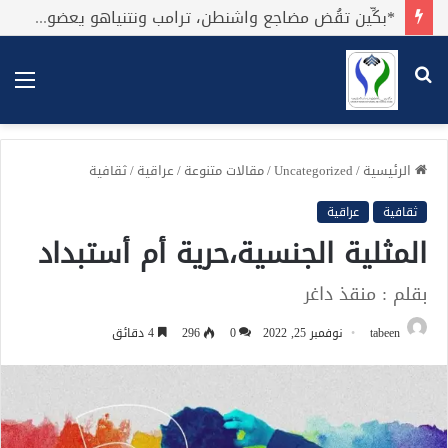
*بكِّين تقُض مضاجع واشنطن، ترامب ونتنياهو يعضون على أصابِعهُم وليس بيدهم حيلَة!.*
بحث
الق
عن
الرئيسية
/
Uncategorized
/
مقالات متنوعة
/
عراقية
/
ثقافية
ثقافية
عراقية
المثلية الجنسية،حرية أم أستبداد
بقلم : منقذ داغر
tabeen
نوفمبر 25, 2022
0
296
4 دقائق