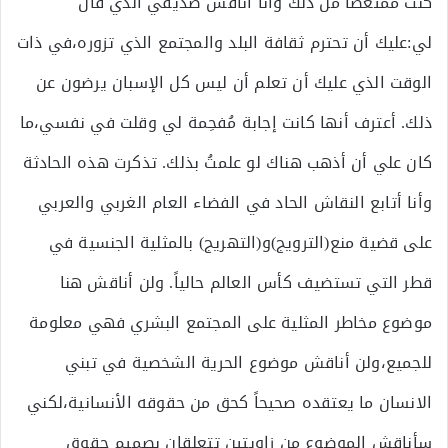
كنتُ ممتعضاً من ذلك وأنا أناقش صديقي الذي قال
لي:عليك أن تحترم ثقافة البلد والمجتمع الذي تزوره،في ذات
الوقت الذي عليك أن تعلم أن ليس كل الإسبان يرضون عن
ذلك. أعترف أنها كانت إجابة مُفحِمة لي وقلت في نفسي،ما
كان علي أن أذهب هناك لو علمتُ بذلك. تذكرت هذه الحادثة
وأنا أتابع النقاش الحاد في الفضاء العام الغربي والعربي
على قضية منع(الترويج)و(التهريج) بالمثلية الجنسية في
قطر التي تستضيف كأس العالم حالياً. ولن أناقش هنا
موضوع مخاطر المثلية على المجتمع البشري فهي معلومة
للجميع،ولن أناقش موضوع الحرية الشخصية في تبني
الانسان ما يعتقده صحيحاً كحق من حقوقه الأنسانية،لكني
سأناقش الموضوع من زاويتين تتعلقان بصميم حقوق