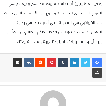
بعض المتغربنين)بأن ثقافتهم ومعتقداتهم وقيمهم هي
المرجع الدستوري لثقافتنا هي نوع من الأستبداد الذي تحدث
عنه الكواكبي في المقولة التي أقتبستها في بداية
المقال. فالمستبد هو ليس فقط الحاكم الظالم،بل أيضاً من
يريد أن يحكمنا بإرادته لا بإرادتنا،وبهواه لا بشريعتنا.
لينكدإن
بينتيريست
مشاركة عبر البريد
طباعة