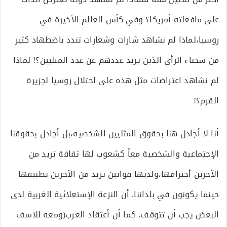
على مافعلته أمريكا؟ وفي كأس العالم الأخيرة في
روسيا،لماذا لم نشاهد شارات وشعارات تندد باضطهاد كثير
من سجناء الرأي الذين يزيد عددهم عن عدد المثليين؟! لماذا
لم نشاهد اعتراضات مثل هذه على احتلال روسيا لجزيرة
القرم؟!
أنا لا أجادل هنا بحقوق المثليين الشخصية،بل أجادل بحقوقنا
الإجتماعية والشخصية معاً كشعوب لها ثقافة تريد من
الآخرين أحترامها،ولديها قوانين تريد من الآخرين تطبيقها
حينما يكونون في بلداننا. أن النزعة الإستعلائية الغربية لدى
البعض يجب أن تتوقف. كما أن أعتقاد الغرب(ومعه للاسف