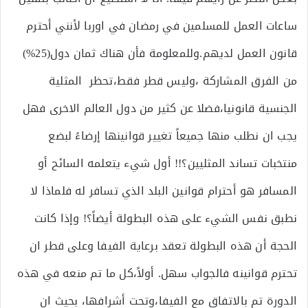
ساعات العمل للمسلمين في رمضان في اوربا لأنني أحترم
قانون العمل لديهم.وللمعلومة فأن هناك ثمان دول(25%)
من الفرق المشاركة ،وليس قطر فقط،تحظر المثلية
الجنسية قانونيا،فضلا عن كثير من دول العالم الاخرى فهل
يجب ان نطلب منها جميعاً تغيير قوانينها إرضاءً لبضع
منتخبات تساند المثليين؟!! أول شيء يتعلمه السائح أو
المسافر هو أحترام قوانين البلد الذي تسافر له فلماذا لا
نطبق نفس الشيء على هذه البطولة أيضاً؟! وإذا كانت
الحجة أن هذه البطولة تعقد برعاية الفيفا وعلى قطر ان
تحترم قوانينه فالجواب سهل. أولاً،كل ما تم منعه في هذه
الدورة تم بالاتفاق مع الفيفا،وتحت أشرافها، بحيث ان