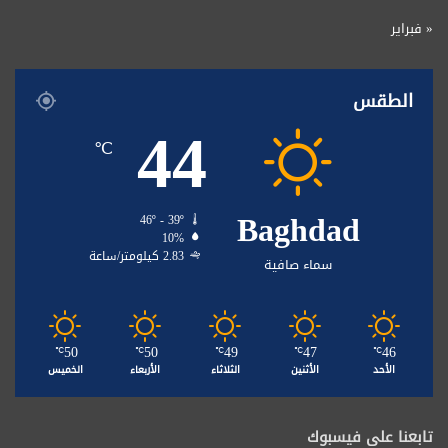
« فبراير
الطقس
44
℃
Baghdad
46º - 39º
10%
2.83 كيلومتر/ساعة
سماء صافية
50
50
49
47
46
℃
℃
℃
℃
℃
الأحد
الأثنين
الثلاثاء
الأربعاء
الخميس
تابعنا على فيسبوك