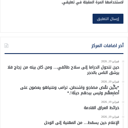
لاستخدامها المرة المقبلة في تعليقي.
أخر اضافات المركز
فبراير 19, 2026
حين تتحول الدراما إلى سلاح طائفي… ومن كان بيته من زجاج فلا
يرشق الناس بالحجر
فبراير 19, 2026
*بكِّين تقُض مضاجع واشنطن، ترامب ونتنياهو يعضون على
أصابِعهُم وليس بيدهم حيلَة!.*
فبراير 19, 2026
خرائط العراق القادمة
فبراير 19, 2026
الإعلام حين يسقط… من المهنية إلى الوحل