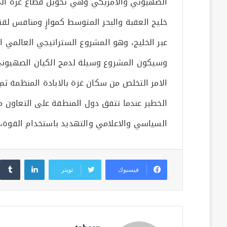
الصهيوني والامريكي وهي تحويل قطاع غزة الى ا
خليج العقبة والبحر المتوسط كموازٍ ومنافس لق
عبر الخليج، وهو المشروع الستراتيجي العالمي ا
وسيكون المشروع وسيلة لدمج الكيان الصهيوني 
الامر التخلص من سكان غزة بالابادة المنظمة 
الخطير عندما تتفق دول المنطقة على التعاون 
السياسي والاعلامي والتهديد باستخدام القوة، 
لينكدإن
فيسبوك
تويتر