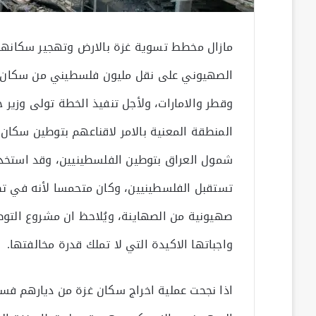
مازال مخطط تسوية غزة بالارض وتهجير سكانها م
الصهيوني على نقل مليون فلسطيني من سكان غز
وقطر والامارات، ولأجل تنفيذ الخطة تولى وزير خ
المنطقة المعنية بالامر لاقناعهم بتوطين سكان 
شمول العراق بتوطين الفلسطينيين، وقد استخدم
تستقبل الفلسطينيين، وكان متحمسا لأنه في تصر
صهيونية من الصهاينة، ويُلاحظ ان مشروع التوط
واجباتها الاكيدة التي لا تملك قدرة مخالفتها.
اذا نجحت عملية اخراج سكان غزة من ديارهم فس