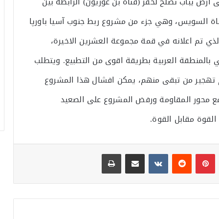
رض يباب تصلح لحفر (قناة بن غوريون) الرابطة بين
ناة السويس، وهي جزء من مشروع ربط جنوب آسيا باورپا
لذي تم اعلانه في قمة مجموعة العشرين الاخيرة،
بالمنطقة العربية بطريقة اقوى من التطبيع. ويتطلب
ثم تهجير من تبقى منهم، يمكن افشال هذا المشروع
مع محور المقاومة ورفض المشروع على الصعيد
القوة مقابل القوة.
بينتيريست
مشاركة عبر البريد
طباعة