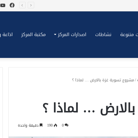
فيسب
ي
*بكِّين تقُض مضاجع واشنطن، ترامب ونتنياهو يعضون على أصابِعهُم وليس بيدهم حيلَة!.*
 متنوعة
نشاطات
اصدارات المركز
مكتبة المركز
اذاعة وتلف
/
مشروع تسوية غزة بالارض … لماذا ؟
الارض … لماذا ؟
0
190
دقيقة واحدة