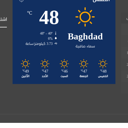
48
℃
اشتر
Baghdad
48º - 40º
6%
3.73 كيلومتر/ساعة
سماء صافية
49
47
46
47
48
℃
℃
℃
℃
℃
الخميس
الجمعة
السبت
الأحد
الأثنين