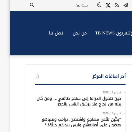
وك
وتيوب
تيلقرام
ملخص
X
الوضع
بحث
الموقع
المظلم
عن
RSS
زيون TB NEWS
من نحن
اتصل بنا
أخر اضافات المركز
فبراير 19, 2026
حين تتحول الدراما إلى سلاح طائفي… ومن كان
بيته من زجاج فلا يرشق الناس بالحجر
فبراير 19, 2026
*بكِّين تقُض مضاجع واشنطن، ترامب ونتنياهو
يعضون على أصابِعهُم وليس بيدهم حيلَة!.*