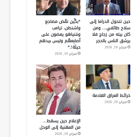
حين تتحول الدراما إلى
*بكِّين تقُض مضاجع
سلاح طائفي… ومن
واشنطن، ترامب
كان بيته من زجاج فلا
ونتنياهو يعضون على
يرشق الناس بالحجر
أصابِعهُم وليس بيدهم
حيلَة!.*
فبراير 19, 2026
فبراير 19, 2026
خرائط العراق القادمة
فبراير 19, 2026
الإعلام حين يسقط…
من المهنية إلى الوحل
فبراير 19, 2026