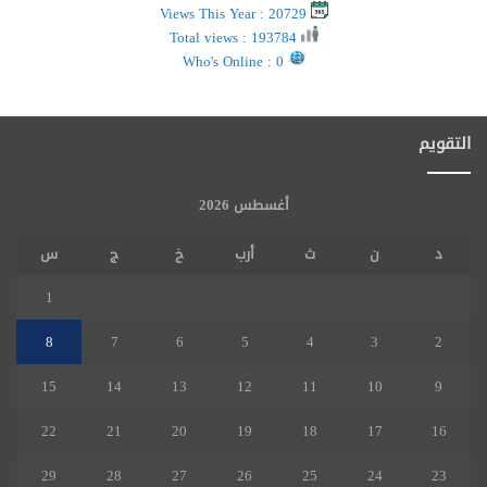
Views This Year : 20729
Total views : 193784
Who's Online : 0
التقويم
أغسطس 2026
د
ن
ث
أرب
خ
ج
س
1
8
7
6
5
4
3
2
15
14
13
12
11
10
9
22
21
20
19
18
17
16
29
28
27
26
25
24
23