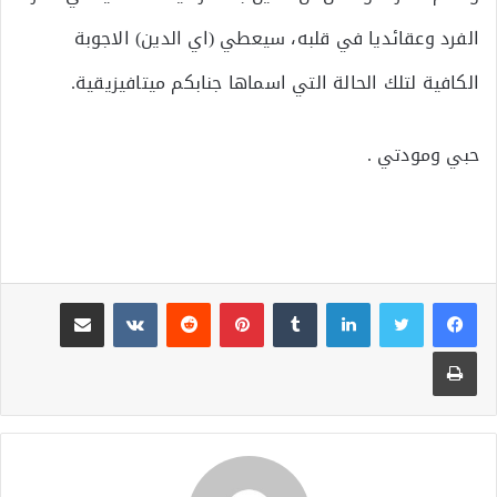
الفرد وعقائديا في قلبه، سيعطي (اي الدين) الاجوبة
الكافية لتلك الحالة التي اسماها جنابكم ميتافيزيقية.
حبي ومودتي .
لينكدإن
بينتيريست
مشاركة عبر البريد
طباعة