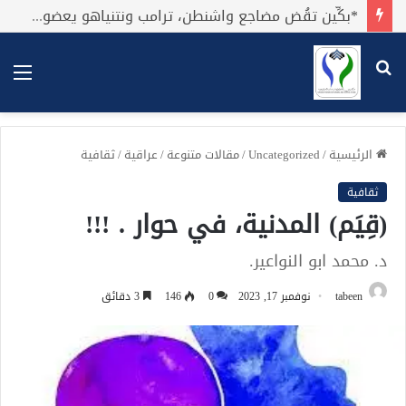
*بكِّين تقُض مضاجع واشنطن، ترامب ونتنياهو يعضون على أصابِعهُم وليس بيدهم حيلَة!.*
بحث
الق
عن
الرئيسية
/
Uncategorized
/
مقالات متنوعة
/
عراقية
/
ثقافية
ثقافية
(قِيَم) المدنية، في حوار . !!!
د. محمد ابو النواعير.
tabeen
نوفمبر 17, 2023
0
146
3 دقائق