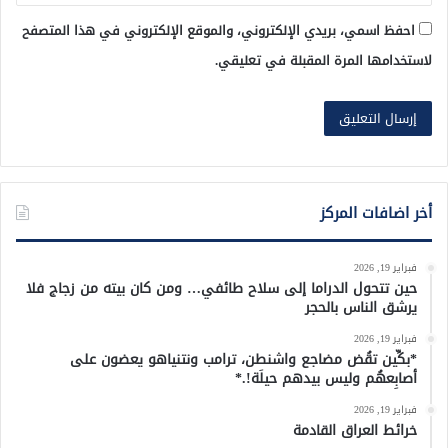
احفظ اسمي، بريدي الإلكتروني، والموقع الإلكتروني في هذا المتصفح
لاستخدامها المرة المقبلة في تعليقي.
أخر اضافات المركز
فبراير 19, 2026
حين تتحول الدراما إلى سلاح طائفي… ومن كان بيته من زجاج فلا
يرشق الناس بالحجر
فبراير 19, 2026
*بكِّين تقُض مضاجع واشنطن، ترامب ونتنياهو يعضون على
أصابِعهُم وليس بيدهم حيلَة!.*
فبراير 19, 2026
خرائط العراق القادمة