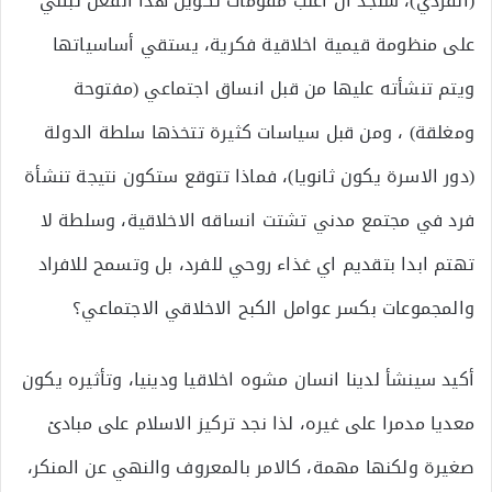
(الفردي)، سنجد ان اغلب مقومات تكوين هذا الفعل تبتني
على منظومة قيمية اخلاقية فكرية، يستقي أساسياتها
ويتم تنشأته عليها من قبل انساق اجتماعي (مفتوحة
ومغلقة) ، ومن قبل سياسات كثيرة تتخذها سلطة الدولة
(دور الاسرة يكون ثانويا)، فماذا تتوقع ستكون نتيجة تنشأة
فرد في مجتمع مدني تشتت انساقه الاخلاقية، وسلطة لا
تهتم ابدا بتقديم اي غذاء روحي للفرد، بل وتسمح للافراد
والمجموعات بكسر عوامل الكبح الاخلاقي الاجتماعي؟
أكيد سينشأ لدينا انسان مشوه اخلاقيا ودينيا، وتأثيره يكون
معديا مدمرا على غيره، لذا نجد تركيز الاسلام على مبادئ
صغيرة ولكنها مهمة، كالامر بالمعروف والنهي عن المنكر،