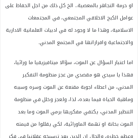
او حرمة التجاهر بالمعصية.. الخ كل ذلك من اجل الحفاظ على
عوامل الكبح الاخلاقي المجتمعي، في المجتمعات
الاسلامية، وهذا ما لا وجود له في ادبيات العلمانية الادارية
والاجتماعية وافرازاتها في المجتمع المدني.
اما اعتبار السؤال عن الموت، سؤالا ميتافيزيقيا ما ورائيا،
فهذا يا سيدي هو مقصدي من عجز منظومة التفكير
المدني، من اعطاء اجوبة مقنعة عن الموت وسره وسببه
وماهية الحياة فيما بعده، لذا، ولعجز وخلل في منظومة
التنظير المدني، يكتفي مفكريها برمي الموت وما بعد
الموت بخانة او تهمة الماورائية، لكي يقللوا من قيمته
وعظم خطره، والحال ان الدين بعد ترسيخه عقلانيا في فكر