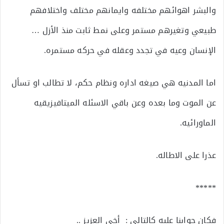
والبشر اهوائهم مختلفه وايمانهم مختلف واختلافهم
طبيعي وتغيرهم مستمر وعلى نمط ثابت منذ الأزل …
الإنسان وعيه في تجدد وعقله في حركه مستمره.
اما المدنيه هي صيغه اداره ونظام حكم، لا تطالب او تسأل
عن الموت وما بعده وعن باقي الاسئله الميتافيزيقيه
الماورائيه.
عذرا على الاطاله.
*****
فكان جوابنا عليه كالتالي : أخي العزيز ..