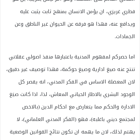
فطري غريزي، ان يؤمن الانسان بمنهج ثابت يثبت عليه
ويدافع عنه، فهذا هو فرقه عن الحيوان غير الناطق وعن
الجمادات.
اما حصركم لمفهوم المدنية باعتبارها منفذ اصولي عقلاني
تنتج عنه صيغ ادارية وصيغ حوكمة، فهذا توصيف غير دقيق،
لان المعضلة الاساس في الفكر المدني، انه يقصر كل
الوجود البشري بالاطار الحياتي المعاش، لذا، اذا كانت صيَغ
الادارة والحكم مما يتعارض مع احكام الدين (بالاخص
لمجتمع ديني باغلبه)، فهو (الفكر المدني العلماني)، لا
يهتم لذلك، لان ما يهمه ان تكون نتائج القوانين الوضعية