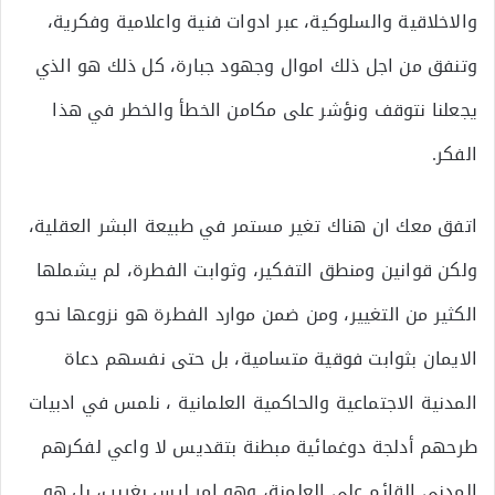
والاخلاقية والسلوكية، عبر ادوات فنية واعلامية وفكرية،
وتنفق من اجل ذلك اموال وجهود جبارة، كل ذلك هو الذي
يجعلنا نتوقف ونؤشر على مكامن الخطأ والخطر في هذا
الفكر.
اتفق معك ان هناك تغير مستمر في طبيعة البشر العقلية،
ولكن قوانين ومنطق التفكير، وثوابت الفطرة، لم يشملها
الكثير من التغيير، ومن ضمن موارد الفطرة هو نزوعها نحو
الايمان بثوابت فوقية متسامية، بل حتى نفسهم دعاة
المدنية الاجتماعية والحاكمية العلمانية ، نلمس في ادبيات
طرحهم أدلجة دوغمائية مبطنة بتقديس لا واعي لفكرهم
المدني القائم على العلمنة، وهو امر ليس بغريب، بل هو