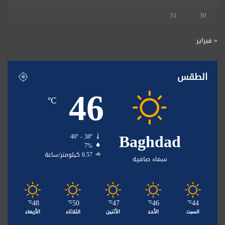
31
30
« فبراير
الطقس
46
℃
Baghdad
46º - 38º
7%
6.57 كيلومتر/ساعة
سماء صافية
48
50
47
46
44
℃
℃
℃
℃
℃
السبت
الأحد
الأثنين
الثلاثاء
الأربعاء