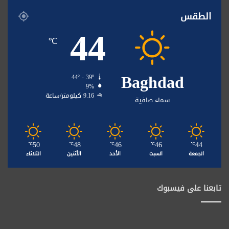
الطقس
44
℃
Baghdad
44º - 39º
9%
9.16 كيلومتر/ساعة
سماء صافية
50
48
46
46
44
℃
℃
℃
℃
℃
الجمعة
السبت
الأحد
الأثنين
الثلاثاء
تابعنا على فيسبوك