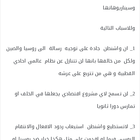
وسيناريوهاتها
وللاسباب التالية
1_ ان واشنطن جادة على توجيه رسالة الى روسيا والصين
ولكل من خالفها بانها لن تتنازل عن نظام عالمي احادي
القطبية و هي من تتربع على عرشه
2_ لن تسمح لاي مشروع اقتصادي يجعلها في الخلف او
تمارس دورا ثانويا
3_ لاتستطيع واشنطن استيعاب ردود الافعال والانتقام
الروسي فيما لو اقدمت على مثل هكذا خيار ضد روسيا او