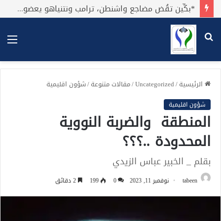
*بكِّين تقُض مضاجع واشنطن، ترامب ونتنياهو يعضون على أصابِعهُم وليس بيدهم حيلَة!.*
بحث
الق
عن
الرئيسية
/
Uncategorized
/
مقالات متنوعة
/
شؤون اقليمية
شؤون اقليمية
المنطقة والضربة النووية
المحدودة ..؟؟؟
بقلم _ الخبير عباس الزيدي
tabeen
نوفمبر 11, 2023
0
199
2 دقائق