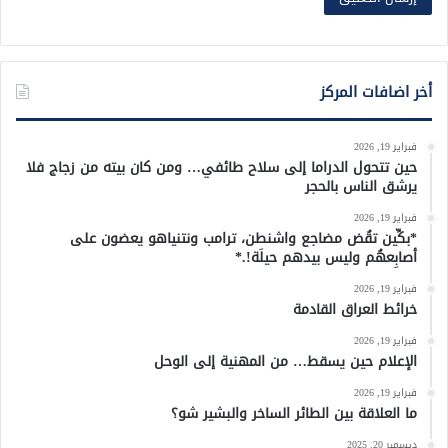
أخر اضافات المركز
فبراير 19, 2026
حين تتحول الدراما إلى سلاح طائفي… ومن كان بيته من زجاج فلا
يرشق الناس بالحجر
فبراير 19, 2026
*بكِّين تقُض مضاجع واشنطن، ترامب ونتنياهو يعضون على
أصابِعهُم وليس بيدهم حيلَة!.*
فبراير 19, 2026
خرائط العراق القادمة
فبراير 19, 2026
الإعلام حين يسقط… من المهنية إلى الوحل
فبراير 19, 2026
ما العلاقة بين الطائر الساخر والبشير شو؟
ديسمبر 20, 2025