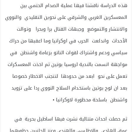
هذه الدراسة ناقشنا فيها عملية الصدام الحتمي بين
المعسكرين الغربي والشرقي على نحوين التقليدي والنووي
والانتشار والتموضع وجبهات القتال برا وبحرا وتوالت
الأحداث واندلعت الحرب في اوكرانيا وما اعقبها من حراك
سياسي ودعم واشتراك لقوات الناتو بزعامة واشنطن في
مواجهة اتسمت بالندية لروسيا بوتين ثم اخذت المعسكرات
تعمل على نحو ابعد من حدودها لتتجنب الاخطار خصوصا
بعد ان لوح بوتين باستخدام السلاح النووي ردا على تزويد
واشنطن باسلحة محظورة لاوكرانيا •
ثم حصلت احداث متتالية نشرت فيها اساطيل بحرية في
عمق الهادي والاطلسي والهندي وعزز الجانبين حظورهما