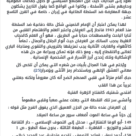
نعود إلى البدايات حيث عزل المجتمع السياسي أو حاول جماعات الصوفية
وحاربهم بشتى الأسلحة ، وكانوا في الواقع كما يقول التاريخ يشكلون
جبهة المعارضة ضد السلطة الطاغية في إيران ، خاصة في القرن التاسع
عشر .
لهذا يمكن اعتبار أن الإمام الخميني شكل حالة دفاعية ضد السلطة
منذ العام 1963 فانحاز إلى العرفان واعتبر العلم والاهتمام القلبي من
ثنايا الباحث والمصطلحات حجاباً في الطريق ، فهو أي العلم كالحجاب
الغليظ يحجب السالك عن العرفان حيث أنوار الجلال والجمال ، تماماً
كالأهواء والغايات الأنانية يجب تمزيقها بالترويض والتقوى ومناجاة الباري
تعالى والانقطاع إليه ، ومع ذلك فإنه تمكن وببراعة من حل هذه
الإشكالية وتلك إحدى أبرز الأسرار في الشخصية الإنسانية .
ويُختم في هذا المجال بأبيات من شعره التي يمكن أن تلخص كل
معاني العشق الإلهي وباستخدام رمز الأنثى وبإصرار
[25]
:
حبكِ أقام منزلاً في قلبي المحطم اتضح أنه كان معروفاً ولكنه جعلني
غريباً عن هذا القلب
افتحي شفتيك كانفتاح الزهرة الفتية
وأفشي سر تلك النقطة التي جعلت عملي صعباً وقلبي مهموماً
إن العرفان عنده حالة من الحزن العميق الذي يفوق الفرح مثل قوله :
إن حزناً في ساعة الموت أضعاف سرور من ساعة الميلاد
149 -أبو الوفا التفتازاني : مدخل إلى التصوف الإسلامي – دار الثقافة
للنشر والتوزيع – القاهرة – الطبعة الثالثة ، بدون سنة الطبع ، ص 1
150- أحمد زروق : قواعد التصوف ، تقديم وتحقيق عبد المجيد خيالي ،