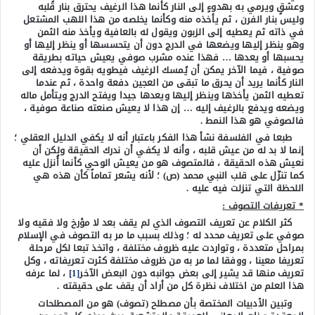
وعشقٍ ويرمي به بهدوءٍ إلى النار كأنما هذا الرغيف يحترق بنار قلبه
وليس بنار الفرن ، ثم يأخذه منه وكأنما يخلصه من هذا اللهب المشتعل
في ذاته ثم يعطيه إلى الزبون ويقول له بالعافية ويأخذ منه الثمن
وهو ينظر إليها ويضعها في الدرج دون أن يتحسسها أو ينظر إليها أو
يحسبها أو يعدها … فهذا عنده مشرب صوفي يعيش حياته بطريقة
صوفية ، فيما الآخر يمكن أن يُمسك الرغيف فيطويه بقوة ويدفعه إلى
النار كأنما يريد أن يحرق ما تبقى من العجين دفعة واحدة ، ثم عندما
تعطيه الثمن يأخذها وينظر إليها ويعدها جيدا ويفتح الدرج ويتأمل ماله
ويضعه ويدفع بالرغيف إليه … إن هذا لا يعيش صنعته صناعة صوفية ،
فالصوفي هو هذا النمط .
طبعا في الفلسفة نشأ هذا الفكر باعتبار أنه لا يكفي الدليل العقلي ؛
إنما لا بد له من عيش قلبه ، وأنه لا يكفي أن ندرك الحقيقة ولكن أن
نعيش هذه الحقيقة ، فالمتصوف هو من يعيش الوحي كأنما أُنزل عليه
كما تنزّل على قلب النبي محمد (ص) ؛ لأنه يشعر تماماً كأن هذه هي
اللحظة التي تنزلت فيه عليه .
* تعريفات التصوف :
كثر الكلام عن تعريف التصوف الذي لم يقف بعد لا مؤرخ ولا فقيه ولا
صوفي على تعريف محدد له ؛ وذلك بسبب ما مر به التصوف في الإسلام
بمراحل متعددة ، وتواردت عليه ظروف مختلفة ، واتخذ تبعا لكل مرحلة
تعريفا معينا ، ووفقا لما مر به من ظروف مختلفة كثرت تعريفاته ، وكل
تعريف منها قد يشير إلى بعض جوانبه دون البعض الآخر
[1]
، لما عرفه
هذا العلم من اختلاف نظرة كل من أراد أن يقف على حقيقته .
وتبين الأدبيات المختصة بأن مصطلح (تصوف) هو من المصطلحات