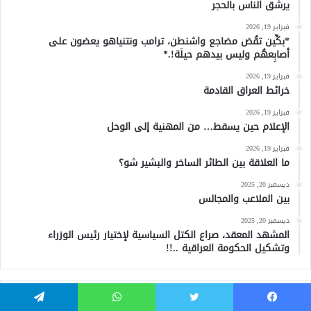
يرشق الناس بالحجر
فبراير 19, 2026
*بكِّين تقُض مضاجع واشنطن، ترامب ونتنياهو يعضون على
أصابِعهُم وليس بيدهم حيلَة!.*
فبراير 19, 2026
خرائط العراق القادمة
فبراير 19, 2026
الإعلام حين يسقط… من المهنية إلى الوحل
فبراير 19, 2026
ما العلاقة بين الطائر الساخر والبشير شو؟
ديسمبر 20, 2025
بين الملاعب والمجالس
ديسمبر 20, 2025
المشهد المعقد، صراع الكتل السياسية لإختيار رئيس الوزراء
وتشكيل الحكومة العراقية ..!!
أخر المقالات
يسبوك
تويتر
واتساب
تيلقرام