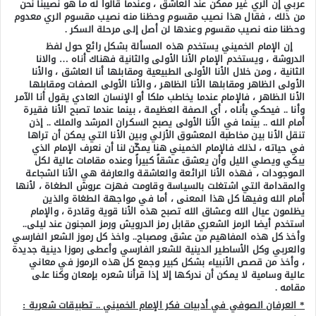
عربي إن الري غير ممكن عند العاشق ، وعندما قالوا له ما هو نصيبنا نحن
من ذلك ، فقال هذا نصيب مقسوم وحظنا منه نصيب مقسوم الري معدوم
وحظنا منه نصيب مقسوم وعندها لن أصل إلى مرحلة السكر .
إن الإمام الخميني يستخدم هذه المسألة بشكل رائع حول لفظ
الدروشة ، ويستخدم الإمام الأنا الأولى والثانية فهناك أناه … والانا
الثانية ، ومن خلال الأنا الأولى الطبيعية ومقابلها أنا العاشق ، والأنا
الأولى الظاهر ومقابلها الأنا الظاهر ، والأنا الأولى الصفات ومقابلها
الأنا الظاهر ، فالإمام عندما يخاطب ملكا أو الإنسان العادي يقول أنا الآمر
وأنا .. فيحكي بأناه ، أي الصفة العظيمة ، بينما عندما تصبح الأنا فقيرة
أمام الله .. بينما في الأنا الأولى يصبح السكران المرشد والملك .. إذن
تنقل الأنا بين مخاطبة المعشوق الأزلي وبين الأنا التي يمكن أن تراها
في حياته ، لذلك فالإمام الخميني هنا يمكّن لنا أن نعرف الإمام الذي
يبكي ويصلي الليل وأن يعشق عشقاً كبيراً وعنده مقامات عالية لكل
الموجودات ، فهذه الأنا الرائعة والعاشقة والعارفة هي الأنا الشجاعة
والمقدامة التي اشتغلت بالسياسة وقاومت فهزت عروش الطغاة ، لأنها
أمام الله وفيها كل هذا المعنى ، أما في مواجهة الطغاة والذين
يظلمون عيال الله وعشاق الله تصبح هذه الأنا قوية وقادرة ، والإمام
استخدم أيضا الرمز الشعري مقابل رمز الدرويش ورمز المجنون عند ليلى..
وأخذ كل هذه المفاهيم من عشق ومصباح.. واخذ كل رموز الشعر الفارسي
والعربي وكل الأساطير الدينية للشعر الفارسي وأعطى رموزا دينية جديدة
، وأخذ من قصص الأنبياء بشكل كبير وجمع كل هذه الرموز في معاني
عالية وسامية لا يمكن أن ندركها إلا إذا قرأنا شعره بإمعان وكنا على
مقامه .
* العرفان الصوفي في أدبيات فكر الإمام الخميني .. تطبيقات شعرية :