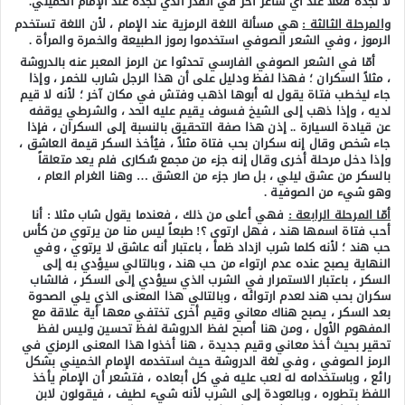
لا نجده فعلاً عند أي شاعر آخر في القدر الذي نجده عند الإمام الخميني.
والمرحلة الثالثة :
هي مسألة اللغة الرمزية عند الإمام ، لأن اللغة تستخدم
الرموز ، وفي الشعر الصوفي استخدموا رموز الطبيعة والخمرة والمرأة .
أمّا في الشعر الصوفي الفارسي تحدثوا عن الرمز المعبر عنه بالدروشة
، مثلاً السكران ؛ فهذا لفظ ودليل على أن هذا الرجل شارب للخمر ، وإذا
جاء ليخطب فتاة يقول له أبوها اذهب وفتش في مكان آخر ؛ لأنه لا قيم
لديه ، وإذا ذهب إلى الشيخ فسوف يقيم عليه الحد ، والشرطي يوقفه
عن قيادة السيارة .. إذن هذا صفة التحقيق بالنسبة إلى السكران ، فإذا
جاء شخص وقال إنه سكران بحب فتاة مثلاً ، فيُأخذ السكر قيمة العاشق ،
وإذا دخل مرحلة أخرى وقال إنه جزء من مجمع سُكارى فلم يعد متعلقاً
بالسكر من عشق ليلي ، بل صار جزء من العشق … وهنا الغرام العام ،
وهو شيء من الصوفية .
أمّا المرحلة الرابعة :
فهي أعلى من ذلك ، فعندما يقول شاب مثلا : أنا
أحب فتاة اسمها هند ، فهل ارتوى ؟! طبعاً ليس منا من يرتوي من كأس
حب هند ؛ لأنه كلما شرب ازداد ظمأ ، باعتبار أنه عاشق لا يرتوي ، وفي
النهاية يصبح عنده عدم ارتواء من حب هند ، وبالتالي سيؤدي به إلى
السكر ، باعتبار الاستمرار في الشرب الذي سيؤدي إلى السكر ، فالشاب
سكران بحب هند لعدم ارتوائه ، وبالتالي هذا المعنى الذي يلي الصحوة
بعد السكر ، يصبح هناك معاني وقيم أخرى تختفي معها أية علاقة مع
المفهوم الأول ، ومن هنا أصبح لفظ الدروشة لفظ تحسين وليس لفظ
تحقير بحيث أخذ معاني وقيم جديدة ، هنا أخذوا هذا المعنى الرمزي في
الرمز الصوفي ، وفي لغة الدروشة حيث استخدمه الإمام الخميني بشكل
رائع ، وباستخدامه له لعب عليه في كل أبعاده ، فتشعر أن الإمام يأخذ
اللفظ بتطوره ، وبالعودة إلى الشرب لأنه شيء لطيف ، فيقولون لابن