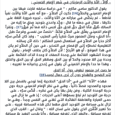
– أوّلاً : الأنا والأنت الرمزيتان في شعر الإمام الخميني :
يقول الدكتور سامي مكارم : ” في دراسة سابقه قارنت فيها بين
الإمام الخميني والحلاّج
[16]
ذكرت أن الحلاّج – مع أنه نفى الأنا والأنت نفياً
قاطعاً – لم يتخلّص في عباراته من الأنا والأنت .. تجبره ضرورة اللغة على
ذكرها ، فقال في جمله ما قال : وحِّد واحدي بتوحيد صدقٍ ما إليه من
السالك طُرقُ فأنا الحقّ حقَّ للحق حقُّ لابس ذاته فما ثَّم فرقُ
[17]
، وتقرأ
الإمام الخميني يعلّق على الحلاّج قائلاً: “خلصتُ من نفسي وقرعتُ طبل
«أنا الحق» ومثلَ المنصور صرتُ شارياً رأس الصليب ” ، وقد كان قُدِّس سرّه
أكثر حذراً من الحلاّج في استعمال ضمير المتكلم ؛ ذلك لأن رسالته
التعليمية تضطرّه إلى الإفصاح في التحذير ، في حين أن الحلاّج لم يكن
في هذا الموقع ، أو هو الأرجَحُ ؛ لأن الحلاّج كان بخلاف الإمام ، يقول
بوحدة الشهود القائمة على وحدة الصفات لا وحدة الذات القائمة على
وحدة بين اللا محدود والحدّ أو بين الحق ومظهر الحق أو بين الحق والخلق
، وهذا ما حدا بالإمام الخميني أن يقول في إحدى رباعياته ما تعريبه :
ما دمت ابن منصور
تطوف حول أنا الحق
تثير الضجيج والهياج دون أن ترى جمال لحبيب
[18]
فهذه “الأنا” التي في “أنا الحق” الحلاجية إنما توحي بالفصل بين اللا
محدود والمحدود فصلاً ذاتياً ، وهي في نظر الإمام الخميني درجة دون
درجة الوحدة الكلية ، ومَن يقل بها يكن في نظره ، قُدِّس سرّه ، على
درجة من التوحيد لم تبلغ بسموّها أعلى الدرجات ؛ إذ هي ما تزال في
حمى العبارة والعاطفة الهائجة التي تغلي في النفس وجداً ، وهي ما
تزال على مسافة من التوحيد الحق مهما تكن هذه المسافة قربيه ، على
حدّ تعبير النِّفَّري الذي يقول على لسان الله : ” وقال لي : القرب الذي
تعرفه مسافة ، والبعد الذي تعرفه مسافة ، وأنا بقريب البعيد بلا مسافة