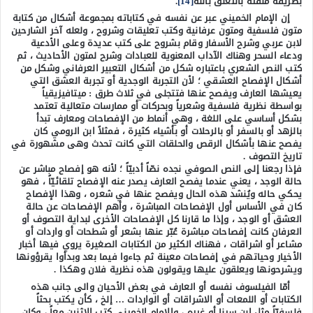
بطريقة ملفتة بالتعلق بالله
[14]
.
إن الإمام الخميني عبر عن نفسه في كتاباته بمجموعة أشكال من كتابة
متون فلسفية ومتون عرفانية وكتب تعليقات وشروح ، ولعله آخر الشارحين
لابن عربي وشرح الأسفار وقام بشروح على كتب عديدة وعلى الأدعية
ودعاء السحر وهناك الآداب المعنوية للعبادات وشرح لمتون الأحاديث ، ثم
كتب النص الشعري باعتباره شكل من أشكال التعبير العرفاني وشكل من
أشكال الإفصاح العشقي ؛ لأن التجربة الوجدية أو تجربة العشق التي
يعيشها العارف ويفصح عنها فتتجلى في ثلاث طرق : ميتافيزيقياً
بواسطة نظرية فلسفية وشعرياً وبحركات أو ممارسات متعالية تعتمد
بشكل أساسي على اللغة ، وهي أنماط من الإفصاحات ومعارف تبدأ
بالزهد أو بالسفر أو بالرحلات أو بأشياء كثيرة ، فمثلاً ابن الرومي كان
يفصح عنها بأشكال الرقص والحلقات التي كانت تحدث وهى مشهورة في
تاريخ التصوف .
فإذا رجعنا إلى النص الصوفي نجده نصّاً أدبيّاً ؛ لأنه هو إفصاح مباشر عن
حالة الوجد ، يعني عندما يفصح العارف يصدر عنه الإفصاح تلقائيّاً ، فهو
يحكي حاله ويُنشد هذه الحال ويفصح عنها في شعره ، وهذا الإفصاح
كان في الأساس أول الإفصاحات المباشرة ، وأهم الإفصاحات عن حالة
العشق أو الوجد ، وإذا ما قارنا كل الإفصاحات الأخرى لبداية التصوف أو
العرفان كانت إفصاحات مباشرة عُبّر عنها بشعر أو شطحات أو واردات أو
مشاعر أو اشراقات ، فهناك الكثير من الكتابات الصغيرة يروي فيها أخبار
الأخيار وحياتهم في إفصاحات معينة ثم جاءوا فيما بعد وبدأوا يقرؤونها
ويشرحونها ويعلقون عليها ويقولون هذه نظرية فلان وهكذا .
أمّا الفيلسوف نفسه أو العارف في بعض الأحيان والى جانب هذه
الكتابات أو اللمعات أو الاشراقات أو الواردات … إلخ ، كأن يكتب بحثاً
فلسفيّاً مثل ابن سينا أو غيره ، والإمام الخميني كتب الاثنين معاً ، وكان