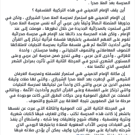
المدرسة بعد الملا صدرا .
أين يقف الإمام الخميني في هذه التركيبة الفلسفية ؟
إن الإمام الخميني هو استمرار لمدرسة الملا صدرا الشيرازي ، ولكن في
جذورها المتصلة اتصالاً وثيقاً بابن عربي أي أنه نفس مدرسة الملا صدرا
التي استمرت بالصدرائية الجديدة من خلال تطورها ، فوصلت إلى عند
الإمام ، ولكن هذه المدرسة بحد ذاتها عند الإمام هي مدرسة صدرائية
تقوم على الفهم الفلسفي باعتبارها فلسفة قرآنية ترتكز إلى القرآن
والى أحاديث الأئمة ثم هي فلسفة متأثرة بمدرسة التجليات لامتلاكها
التصوف المعاملاتي والتصوف التجلياتي ، وهما مدرستان : واحدة
للغزالي ، وأخرى لابن عربي ، وهي تندرج ضمن مدرسة ابن عربي وعلى
المستوى الشعري تندرج في المرحلة الثانية التي تأثرت بمراحل الشعر
الفارسي الذي تكلمنا عنه .
إن مكانة الإمام الخميني هي استمرار لفلسفته ولمدرسة العرفان
الشيعي التي ازدهرت بعد الملا صدرا الشيرازي ، والتي لها صلات وثيقة
بمحيي الدين بن عربي والتي كان واحداً من تجلياتها لمدرسة التجليات
والتي ترتكز على الفلسفة وعلى القرآن الكريم وأحاديث الأئمة ، وبالتالي
انفصلت عن الطرق الصوفية وعن حركات الطرق التي كانت موجودة في
مرحلة ما قبل الصفويين نتيجة العلاقة بين التشيع والتصوف .
في المرحلة الثانية التي تلت الصوفية والثالثة التي عبرت عن نفسها
بالشعر إذ كانت هذه المدرسة تكتب ، وكان للعارف فيها كتابات شعرية
ونثرية وفلسفية ، وهناك شروح وتعليقات وما شابه ، واستطاع أن ينفذ
إلى العبادات ودرس الآداب المعنوية للصلاة (باعتبارها الروحي الذي
شرحته بالبداية على صورة الفران) وكيف يمكن أن يؤدي صلاته فيها