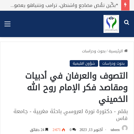
خرائط العراق القادمة
بحث
الق
عن
الرئيسية
/
بحوث ودراسات
بحوث ودراسات
شؤون اقليمية
التصوف والعرفان في أدبيات
ومقاصد فكر الإمام روح الله
الخميني
بقلم - دكتورة نورة لعروسي باحثة مغربية - جامعة
فاس
tabeen
أكتوبر 13, 2023
0
2٬671
24 دقائق