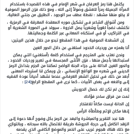
يكتمل هنا رمز العرفان في شعر الإمام في هذه القصيدة باستخدام
المرأة الجميلة رمزاً للعشق وصولاً إلى الله ، ومع ذلك فإن الرموز الصوفية
لا يخلو منها مشهد : نقطة عطف سر الوجود ، الطليق من جنتي العالية.
ومن أشواق الشاعر في تشكيل صوره المعقدة المغرقة في الرمزية ،
نكتشف نضجاً لغوياً وشعرياً يصل الذروة ، سيولد في الصورة الشعرية أو
في التراكيب أو في استكناه المعاني عبر الكلمة وجماليتها.
إن الشطحة الصوفية في هذا المقطع تبدو من خلال هذين البيتين:
أنا بغمزه من ورديات الخدود استغني عن دلال الحور العين
ونحن نعتب على المترجم في استخدام كلمة (أستغني) التي يمكن
استبدالها بأجمل منها ، فإن الأنثى المجسمة في تعبير ورديات الخدود ،
والحور العين الدالة على جزاء الجنة الواضح تمكننا من الجزم بتداخل الرمز
الديني في شعره مع الواقع الإنساني ، بل ويمكن لنا استيحاء المعنى
أبعد من ذلك في تحليل الشعر العرفاني عندما نشهد أحياناً عودة الفقيه
إلى واقعه في بعض الأبيات ، كما نرى في المقطع الرابع
[24]
:
إنك إن لم تكن لك خصال الدرويش
تمت من فراق ساحر فؤادك
إن الحانة ليست مكاناً للافتخار
إنها مكان للإثم وطأطأة الرأس
هنا نجد التقرير والمباشرة والبعد عن الرمز بكل وضوح أنها دعوة إلى
الزهد الكامل إلى درجة الدروشة طريقة للاتصال بالله سبحانه ، وبالتوازي
مع ذلك هناك هجوم غريب على الخمر والموضع الكافي الذي يقدمه