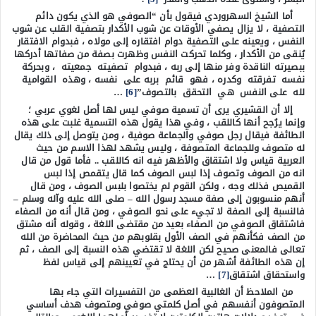
أما الشيخ السهروردي فيقول بأن “الصوفي هو الذي يكون دائم
التصفية ، لا يزال يصفي الأوقات عن شوب الأكدار بتصفية القلب عن شوب
النفس ، ويعينه على التصفية دوام افتقاره إلى مولاه ، فبدوام الافتقار
يُنقى من الأكدار ، وكلما تحركت النفس وظهرت بصفة من صفاتها أدركها
ببصيرته الناقدة وفر منها إلى ربه ، فبدوام تصفيته جمعيته ، وبحركة
نفسه تفرقته وكدره ، فهو قائم بربه على نفسه ، وهذه القوامية
لله على النفس هي التحقق بالتصوف”
[6]
…
إلا أن القشيري يرى أن تسمية صوفي ليس لها أصل لغوي عربي ؛
وإنما يرُجح أنها كاللقب ، وفي هذا يقول هذه التسمية غلبت على هذه
الطائفة فيقال رجل صوفي والجماعة صوفية ، ومن يتوصل إلى ذلك يقال
له متصوف وللجماعة المتصوفة ، وليس يشهد لهذا الاسم من حيث
العربية قياس ولا اشتقاق والأظهر فيه انه كاللقب .. فأما قول من قال
انه من الصوف وتصوف إذا لبس الصوف كما قال يتقمص إذا لبس
القميص فذلك وجه ، ولكن القوم لم يختصوا بلبس الصوف ، ومن قال
أنهم منسوبون إلى صفة مسجد رسول الله – صلى الله عليه وآله وسلم –
فالنسبة إلى الصفة لا تجيء على نحو الصوفي ، ومن قال أنه من الصفاء
فاشتقاق الصوفي من الصفاء بعيد من مقتضى اللغة ، وقوله أنه مشتق
من الصف فكأنهم في الصف الأول بقلوبهم من حيث المحاضرة من الله
تعالى فالمعنى صحيح لكن اللغة لا تقتضي هذه النسبة إلى الصف ، ثم
إن هذه الطائفة أشهر من أن يحتاج في تعيينهم إلى قياس لفظ
واستحقاق اشتقاق
[7]
…
من الملاحظ أن الغالبية العظمى من التفسيرات التي جاء بها
المتصوفون أنفسهم في أصل كلمتي صوفي ومتصوف هدف أساسي