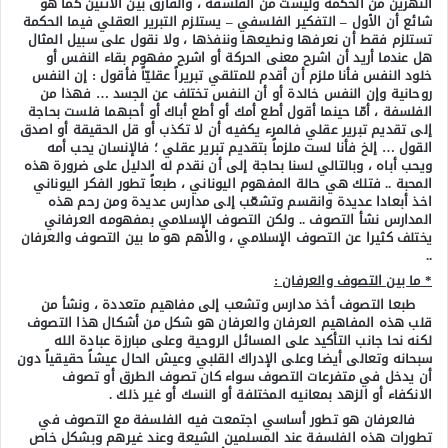
النهرين من الحكمة وليست من الفلسفة ، والفارق بين الاثنين كما هو
شائع أن الأول – التفكير الفلسفي – يستلزم التبرير العقلي فيما الحكمة
تستلزم فقط أن نعرفها ونطيعها وننفذها ، ولا نقول على سبيل المثال
هل عندما أريد أن اشرح معنى الحركة أو اشرح مفهوم بقاء النفس أو
خلود النفس فأنا ملزم أن أقدم للمتلقي تبريراً عقليّاً فأقول : إن النفس
روحانية وإن النفس خالدة أو أن النفس تختلف عن الجسد … فهذا من
الفلسفة ، أمّا حينما أقول أطع أمك أو أطع أباك أو أحبهما فلست بحاجة
إلى تقديم تبرير عقلي فالمرء يكفيه أن لا تكذب أو قل الحقيقة أو اصدق
القول … إلخ فأنا لست ملزماً بتقديم تبرير عقلي ؛ فالإنسان يحب أمه
ويحب أباه ، وبالتالي لسنا بحاجة إلى أن نقدم له الدليل على ضرورة هذه
المحبة .. فتلك هي حالة المفهوم اليوناني ، طبعاً تطور الفكر اليوناني
اخذ أبعادا عديدة وانقسم وتشعّب إلى مدارس عديدة ومن رحم هذه
المدارس نشأ التصوف .. ولكن التصوف الإسلامي بمفهومه العرفاني
يختلف كثيرا عن التصوف الإسلامي ، والأهم هو ما بين التصوف والعرفان
..
* ما بين التصوف والعرفان :
طبعا التصوف أخذ مدارس وتشعب إلى مفاهيم متعددة ، ونشأ من
قلب هذه المفاهيم العرفان والعرفان هو شكل من أشكال هذا التصوف
لكنه نحا جانب التأكيد على المسائل الروحية وعلى مبارزة عبادة الله
سبحانه وتعالى أيضا وعلى الإدراك القلبي وعيش الحال عيشاً حقيقياً دون
أن يدخل في متفرعات التصوف سواء كان تصوف الطرق أو تصوف
الانكفاء أو الزهد بمعانيه المختلفة أو النسك أو غير ذلك .
فالعرفان هو تطور أساسي اجتمعت فيه الفلسفة مع التصوف في
تطورات هذه الفلسفة عند المسلمين الشيعة وعند غيرهم وبشكل خاص