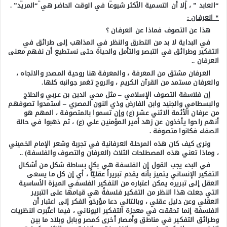
“العابد ” ، إلا أن التسمية الأكثر شيوعا في الوقت الحاضر هي “المريد” .
* العرفان :
هذا عن التصوف فماذا عن العرفان ؟
في البداية لا بد من التطرق والنظر في المذاهب إلى طرائق في
التفكير وطرائق في التبصر والتأمل والحياة حتى نستطيع أن نفهم معنى
العرفان ..
العرفان مشتق من المعرفة ، والمعرفة هنا روحية المصدر والاتجاه ،
والعرفان مستمد من القرآن الكريم ، والروح تغمر جوانبه كلها.
إن فلاسفة التصوف الإسلامي – مثل محي الدين بن عربي والحلاج
والبسطامي والجنيد وابن الفارض وذي النون المصري – استمدوا تصوفهم
من عرفان الأئمة الاثني عشر (ع) وإن تسموا بالمتصوفة ، المهم هو
أنهم راحوا يأخذون عن زهد أمير المؤمنين علي (ع) ، ثم ذهبوا في حالة
الصفاء فكانوا متصوفة .
ونرى كيف كان هذه المرحلة العرفانية في تجربة وشعر الإمام الخميني
، وماذا تعني هذه المصطلحات الثلاث (العرفان والتصوف والفلسفة) ..
في البدء يجب القول إن الفلسفة هي بكل بساطة شكل من أشكال
التفكير الإنساني يتميز بأنه يقدم تبريراً عقليّاً ، أي إن كل ما يسعى
العقل إلى تبريره يمكن اعتباره من التفكير الفلسفي الميزة الأساسية
التي جعلت هذا النظر من التفكير فلسفةً هي قيامها على التبرير
العقلي وعن دليل عقلي ، وبالتالي دعا مؤرخو الفكر إلى اعتبار أن
الفلسفة إنما تحققت في معجزة التفكير اليوناني ، فيما اعتُبرت النظريات
وطرائق التفكير في مناطق وأمصار أخرى كمصر وبابل وبلاد ما بين