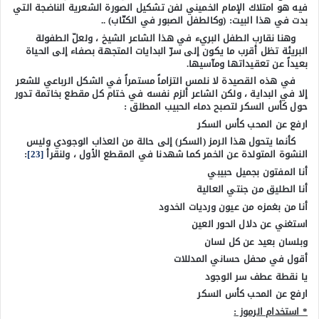
فيه هو امتلاك الإمام الخميني لفن تشكيل الصورة الشعرية الناضجة التي
بدت في هذا البيت: (وكالطفل الصبور في الكتّاب) ..
وهنا نقارب الطفل البريء في هذا الشاعر الشيخ ، ولعلّ الطفولة
البريئة تظل أقرب ما يكون إلى سرّ البدايات المتجهة بصفاء إلى الحياة
بعيداً عن تعقيداتها ومآسيها.
في هذه القصيدة لا نلمس التزاماً مستمراً في الشكل الرباعي للشعر
إلا في البداية ، ولكن الشاعر ألزم نفسه في ختام كل مقطع بخاتمة تدور
حول كأس السكر لتصبح دماء الحبيب المطلق :
ارفع عن المحب كأس السكر
كأنما يتحول هذا الرمز (السكر) إلى حالة من العذاب الوجودي وليس
النشوة المتولدة عن الخمر كما شهدنا في المقطع الأول ، ولنقرأ
[23]
:
أنا المفتون بجميل حبيبي
أنا الطليق من جنتي العالية
أنا من بغمزه من عيون ورديات الخدود
استغني عن دلال الحور العين
وبلسان بعيد عن كل لسان
أقول في محفل حساني المدللات
يا نقطة عطف سر الوجود
ارفع عن المحب كأس السكر
* استخدام الرموز :