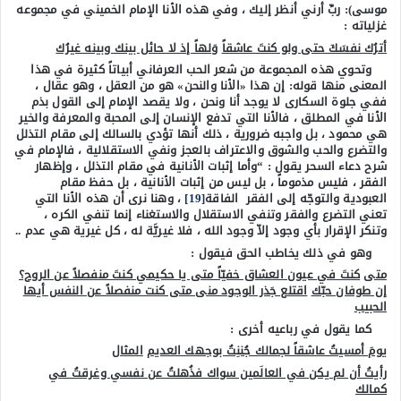
موسى): ربِّ أرني أنظر إليك ، وفي هذه الأنا الإمام الخميني في مجموعه
غزلياته :
أترُك نفسَكَ حتى ولو كنتَ عاشقاً
وَلهاً إذ لا حائل بينك وبينه غيرُك
وتحوي هذه المجموعة من شعر الحب العرفاني أبياتاً كثيرة في هذا
المعنى منها قوله: إن هذا «الأنا والنحن» هو من العقل ، وهو عقال ،
ففي جلوة السكارى لا يوجد أنا ونحن ، ولا يقصد الإمام إلى القول بذم
الأنا في المطلق ، فالأنا التي تدفع الإنسان إلى المحبة والمعرفة والخير
هي محمود ، بل واجبه ضرورية ، ذلك أنها تؤدي بالسالك إلى مقام التذلل
والتضرع والحب والشوق والاعتراف بالعجز ونفي الاستقلالية ، فالإمام في
شرح دعاء السحر يقول : “وأما إثبات الأنانية في مقام التذلل ، وإظهار
الفقر ، فليس مذموماً ، بل ليس من إثبات الأنانية ، بل حفظ مقام
العبودية والتوجّه إلى الفقر الفاقة
[19]
، وهنا نرى أن هذه الأنا التي
تعني التضرع والفقر وتنفي الاستقلال والاستغناء إنما تنفي الكره ،
وتنكر الإقرار بأي وجود إلاّ وجود الله ، فلا غيريَّة له ، كل غيرية هي عدم ..
وهو في ذلك يخاطب الحق فيقول :
متى
كنتَ في عيون العشاق خفيّاً متى يا حكيمي كنتَ منفصلاً عن الروح؟
إن طوفان حبّك
اقتلع جَذر الوجود منى متى كنت منفصلاً عن النفس أيها
الحبيب
كما يقول في رباعيه أخرى :
يومَ أمسيتُ عاشقاً لجمالك جُننِتُ بوجهك العديم
المثال
رأيتُ أن لم يكن في العالَمين سواك فذُهلتُ عن نفسي وغرقتُ في
كمالك