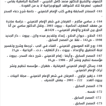
التصوف والتشيع للدكتور محمد كامل الشيبي – المكتبة الجامعية بفاس –
المعرب لمعرفة تلك الشواهد البيولوجرافية لا بد من العودة .
163- المصادر السابقة وهي كتب الإمام الخميني – خاصة شرح دعاء السحر
.
164- د. سامي مكارم – العرفان في شعر الإمام الخميني – دراسة صادرة
عن معهد المعارف الحكمية – بيروت 2003 ، ونقل الدكتور سامي عن أنا
الحق بين الحلاج والإمام الخميني» ، 1420هـ
165- الحلاج ، ديوان الحلاج ، إعداد وتقديم عبده وازن ، بيروت – دار الجديد
1998 – ص142 – نقلا عن المصدر السابق .
166- روح الله الموسوي الخميني ، الفناء في الحب ، ترجمة وشرح وتفسير
لجنة التحقيق والإعداد ، بيروت ، دار التعارف ، د.ت. ، الرباعية – ص21
167- المصدر السابق ، وأيضا : إمام الخميني ، شرح دعاء السحر ، بيروت ،
مؤسسه تنظيم ونشر آثار – 1986 – ص16
168- رسائل الإمام الخميني العرفانية ، طهران ، مؤسسه تنظيم ونشر
تراث الإمام الخميني .
169- د.زهير غزاوي – العرفان في شعر الإمام الخميني – مجلة البينات –
بيروت العدد 222 – 2001 – ببعض التصرف .
170- المصدر السابق .
172- نفسه .
172- المصدر السابق .
173- المصدر السابق .