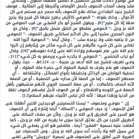
في توضيح دلالات هاتين الكلمتين لا تفسير أصلهما اللغوي ، وبالتالي
فقد وصف أصحاب التصوف بأجمل الأوصاف وأقربها إلى المثالية .. فوصف
الشيخ جنيد البغدادي سالك نهج التصوف بأنه مصدر خير مستمر في كل
الأحوال ، وذلك بقوله :” الصوفي كالأرض يطرح عليها كل قبيح ولا يخرج
منها إلا كل مليح”
[8]
، ويقول الشيخ أبو بكر الشبلي عن قرب الصوفي من
الله عز وجل :” الصوفي منقطع عن الخلق متصل بالحق”
[9]
، وقال ذو
النون المصري مشيرا إلى حال الدائم لسالكي طريق التصوف :” الصوفي
من لا يتعبه طلب ولا يزعجه سلب ” ، وقال أيضا :” الصوفية آثروا الله
تعالى على كل شيء فآثرهم على كل شيء فكان من إيثارهم إن اثروا
علم الله على علم نفوسهم وإرادة الله على إرادة نفوسهم”
[10]
. وقال
أبو تراب النخشبي :” الصوفي لا يكدره شيء ويصفو به كل شيء”
[11]
،
وفي تعريف للشيخ عبد الله أحمد بن عجيبة – ت. 1224هـ – حيث يقول :
التصوف هو علم يعرف به كيفية السلوك الى حضرة ملك الملوك ، أو
تصفية البواطن من الرذائل وتحليتها بأنواع الفضائل ، واشتقاقه – أي
مصطلح التصوف – إما من الصفا لأن مداره على التصفية ، أو من الصفة
لأنه اتصاف بالكمالات ، أو من صفة المسجد النبوي لأنهم متشبهون بأهل
الصفة في التوجه والانقطاع ، أو من الصوف لأجل لباسهم الصوف تقللا
من الدنيا وزهدا فيها ؛ لأنه كان لباس الأنبياء عليهم السلام
[12]
.
إن ” صوفي ومتصوف ” ليستا التسميتين الوحيدتين اللتين أطلقتا على
أهل التصوف ؛ إذ عرف الصوفي بـ”السالك” أيضا إشارة إلى أن التصوف
هو السير على الطريق إلى الله عز وجل ، ولأن من صفات السالك على
الطريق التجرد من كل علائق الدنيا سوى ما يقربه من الله عز وجل ، كما
أطلقت عليه تسمية “الفقير” أيضا ، فالفقير هو الذي يعطي كل شيء
في سبيل الله ولا يأخذه أحد سوى الله عز وجل ، ومن التسميات غير
العربية التي أطلق على المتصوف هي تسمية “درويش” والتي تعني