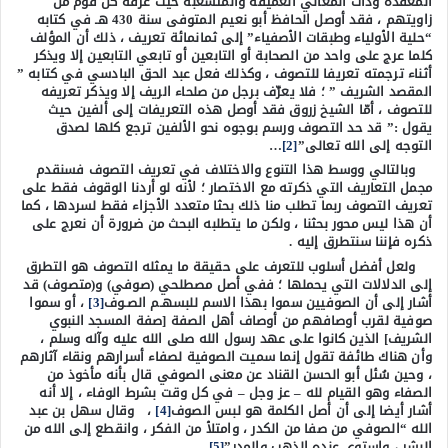
المعقدة وذات المعاني العميقة والمتشعبة حيث عرفه كل قوم من
زاويتهم ، فقد أوصل الحافظ أبو نعيم المتوفى سنة 430 هـ في كتابه
“حلية الأولياء وطبقات الأصفياء” إلى ثمانمائة تعريف ، ذلك أن المؤلف
كلما عرج على واحد من الصحابة أو التابعين أو تابعي التابعين إلا ويذكر
أثناء ترجمته تعريفا للتصوف ، وكذلك فعل عبد الحق البادسي في كتابه ”
المقصد الشريف ” ؛ فلا يعرِّف برجل من صلحاء الريف إلا ويذكر تعريفه
للتصوف ، أمّا الشيخ زروق فقد أوصل هذه التعريفات إلى ألفين حيث
يقول :” قد حد التصوف ورسم بوجوه نحو الألفين ترجع كلها لصدق
التوجه إلى الله تعالى”
[2]
…
وبالتالي ووسط هذا التنوع والاختلاف في تعريف التصوف فسنقدم
مجمل التعاريف التي ذكرته مع الاختصار ؛ لأنه لو أردنا الوقوف فقط على
تعريف التصوف ربما تطلب منا ذلك بحثا متعدد الأجزاء فقط لسردها ، كما
أن هذا ليس محور بحثنا ، ولكن ما يتطلبه البحث من ضرورة أن نعرج على
ذكره فإننا سنتطرق إليه .
ولعل أفضل أسلوب للتعرف على حقيقة ما يمثله التصوف هو التطرق
إلى الدلالات التي يحملها ؛ ففي أصل مصطلحي (صوفي) و(متصوف) قد
أشار إلى أن الصوفيين سموا بهذا الاسم للبسهـم الصـوف
[3]
، أو سموا
صوفية لقرب أوصافهم من أوصاف أهل الصفة [صفة المسجد النبوي
الشريف] الذين كانوا على عهد رسول الله صلى الله عليه وآله وسلم ،
وأن هناك طائفة تقول إنما سميت الصوفية لصفاء أسرارهم ونقاء آثارهم
، وحين سُئل أبو الحسن القناد عن معنى الصوفي قال بأنه مأخوذ من
الصفاء وهو القيام لله – عز وجل – في كل وقت بشرط الوفاء ، إلا أنه
أشار أيضا إلى أن أصل الكلمة هو لبس الصوف
[4]
، وقال سهل بن عبد
الله “الصوفي من صفا من الكدر ، وامتلأ من الفكر ، وانقطع إلى الله من
البشر ، واستوى عنده الذهب والمدر”
[5]
.