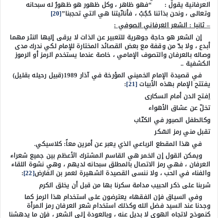
العرفانية يقول : “فهو ظاهر ، وكل ظهور هو ظهورُ له سبحانه
وتعالى ، ونحن بذاتنا حُجُبُ ، فأنانّيتنا هي التي تحجبنا”
[20]
– ثانيا : الشعر العرفاني الصوفي :
إن الشعر هو حاجة جوهرية للتعبير عن الذات لا يرقى إليها النثر مهما
أبدع ، ولا بدّ من وقفة مع بعض القصائد المختارة للإمام لكي ندرك مدى
وصاله بالعرفان والتصوف الإمامي ، خاصة عندما يستخدم الرمز أو الرموز
الكشفية ..
في قصيدة الإمام الخميني المؤرخة في آذار 1989(قبيل رحيله بقليل)
يفتتح الإمام بهذه الأبيات
[21]
:
ا
فتح الدن أمام السكارى
تخلّ عن عشاق الأهواء
وكالطفل الصبور في الكتّاب
تقبل مني رمز السّكر
في هذا المقطع الرباعي الذي يعبر عن أمرين معاً: كلاسيكي.
ويمكن القول إن الخمر هي القاسم المشترك الأعظم بين جميع شعراء
العرفان ، فهي رمز الاتصال بالمطلق سبحانه لديهم ، وهي نشوة اللقاء
والفناء في الحب ، ولا ننسى القصيدة الشهيرة لعمر بن الفارض
[22]
:
شربنا على ذكر الحبيب مدامة سكرنا بها من قبل أن يخلق الكرم
وفي السياق فإن الفقهاء يعترضون على استخدام هذا الرمز كما
وجدنا عند السيد فضل الله وكذلك استخدام شعر العرفان رمز المرأة
كنموذج لاتجاه الهوى لا بديل عنه ، وبالعودة إلى الشعر ، فإن ما يدهشنا