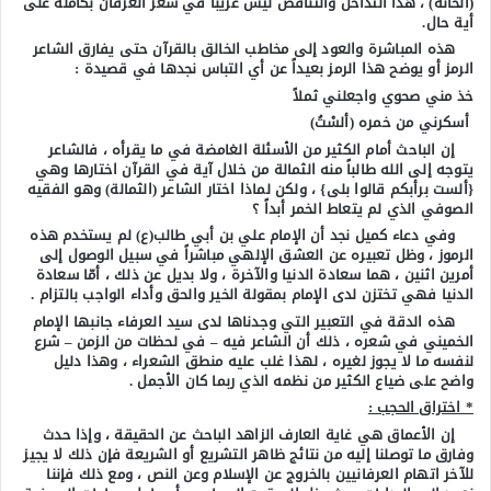
(الحانة) ، هذا التداخل والتناقض ليس غريباً في شعر العرفان بكامله على
أية حال.
هذه المباشرة والعود إلى مخاطب الخالق بالقرآن حتى يفارق الشاعر
الرمز أو يوضح هذا الرمز بعيداً عن أي التباس نجدها في قصيدة :
خذ مني صحوي واجعلني ثملاً
أسكرني من خمره (ألسْتُ)
إن الباحث أمام الكثير من الأسئلة الغامضة في ما يقرأه ، فالشاعر
يتوجه إلى الله طالباً منه الثمالة من خلال آية في القرآن اختارها وهي
{ألست برأبكم قالوا بلى} ، ولكن لماذا اختار الشاعر (الثمالة) وهو الفقيه
الصوفي الذي لم يتعاط الخمر أبداً ؟
وفي دعاء كميل نجد أن الإمام علي بن أبي طالب(ع) لم يستخدم هذه
الرموز ، وظل تعبيره عن العشق الإلهي مباشراً في سبيل الوصول إلى
أمرين اثنين ، هما سعادة الدنيا والآخرة ، ولا بديل عن ذلك ، أمّا سعادة
الدنيا فهي تختزن لدى الإمام بمقولة الخير والحق وأداء الواجب بالتزام .
هذه الدقة في التعبير التي وجدناها لدى سيد العرفاء جانبها الإمام
الخميني في شعره ، ذلك أن الشاعر فيه – في لحظات من الزمن – شرع
لنفسه ما لا يجوز لغيره ، لهذا غلب عليه منطق الشعراء ، وهذا دليل
واضح على ضياع الكثير من نظمه الذي ربما كان الأجمل .
* اختراق الحجب :
إن الأعماق هي غاية العارف الزاهد الباحث عن الحقيقة ، وإذا حدث
وفارق ما توصلنا إليه من نتائج ظاهر التشريع أو الشريعة فإن ذلك لا يجيز
للآخر اتهام العرفانيين بالخروج عن الإسلام وعن النص ، ومع ذلك فإننا