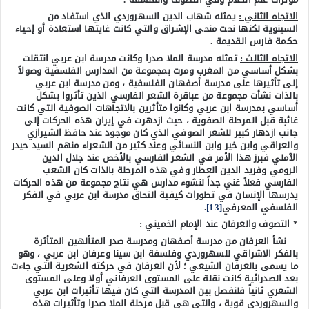
الاتجاه الثاني :
يمثله شهاب الدين السهروردي الذي استفاد من
السينوية لكنها نحت منحى الإشراق والتي كانت غايتها استعادة أو إحياء
حكمة فارس القديمة .
الاتجاه الثالث :
تمثله مدرسة الملا صدرا وكانت مدرسة ابن عربي انتقلت
بشكل أساسي من المغرب ومرت بمجموعة من المدارس الفلسفية وصولاً
إلى تأثيرها على مدرسة أصفهان الفلسفية ، ومن مدرسة ابن عربي
بالذات نشأت مجموعة من عباقرة الشعر الفارسي الذين تأثروا بشكل
أساسي بمدرسة ابن عربي وكانوا متأثرين بالاتجاهات الصوفية التي كانت
غائبة قبل المرحلة الصفوية ، حيث ازدهرت في إيران هذه الحركات إلى
جانب ازدهار كبير للشعر الصوفي الذي كان موجود عند حافظ الشيرازي
والعراقي وابن خير وابن النسائي وعند كثير من الشعراء منهم السيد حيدر
الآملي فبرز هذا الأمر في الشعر الفارسي بالأخص عند جلال الدين
الرومي وفريد الدين العطار وفي هذه المرحلة بالذات كان الشعب
الفارسي فعلاً غني جداً لنشوء مدارس هي نتاج مجموعة من هذه الحركات
يدرسها الإنسان في تطورات كيفية التحاق مدرسة ابن عربي في الفكر
الفلسفي المعرفي
[13]
.
* التصوف والعرفان عند الإمام الخميني :
نشأ العرفان من مدرسة أصفهان ومدرسة صدر المتألهين المتأثرة
بالفكر الاشراقي للسهروردي وفلسفة ابن سينا وعرفان ابن عربي ، وهو
ما يسمى بالعرفان الشيعي ؛ لأن العرفان في حركته الشعرية التي جاءت
بعد الصدرائية كانت نقلة على المستوى العرفاني أولا وعلى المستوى
الشعري ثانياً فلنفصل بين المدرسة التي كان فيها تأثيرات ابن عربي
والسهروردي قوية ، والتي هي قبل مرحلة الملا صدرا وتأثيرات هذه