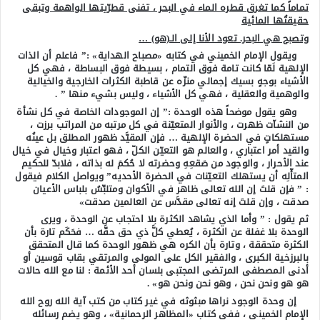
تماماً كما تغرق قطره الماء في البحر ، تفنى قطرّيتها الواهمة وتبقى
حقيقتُها المائية
وتصبح هي البحر. تعود الأنا إلى الـ(هو) …
ويقول الإمام الخميني في كتابه «مصباح الهداية» :” فاعلم أن الذات
الإلهية لَمّا كانت تامة فوق التمام ، بسيطة فوق البساطة ، فهي كل
الأشياء بوجهٍ بسيك إجمالي منزّه عن قاطبة الكثرات الخارجية والخيالية
والوهمية والعقلية ، فهي كل الأشياء ، وليس بشيء منها ” .
وهو يقول موضحاً هذه الوحدة :” إن الموجودات الخاصة في كل نشأة
من النشآت ظهرت ، والأنوار المتعيّنة في كل مرتبه من المراتب برزت ،
مستهلكاتٍ في الحضرة الإلهية … فإن المقيَّد ظهور المطلق بل عينُه
والقيد أمر اعتباري ، والعالم هو التعيّن الكلّ ، فهو اعتبار وخيال في خيال
عند الأحرار ، والوجود من صَقعِهِ وحضرته لا حُكمَ له بذاته ، فلابدّ للحكيم
المتأّلِه أن يستهلك التعيّنات في الحضرة الأحديه” ويواصل الكلام فيقول
: ” فإن قلتَ إن الله تعالى ظاهر في الأكوان ومتلبِّسُ بلباس الأعيان
صدقت ، وإن قلتَ إنه تعالى مقدَّس عن العالمين صدقت»
ثم يقول : ” وأما الذي يشاهد الكثرة بلا احتجاب عن الوحدة ، ويرى
الوحدة بلا غفلة عن الكثرة ، يُعطي كلَّ ذي حق حقَّه … فحَكَم تارة بأن
الكثرة متحققة ، وتارة بأن الكره هي ظهور الوحدة كما قال المتحقق
بالبرزخية الكبرى ، والفقير الكل على المولى والمرتقي بقاب قوسين أو
أدنى المصطفى المرتضى المجتبى بلسان أحد الأئمة : لنا مع الله حالات
هو هو ونحن نحن ، وهو نحن ونحن هو» .
إن وحدة الوجود نراها مبثوثه في غير كتاب من كتب آية الله روح الله
الإمام الخميني ، ففي كتاب «المظاهر الرحمانية» ، وهو يضم رسائله