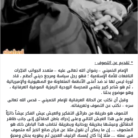
* تقديم عن التصوف :
الإمام الخميني – رضوان الله تعالى عليه – متعدد الجوانب الخيّرات
النافعات للأمة الإسلامية ؛ فهو رجل سياسة ومرجع ديني أعظم ، قاد
ثورة ليس لها ند ضد أعتى الأنظمة المتعاونة مع الصهيونية والإمبريالية
، ثم هو شاعر كبير ينتمي للمدرسة الروحية الرمزية الصوفية العرفانية ،
وهو موضوع بحثنا .
وقبل أن نكتب عن الحالة العرفانية للإمام الخميني – قدس الله تعالى
سره – نكتب عن التصوف وتعريفاته.
التصوف هو طريقة من طرائق التفكير والعيش عيش الفكر عيشاً ذاتيّاً
يقوم على هذا العيش التالي وعلى إدراك باطن الحقائق إلى جانب ظاهر
الحقائق وعيشها بطريقة روحانية وبطريقة تخاطب هذا الباطن ذلك هو
المتصوف … إن ما يمكن أن نقول مثلا عن فران صانع الخبز أنه متصوف
في عمله … مثلا إذا كان يُمسك الرغيف العجين ثم يطويه بحنانٍ ومحبةٍ