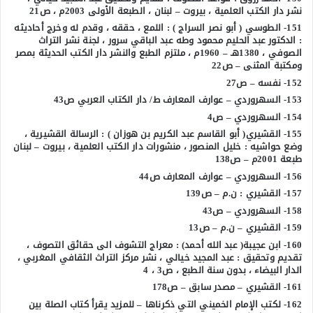
نشر دار الكتب العلمية ، بيروت – لبنان ، الطبعة الأولى 2003م ، ص21
151- الطوسي ( أبو نصر السراج ) : اللمع ، حققه ، وقدم له وخرج أحاديثه
: الدكتور عبد الحليم محمود وطه عبد الباقي سرور ، لجنة نشر التراث
الصوفي ، 1380هـ – 1960م ، ملتزم الطبع والنشر دار الكتب الحديثة بمصر
ومكتبة المثنى – ص22
152- نفسه – ص27
153- السهروردي – عوارف المعارف ط/ دار الكتاب العربي ص43
154- السهروردي – ص4
155- القشيري( أبو القاسم عبد الكريم بن هوزان ) : الرسالة القشيرية ،
وضع حواشيه : خليل المنصور ، منشورات دار الكتب العلمية ، بيروت – لبنان
طبعة 2001م – ص138
156- السهروردي – عوارف المعارف ص44
157- القشيري : ن.م – ص139
158- السهروردي – ص43
159- القشيري – ن.م – ص13
160- ابن عجيبة( عبد الله أحمد) : معراج التشوف الى حقائق التصوف ،
تقديم وتحقيق : عبد المجيد خيالي ، نشر مركز التراث الثقافي المغربي ،
الدار البيضاء ، بدون سنة الطبع ، ص3 ، 4
161- القشيري – مصدر سابق – ص178
162- لكتب الإمام الخميني التي ذكرناها – للمزيد يقرأ كتاب الصلة بين