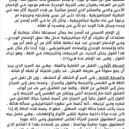
كثير من العرفاء يعتبران صلب التجربة الوجدية عندهم موجود في الإفصاح
الأدبي والحي والمباشر الذي يُفصح مباشرةً عن هذه التجربة أكثر منه في
النظرية الميتافيزيقية ، ولذلك حتى ابن عربي وشارحوه ومريدوه لم
يرغبوا في بناء نظرية ميتافيزيقية ، ولكن كل ما في الأمر يُفصح عن
وجده ويحلل هذا الوجد ثم نأتي نحن ونفسره أو نعلله .
إن الإمام الخميني قد أفصح عما يمكن تسميتها عقائد عرفانية أو
معتقدات أو نظريات أو آراء ميتافيزيقية تدخل بها عمق الإفصاح الوجدي ،
وفي الإفصاح الوجدي تجد فيه تطابقا هائلا أكثر من أي شعر أخر بين
حاله وإفصاحه الوجدي وإفصاحه الميتافيزيقي ، وإذا أردنا ذكر مثال على
هذا القول يمكن الحديث عن الترجيعات والترجيعات في اللغة ، وهو ترداد
القول ، وهى عند الإمام عدة هي
[15]
:
المرحلة الأولى :
التقبل من القابلية والقبلة ، وهي عند المريد الذي يريد
أن يتبع سلوكاً في طريقة العيش ، قد يكون قابليته أو تقبله أو قبلته .
والمرحلة الثانية :
هي السر أو الشاهد أو المشهد ، وإن كل تقبل في
اللغة هي الهمس والترنيمة والقول والصراخ ، وعندما يصل إلى الصراخ
يصل إلى التعالي عن اللغة ، وكلما قدر العاشق في باب من أبواب
العشق كلما صار إفصاحه أعلى وينتقل من الهمس إلى الترنيمة إلى
القول إلى القول عالياً إلى الصراخ فان تُضبط شعرياً حركة العاشق في
شعره وفي ترجيعه ، كما تُضبط في تطوره الميتافيزيقي مسألة هائلة ،
بحيث يكتب شعرا بحالة الوجد المطلق ، فهو لا يضبط هذه الحالة إلا إذا
كان عنده مرآة داخلية صافية تتلقى الأنوار والإلهامات ، وهي فاصل بينه
وبين المعشوق فتصبح المرآة تعكس المعشوق وفي ذاته صورة
المعشوق صورة صافية وواضحة ، فيعبر عن إفصاحه بهذا لا التناغم الذي