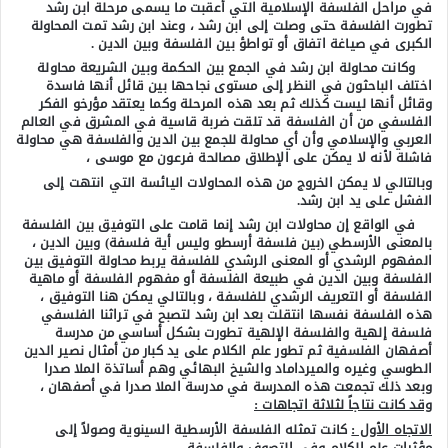
في مراحل الفلسفة الإسلامية التي أعقبت ما يسمى مرحلة ابن رشد
تطورت الفلسفة حتى وصلت إلى ابن رشد ، وعند ابن رشد تمت المحاولة
الكبرى في صياغة اتفاق أو تواطؤ بين الفلسفة وبين الدين .
وكانت محاولة ابن رشد في الجمع بين الحكمة وبين الشريعة محاولة
اختلف الباحثون في النظر إلى مستوى نجاحها بين قائل أنها فاسدة
وقائل أنها ليست كذلك ثم بعد هذه المرحلة وكما يعتقد مؤرخو الفكر
الفلسفي من أن الفلسفة قد تلقت ضربة قاسية في المشرق في العالم
العربي والإسلامي وأن أي محاولة للجمع بين الدين والفلسفة هي محاولة
فاشلة لأنه لا يمكن على الإطلاق مصالحة فرعون مع موسى ،
وبالتالي لا يمكن الخروج من هذه المحاولات اليائسة التي انتهت إلى
الفشل على يد ابن رشد.
في الواقع إن محاولات ابن رشد إنما قامت على التوفيق بين الفلسفة
بالمعنى الأرسطي (بين فلسفة أرسطو وليس أية فلسفة) وبين الدين ،
المفهوم الرشدي أو المعنى الرشدي للفلسفة يربط محاولة التوفيق بين
الفلسفة وبين الدين في طبيعة الفلسفة أو مفهوم الفلسفة أو ماهية
الفلسفة أو التعريف الرشدي للفلسفة ، وبالتالي يمكن هنا التوفيق ،
هذه الفلسفة نفسها انتقلت بعد ابن رشد لتصبح في تراثنا الفلسفي
فلسفة إلهية والفلسفة الإلهية تطورت بشكل أساسي من مدرسة
أصفهان الفلسفية ثم تطور علم الكلام على يد كبار من أمثال نصير الدين
الطوسي وغيره والميرداماد والشيخ البهائي وهم أساتذة الملا صدرا
وبعد ذلك تجمعت هذه المدرسة في مدرسة الملا صدرا في أصفهان ،
وقد كانت نتاجاً لثلاثة اتجاهات :
الاتجاه الأول :
كانت تمثله الفلسفة الأرسطية السينوية وصولاً إلى
مؤثرات علم الكلام وفي التصوف والفلسفة .