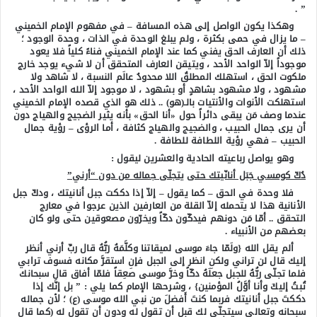
” .
وهكذا يكون الواصل إلى هذه المسافة – في مفهوم الإمام الخميني
– ما يزال في حمى بكثرة ، ولم يبلغ الوحدة في الذات ، وحدة الوجود ؛
ذلك أن العارف الحق يفني كما عند الإمام الخميني فناءً كلياً فلا يعود
موجوداً إلاّ الواحد الأحد ، ويتيقن العارف المتحقق أن لا شيء يوجد خارج
ملكوت الحق ، استهلك المطلقُ اللا محدودُ عالَم النسبة ، لا شاهد ولا
مشهود ، ولا مشهود بشاهدٍ أو بشهود ، لا موجود إلاّ الله الواحد الأحد ،
استهلكت الأنوات والأنتيات بالـ(هو) .. ذلك هو الذي قصده الإمام الخميني
عندما وصف مَن يبقى دائراً حول «أنا الحق» بأنه يثير الضجيج والهياج دون
أن يرى جمال الحبيب ، والضجيج والهياج كثافة ، أما الرؤى – رؤية جمال
الحبيب – فهي رؤية اللطافة للطافة .
وهو يواصل رباعيته الحادية والعشرين ليقول :
دُكّ كومسي جَبَل أنانّيتك حتى
يتجلّى جماله من دون “أرني”
فلا وحدة في الحق – كما يقول – إلاّ إذا دككت جبل أنانيتك ، ودكّ جبل
الأنانية هذا لا يتحمله إلاّ القلة من العارفين الذين عرجوا في معارج
التحقق .. أمّا مَن دونهم فيدكّون دكّاً ويخرّون مصعوقين حتى ولو كان
بعضهم من الأنبياء .
ألم يقل الله {ولَمّا جاءَ موسى لميقاتنا وكلَّمَهُ رَبُّهُ قال ربِّ أرني أنظر
إليك قال لن تراني ولكنِ انظر إلى الجبل فإنِ استقرَّ مكانه فسوف ترابي
فلما تجلّى ربُّهُ للجبل جعلَهُ دكّاً وخرَّ موسى صعِقاً فلمّا أفاق قال سبحانك
تُبتُ إليكَ وأنا أوَّلُ المؤمنين} ، وشرحها الإمام كما يلي : ” بل إنَّك إذا
دككتَ جبل أنانيتك فربما كنتَ أَفضلَ من نبي الله موسى (ع) ؛ لأن جماله
سبحانه وتعالى سيتجلّى لك قبل أن تقول له ودون أن تقول له (كما قال