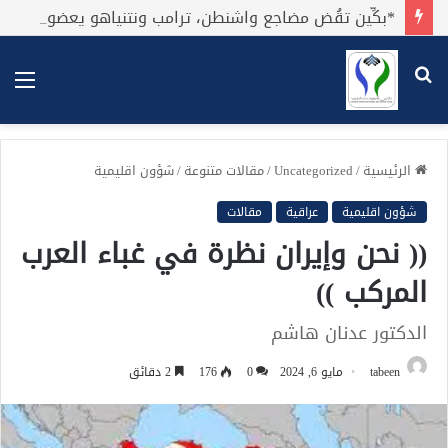
*بكِّين تقُض مضاجع واشنطن، ترامب ونتنياهو يعضون على أصابِعهُم وليس بيدهم حيلَة!.*
بحث
الق
عن
الرئيسية
/
Uncategorized
/
مقالات متنوعة
/
شؤون اقليمية
شؤون اقليمية
عراقية
مقالات
(( نحن وإيران نظرة في غباء العرب
المركب ))
الدكتور عدنان هاشم
tabeen
مايو 6, 2024
0
176
2 دقائق