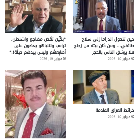
حين تتحول الدراما إلى سلاح
*بكِّين تقُض مضاجع واشنطن،
طائفي… ومن كان بيته من زجاج
ترامب ونتنياهو يعضون على
فلا يرشق الناس بالحجر
أصابِعهُم وليس بيدهم حيلَة!.*
فبراير 19, 2026
فبراير 19, 2026
خرائط العراق القادمة
فبراير 19, 2026