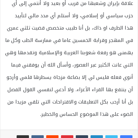
علاقة بإيران وشعبها من قريب أو بعيد ولا أنتمي إلى أي
حزب سياسي أو إسلامي، ولا أستلم أي مدد مالي لتأييد
هذا الطرف او ذاك، بل أنا طبيب متخصص قضيت ثلثي عمري
في المهجر وقرابة الخمسين عاما في ممارسة الطب وكل ما
يهمنى هو رفعة شعوبنا العربية والإسلامية وتقدمها وهي
التي عانت الكثير عبر العصور، وأسأل الله أن يوفقني فيما
أنوي فعله فليس لي إلا بضاعة مزجاة يسطرها قلمي وأرجو
أن ينتفع بها القراء الأعزاء. ولا أدعي لنفسي القول الفصل
بل أنا أرحب بكل التعليقات والاقتراحات التي تلقي مزيدا من
الضوء على هذا الموضوع الحساس والخطير.
لينكدإن
بينتيريست
مشاركة عبر البريد