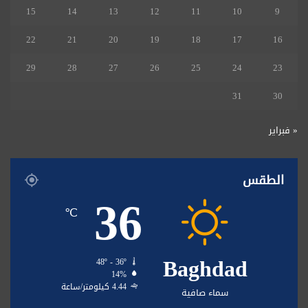
15
14
13
12
11
10
9
22
21
20
19
18
17
16
29
28
27
26
25
24
23
31
30
« فبراير
الطقس
36
℃
Baghdad
48º - 36º
14%
4.44 كيلومتر/ساعة
سماء صافية