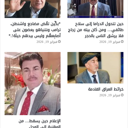
حين تتحول الدراما إلى سلاح
*بكِّين تقُض مضاجع واشنطن،
طائفي… ومن كان بيته من زجاج
ترامب ونتنياهو يعضون على
فلا يرشق الناس بالحجر
أصابِعهُم وليس بيدهم حيلَة!.*
فبراير 19, 2026
فبراير 19, 2026
خرائط العراق القادمة
فبراير 19, 2026
الإعلام حين يسقط… من
المهنية إلى الوحل