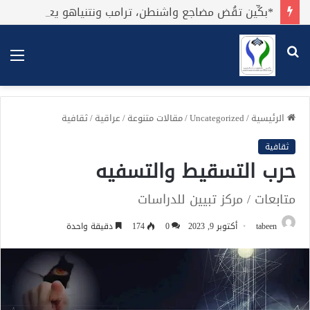
*بكِّين تقُض مضاجع واشنطن، ترامب ونتنياهو يعضون على أصابِعهُم وليس بيدهم حيلَة!.*
بحث
الق
عن
الرئيسية
/
Uncategorized
/
مقالات متنوعة
/
عراقية
/
ثقافية
ثقافية
حرب التسقيط والتسفيه
متابعات / مركز تبيين للدراسات
tabeen
أكتوبر 9, 2023
0
174
دقيقة واحدة