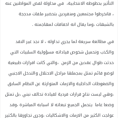
التأثير بحظوظه الانتخابية، في محاولة لفض المواطنين عنه
، فانخرطوا مجتمعين ومنفردين بتحضير ملفات مدججة
بالشبهات ،وما يقال انه اخفاقات لمهاجمته .
في مطالعة سريعة لما يجري تداوله ، لا نجد غير النقد
والكذب وتحميل شخوص قياداته مسؤولية السلبيات التي
حدثت طوال عقدين من الزمن ،والتي كانت افرازات طبيعية
لوضع قائم تمثل بمجملها مراحل الاحتلال والتدخل الاجنبي
والضغوطات الداخلية والازمات المتوارثة عن النظام السابق
،وهي ليست نتاج قرارات فردية لقيادة تحالف نبني ،بل تمثل
وضعا عاما يتحمل الجميع تبعاته لا اسبابه المباشرة ،وقد
عولجت الكثير من الازمات والاشكاليات ،وجرى تجاوزها بالكثير