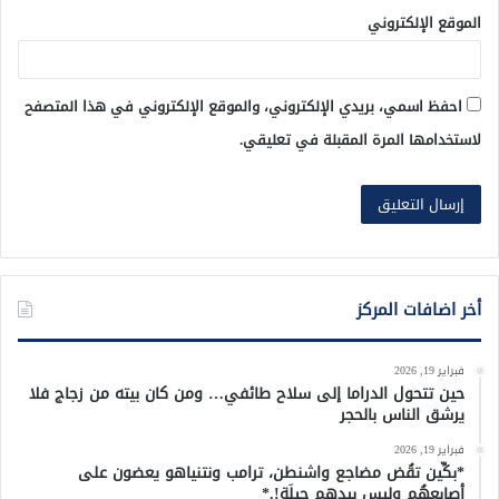
الموقع الإلكتروني
احفظ اسمي، بريدي الإلكتروني، والموقع الإلكتروني في هذا المتصفح
لاستخدامها المرة المقبلة في تعليقي.
أخر اضافات المركز
فبراير 19, 2026
حين تتحول الدراما إلى سلاح طائفي… ومن كان بيته من زجاج فلا
يرشق الناس بالحجر
فبراير 19, 2026
*بكِّين تقُض مضاجع واشنطن، ترامب ونتنياهو يعضون على
أصابِعهُم وليس بيدهم حيلَة!.*