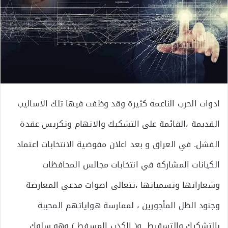
ادوات الحرب الناعمة كثيرة وقد وظفت فيها تلك الاساليب
القديمة ،القائمة على التشكيك والاتهام وتكريس عقدة
الفشل. في العراق و بعد اعلان مفوضية الانتخابات اعتماد
الكيانات المشاركة في انتخابات مجالس المحافظات
وشعاراتها وتسمياتها ،تتعالى اصوات مدعي المعارضة
وجنود الظل المأجورين ، لممارسة هواياتهم المحببة
بالتشكيك والتسقيط و( الكذب المسفط ) وهو سلوك