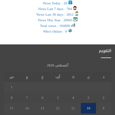
Views Today : 26
Views Last 7 days : 764
Views Last 30 days : 2812
Views This Year : 20945
Total views : 194000
Who's Online : 0
التقويم
أغسطس 2026
د
ن
ث
أرب
خ
ج
س
1
8
7
6
5
4
3
2
15
14
13
12
11
10
9