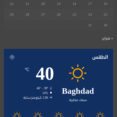
22
21
20
19
18
17
16
29
28
27
26
25
24
23
31
30
« فبراير
الطقس
40
℃
Baghdad
46º - 39º
14%
2.86 كيلومتر/ساعة
سماء صافية