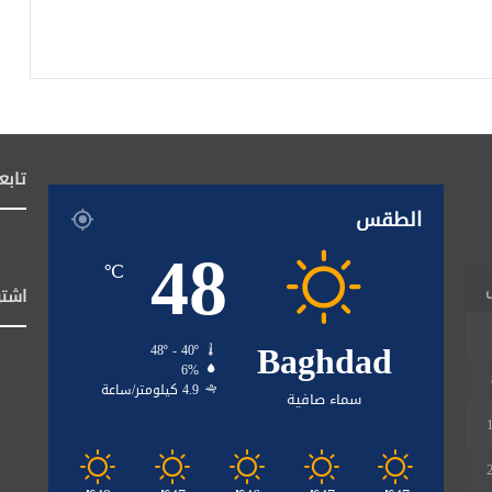
تابع
الطقس
48
℃
اشتر
Baghdad
48º - 40º
6%
4.9 كيلومتر/ساعة
سماء صافية