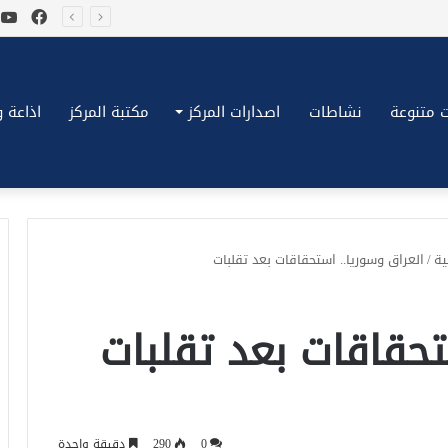
فيسب
ي
*بكِّين تقُض مضاجع واشنطن، ترامب ونتنياهو يعضون على أصابِعهُم وليس بيدهم حيلَة!.*
 متنوعة
نشاطات
اصدارات المركز
مكتبة المركز
اذاعة وتلف
ة
/
العراق وسوريا.. استحقاقات بعد تقلبات
تحقاقات بعد تقلبات
0
290
دقيقة واحدة