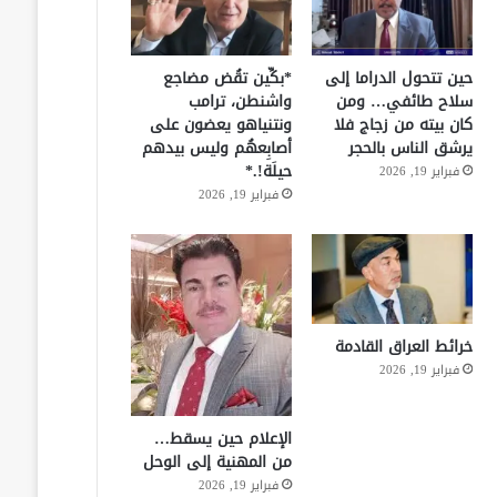
حين تتحول الدراما إلى
*بكِّين تقُض مضاجع
سلاح طائفي… ومن
واشنطن، ترامب
كان بيته من زجاج فلا
ونتنياهو يعضون على
يرشق الناس بالحجر
أصابِعهُم وليس بيدهم
حيلَة!.*
فبراير 19, 2026
فبراير 19, 2026
خرائط العراق القادمة
فبراير 19, 2026
الإعلام حين يسقط…
من المهنية إلى الوحل
فبراير 19, 2026