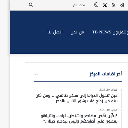
وك
وتيوب
تيلقرام
ملخص
X
الوضع
بحث
الموقع
المظلم
عن
RSS
زيون TB NEWS
من نحن
اتصل بنا
أخر اضافات المركز
فبراير 19, 2026
حين تتحول الدراما إلى سلاح طائفي… ومن كان
بيته من زجاج فلا يرشق الناس بالحجر
فبراير 19, 2026
*بكِّين تقُض مضاجع واشنطن، ترامب ونتنياهو
يعضون على أصابِعهُم وليس بيدهم حيلَة!.*