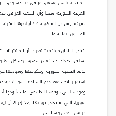
ترحيب سياسي وشعبي عراقي غير مسبوق،إثر زيا
العربية السورية، سيما وأن الشعب العراقي مت
عميقة ليس من السهولة فكّ أواصرها المتينة، ف
المرهون بتقاربهما.
يتبادل البلدان مواقف تشعرك أن المشتركات كثي
لها في بغداد، ولم يُغادر سفيرها رغم كل الظر
تدعم القضية السورية وحكومتها وسيادتها على ا
استقرار للآخر، ومع دعم السيادة السورية ووحد
وعودتها الى موقعها الطبيعي اقليمياً ودولياً،
سوريا، التي لم تغادر عروبتها، بعد إدراك أن ل
عراقي شعبي وسياسي.