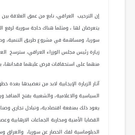
إن الترحيب العراقي، نابع من عمق العلاقة بين 
يتعرضان لها ، ومثلما هناك حاجة سورية لرفع ا
سوريا، ومساهمة في مشروع طريق التنمية، ودخ
زيارة رئيس مجلس الوزراء العراقي، سترسخ الع
منهما على استحقاقات فرض عليهما فقدانها، بعد
آثار الزيارة الإيجابية لابد من تعضيدها بعدة خط
السياسية والاعلامية، والشعبية بفتح المنافذ ور
يعود ذلك بمنفعة اقتصادية، وتبادل تجاري وصن
القضايا الأمنية ومحاربة الجماعات الارهابية وع
الدبلوماسية لفك الحصار عن سوريا، والعراق وسو