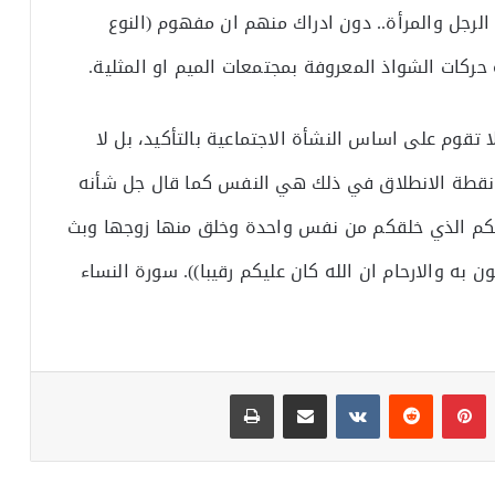
رجل والمرأة.. دون ادراك منهم ان مفهوم (النوع
ركات الشواذ المعروفة بمجتمعات الميم او المثلية.
ا تقوم على اساس النشأة الاجتماعية بالتأكيد، بل لا
 نقطة الانطلاق في ذلك هي النفس كما قال جل شأنه
 ربكم الذي خلقكم من نفس واحدة وخلق منها زوجها وبث
ون به والارحام ان الله كان عليكم رقيبا)). سورة النساء
بينتيريست
مشاركة عبر البريد
طباعة