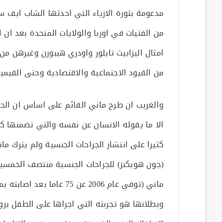
مدعومة بثورة الازياء التي احدثها الشاب ايف 
من الفتيات في اوربا والولايات المتحدة بعد ان
امثال اليزابيث تايلور واودري هيبورن وغيرهن م
من القيود الاجتماعية والاقتصادية وحتى القيمية
والغريب ان طرح ماني القائم على اساس ان ال
الا ما يقوله الانسان عن نفسه والتي تضمنها ك
كثيرا على انتشار الجراحات الجنسية ولم يترك ما
(جون هوبكنز) للجراحات الجنسية منتصف الخمسين
ماني (توفي عام 2006 عن 5
وبطلانها هو تجربته التي اجراها على الطفل بر