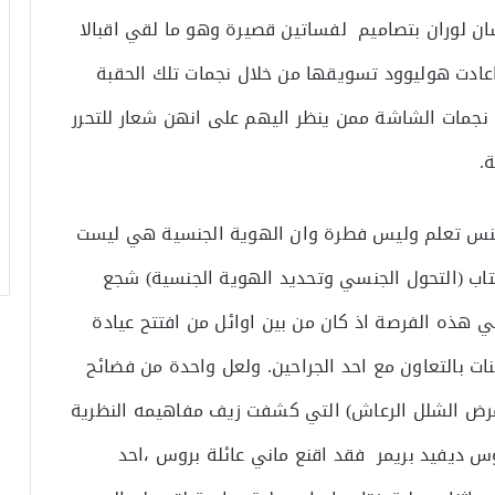
سان لوران بتصاميم لفساتين قصيرة وهو ما لقي اقبالا
 اعادت هوليوود تسويقها من خلال نجمات تلك الحقبة
ن نجمات الشاشة ممن ينظر اليهم على انهن شعار للتحرر
.
جنس تعلم وليس فطرة وان الهوية الجنسية هي ليست
تاب (التحول الجنسي وتحديد الهوية الجنسية) شجع
ني هذه الفرصة اذ كان من بين اوائل من افتتح عيادة
ات بالتعاون مع احد الجراحين. ولعل واحدة من فضائح
7 عاما بعد اصابته بمرض الشلل الرعاش) التي كشفت زيف مفاهيمه النظرية
وس ديفيد بريمر فقد اقنع ماني عائلة بروس ،احد