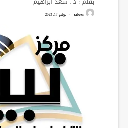
بقلم : د . سعد ابراهيم
tabeen
يوليو 17, 2023