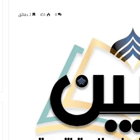
0
451
2 دقائق