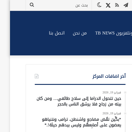
وك
وتيوب
تيلقرام
ملخص
X
الوضع
بحث
الموقع
المظلم
عن
RSS
زيون TB NEWS
من نحن
اتصل بنا
أخر اضافات المركز
فبراير 19, 2026
حين تتحول الدراما إلى سلاح طائفي… ومن كان
بيته من زجاج فلا يرشق الناس بالحجر
فبراير 19, 2026
*بكِّين تقُض مضاجع واشنطن، ترامب ونتنياهو
يعضون على أصابِعهُم وليس بيدهم حيلَة!.*