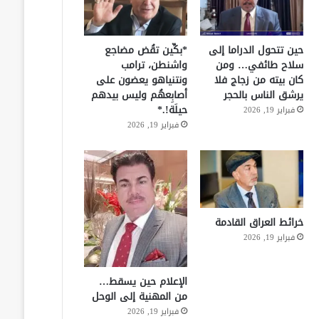
حين تتحول الدراما إلى
*بكِّين تقُض مضاجع
سلاح طائفي… ومن
واشنطن، ترامب
كان بيته من زجاج فلا
ونتنياهو يعضون على
يرشق الناس بالحجر
أصابِعهُم وليس بيدهم
حيلَة!.*
فبراير 19, 2026
فبراير 19, 2026
خرائط العراق القادمة
فبراير 19, 2026
الإعلام حين يسقط…
من المهنية إلى الوحل
فبراير 19, 2026