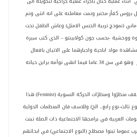
اثناء عملية ختان باجراء عملية جراحية لتحويله الى
ل بروس كفأر مختبر وتمت معاملته على انه انثى وتم
ماني (نموذج تربية الجنس الامثل) وعاش الطفل تحت
وة ووحشية -بحسب جون كولابينتو – الذي كتب سيرة
اهدة مواد اباحية واجبارهما على الاتيان بافعال
جنسية بالقوة غير ان حياة بروس انتهت بالانتحار وهو في سن 38 عاما فيما انهى توأمه براين حياته
في هذه البيئات اللاهثة خلف كل ما هو غريب تلقف منظرّوا ومنظرّات الحركة النسوية (Feminist) هذا
ع ثالث-نوع رابع.. الخ) وللاسف فان المنظمات الدولية
ات العربية في برامجها الاجتماعية ذات الصلة تبنت
رب عموما تبنوا مصطلح (النوع الاجتماعي) في ابحاثهم