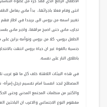
الاطفال الرضع الذي فقد جزءً من عضوه التناسلي 
انثى وقام فعلا باجرائها، بدأ ماني يعامل الطف
تغيير اسمه من بروس الى بريندا في اطار فهم 
تجارب ماني حتى اصبح مراهقا، واجبر ماني بقس
الطفل بروس- كلا من بروس وتوأمه براين على مش
باطلاق النار على نفسه.
المصطلح لنجد انفسنا امام تقسيم (رجل-إمرأة- نو
والكثير من منظمات المجتمع المدني وحتى الحكوم
مفهوم النوع الاجتماعي والاغرب ان الباحثين الع