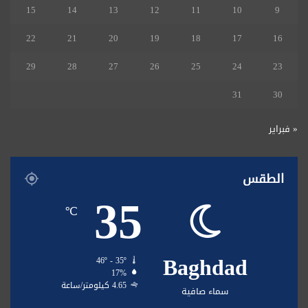
15
14
13
12
11
10
9
22
21
20
19
18
17
16
29
28
27
26
25
24
23
31
30
« فبراير
الطقس
35
℃
Baghdad
46º - 35º
17%
4.65 كيلومتر/ساعة
سماء صافية