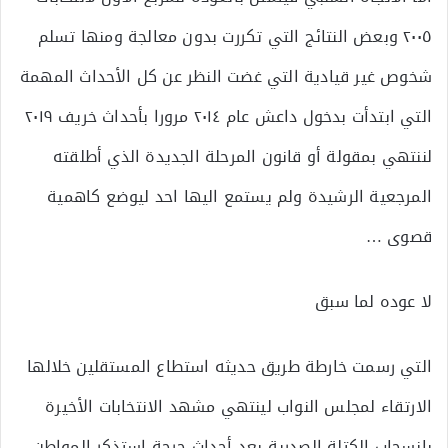
٢٠٠٥ وبعض النتائج التي تكررت بدون معالجة ومنها تسلم
شخوص غير قيادية التي غضت النظر عن كل الأحداث المهمة
التي ابتدأت بدخول داعش عام ٢٠١٤ مرورا بأحداث خريف ٢٠١٩
لننتهي بمقولة أو قانون المرحلة الجديدة الذي أطلقته
المرجعية الرشيدة ولم يستمع اليها احد ليوضع كاهمية
قصوى …
لا عوده لما سبق
التي رسمت خارطة طريق حديثه استطاع المستقلين خلالها
الارتقاء لمجلس النواب لينتهي مشهد الانتخابات الأخيرة
بانسحاب الكتلة الصدرية بعد أحداث حرجة استذكر المواطن