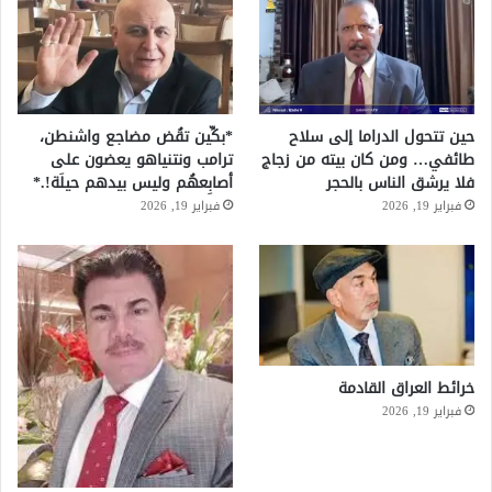
حين تتحول الدراما إلى سلاح
*بكِّين تقُض مضاجع واشنطن،
طائفي… ومن كان بيته من زجاج
ترامب ونتنياهو يعضون على
فلا يرشق الناس بالحجر
أصابِعهُم وليس بيدهم حيلَة!.*
فبراير 19, 2026
فبراير 19, 2026
خرائط العراق القادمة
فبراير 19, 2026