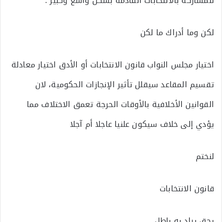
للمشاركة بالانتخابات القادمة بشكل واسع وكبير .
لكن وما أدراك ما لكن
اختيار مجلس النواب قانون الانتخابات أو الأدق اختيار معادلة
تقسيم المقاعد سيقلل تأثير الإنجازات الحكومية، لان
القوانين الأخلافية بالأوقات الحرجة تعمق الاختلاف مما
يؤدي إلى خلاف سيكون علنيا عاجلا أم آجلا
لنختم
قانون الانتخابات
يحق يراد به باطل