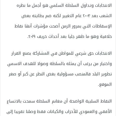
الانتخابات وتداول السلطة السلمي هو أجمل ما نظره
الشعب بعد ٢٠٠٣ عام التغيير لكنه ضم بطايته بعض
الإسقاطات التي بمرور الزمن أضحت مؤشرات أنها نقاط
خلافية وهو ما ظهر جليا بعد أحداث خريف ٢٠١٩.
الانتخابات حق شرعي للمواطن في المشاركة بصنع القرار
واختيار من يرغب أن يمثله بالسلطة وصولا للهدف الاسمي
تطوير البلد فالمنصب مسؤولية بغض النظر عن كبر أو صغر
الموقع.
النقاط السلبية الواضحة أن مغانم السلطة سمحت بالاتساع
الأفقي والعمودي للأحزاب والكيانات فقط وصلنا تقريبا إلى