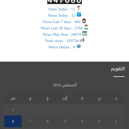
Users Today : 11
Views Today : 12
Views Last 7 days : 666
Views Last 30 days : 2704
Views This Year : 20679
Total views : 193734
Who's Online : 0
التقويم
أغسطس 2026
د
ن
ث
أرب
خ
ج
س
1
8
7
6
5
4
3
2