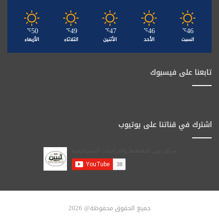
50
49
47
46
46
℃
℃
℃
℃
℃
السبت
الأحد
الأثنين
الثلاثاء
الأربعاء
تابعنا على فيسبوك
اشترك في قناتنا على يوتيوب
جميع الحقوق محفوظة@ 2026