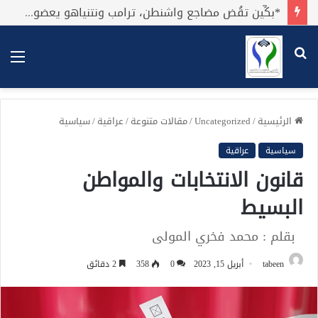
*بكِّين تقُض مضاجع واشنطن، ترامب ونتنياهو يعضون على أصابِعهُم وليس بيدهم حيلَة!.*
بحث
الق
عن
الرئيسية
/
Uncategorized
/
مقالات متنوعة
/
عراقية
/
سياسية
سياسية
عراقية
قانون الانتخابات والمواطن
البسيط
بقلم : محمد فخري المولى
tabeen
أبريل 15, 2023
0
358
2 دقائق