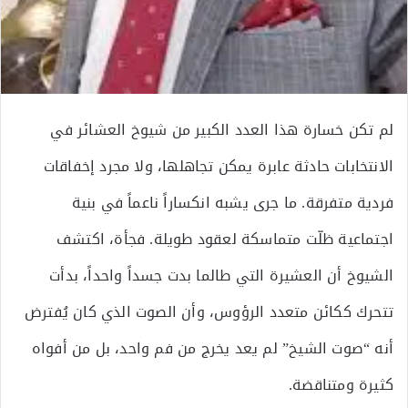
لم تكن خسارة هذا العدد الكبير من شيوخ العشائر في
الانتخابات حادثة عابرة يمكن تجاهلها، ولا مجرد إخفاقات
فردية متفرقة. ما جرى يشبه انكساراً ناعماً في بنية
اجتماعية ظلّت متماسكة لعقود طويلة. فجأة، اكتشف
الشيوخ أن العشيرة التي طالما بدت جسداً واحداً، بدأت
تتحرك ككائن متعدد الرؤوس، وأن الصوت الذي كان يُفترض
أنه “صوت الشيخ” لم يعد يخرج من فم واحد، بل من أفواه
كثيرة ومتناقضة.