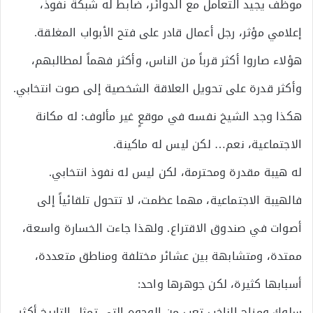
موظف يجيد التعامل مع الدوائر، ضابط له شبكة نفوذ،
إعلامي مؤثر، رجل أعمال قادر على فتح الأبواب المغلقة.
هؤلاء صاروا أكثر قرباً من الناس، وأكثر فهماً لمطالبهم،
وأكثر قدرة على تحويل العلاقة الشخصية إلى صوت انتخابي.
هكذا وجد الشيخ نفسه في موقعٍ غير مألوف: له مكانة
الاجتماعية، نعم… لكن ليس له ماكينة.
له هيبة مقدرة ومحترمة، لكن ليس له نفوذ انتخابي.
فالهيبة الاجتماعية، مهما عظمت، لا تتحول تلقائياً إلى
أصوات في صندوق الاقتراع. ولهذا جاءت الخسارة واسعة،
ممتدة، ومتشابهة بين عشائر مختلفة ومناطق متعددة،
أسبابها كثيرة، لكن جوهرها واحد:
سلوك ومزاج الناخب تعب من الوجوه التي تمثل التاريخ أكثر