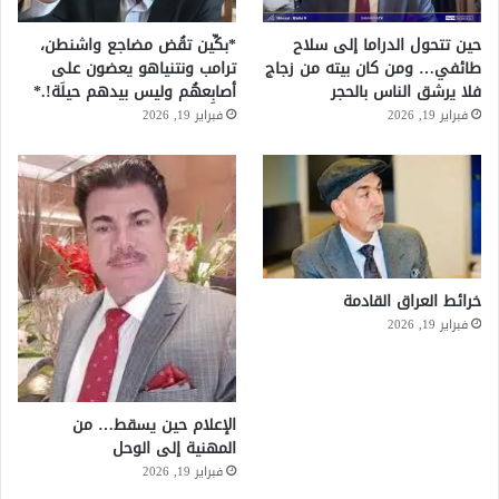
حين تتحول الدراما إلى سلاح
*بكِّين تقُض مضاجع واشنطن،
طائفي… ومن كان بيته من زجاج
ترامب ونتنياهو يعضون على
فلا يرشق الناس بالحجر
أصابِعهُم وليس بيدهم حيلَة!.*
فبراير 19, 2026
فبراير 19, 2026
خرائط العراق القادمة
فبراير 19, 2026
الإعلام حين يسقط… من
المهنية إلى الوحل
فبراير 19, 2026