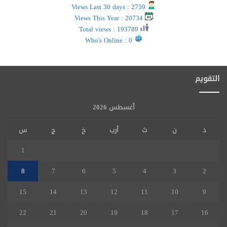
Views Last 30 days : 2759
Views This Year : 20734
Total views : 193789
Who's Online : 0
التقويم
أغسطس 2026
د
ن
ث
أرب
خ
ج
س
1
8
7
6
5
4
3
2
15
14
13
12
11
10
9
22
21
20
19
18
17
16