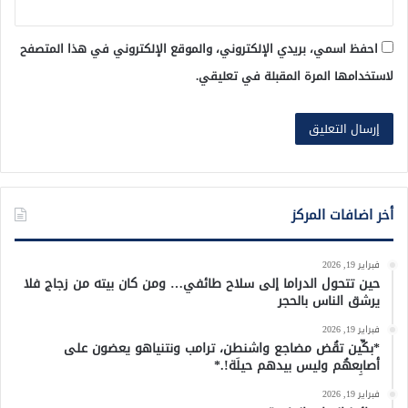
احفظ اسمي، بريدي الإلكتروني، والموقع الإلكتروني في هذا المتصفح
لاستخدامها المرة المقبلة في تعليقي.
أخر اضافات المركز
فبراير 19, 2026
حين تتحول الدراما إلى سلاح طائفي… ومن كان بيته من زجاج فلا
يرشق الناس بالحجر
فبراير 19, 2026
*بكِّين تقُض مضاجع واشنطن، ترامب ونتنياهو يعضون على
أصابِعهُم وليس بيدهم حيلَة!.*
فبراير 19, 2026