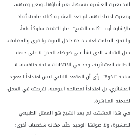
لقد تغيّرت العشيرة نفسها. تغيّر أبناؤها، وتغيّر وعيهم،
وتغيّرت احتياجاتهم. لم تعد العشيرة كتلة صامتة تُقاد
بالإشارة أو بـ “كلمة الشيخ”. صار التشتت سلوكاً عاماً،
والتمرّد الصامت لغة جديدة داخل البيوت والقرى والمضايف.
جيل الشباب، الذي نشأ على ضوضاء المدن لا على خيمة
الطاعة العشائرية، وجد في الانتخابات ساحة منافسة، لا
ساحة “نخوة”. رأى أن المقعد النيابي ليس امتداداً للعمود
العشائري، بل امتداداً لمصالحه اليومية، لفرصته في العمل،
لخدمته المباشرة.
في هذا المشهد، لم يعد الشيخ هو الممثل الطبيعي
للعشيرة، ولا صوتها الوحيد. حلّت مكانه شخصيات أخرى: