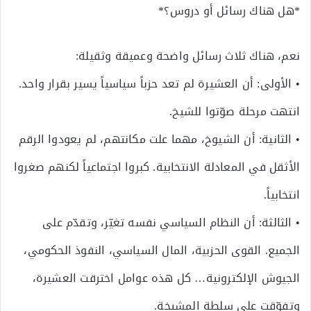
*هل هناك رسائل أو دروس؟*
نعم، هناك ثلاث رسائل واضحة وعميقة وثقيلة:
• الأولى: أن العشيرة لم تعد حزباً سياسياً يسير بقرار واحد.
انتهت مرحلة صوّتوا للشيخ.
• الثانية: أن الشيوخ، مهما علت مكانتهم، لم يعودوا الرقم
الأثقل في المعادلة الانتخابية. كبروا اجتماعياً لكنهم صغروا
انتخابياً.
• الثالثة: أن النظام السياسي نفسه تغيّر، وتقدّم على
الجميع. القوى الحزبية، المال السياسي، النفوذ الحكومي،
الجيوش الإلكترونية… كل هذه عوامل اخترقت العشيرة،
وتفوّقت على سلطة المشيخة.