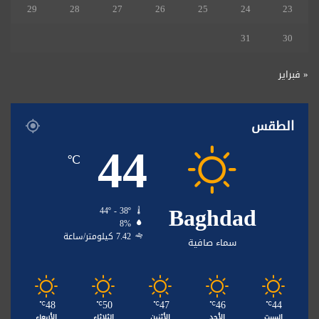
29
28
27
26
25
24
23
31
30
« فبراير
الطقس
44
℃
Baghdad
44º - 38º
8%
7.42 كيلومتر/ساعة
سماء صافية
48
50
47
46
44
℃
℃
℃
℃
℃
السبت
الأحد
الأثنين
الثلاثاء
الأربعاء