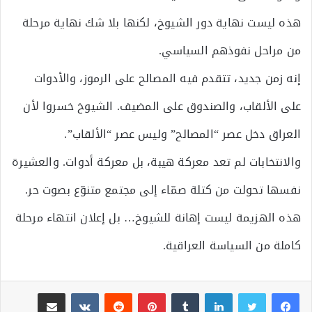
هذه ليست نهاية دور الشيوخ، لكنها بلا شك نهاية مرحلة
من مراحل نفوذهم السياسي.
إنه زمن جديد، تتقدم فيه المصالح على الرموز، والأدوات
على الألقاب، والصندوق على المضيف. الشيوخ خسروا لأن
العراق دخل عصر “المصالح” وليس عصر “الألقاب”.
والانتخابات لم تعد معركة هيبة، بل معركة أدوات. والعشيرة
نفسها تحولت من كتلة صمّاء إلى مجتمع متنوّع بصوت حر.
هذه الهزيمة ليست إهانة للشيوخ… بل إعلان انتهاء مرحلة
كاملة من السياسة العراقية.
لينكدإن
بينتيريست
مشاركة عبر البريد