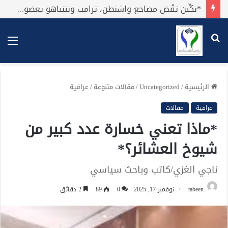
*بكِّين تقُض مضاجع واشنطن، ترامب ونتنياهو يعضون على أصابِعهُم وليس بيدهم حيلَة!.*
بحث
الق
عن
الرئيسية
/
Uncategorized
/
مقالات متنوعة
/
عراقية
عراقية
مقالات
*ماذا تعني خسارة عدد كبير من
شيوخ العشائر؟*
ناجي الغزي/كاتب وباحث سياسي
tabeen
نوفمبر 17, 2025
0
89
2 دقائق