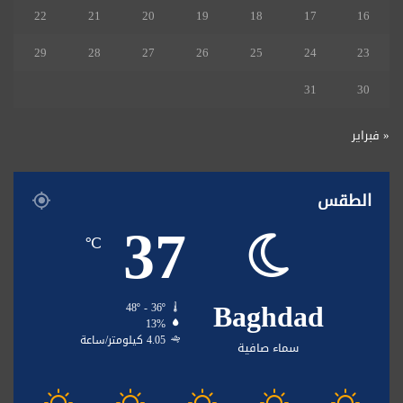
22
21
20
19
18
17
16
29
28
27
26
25
24
23
31
30
« فبراير
الطقس
37
℃
Baghdad
48º - 36º
13%
4.05 كيلومتر/ساعة
سماء صافية