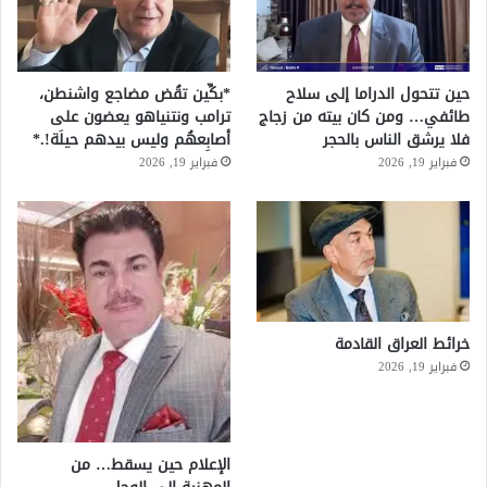
حين تتحول الدراما إلى سلاح
*بكِّين تقُض مضاجع واشنطن،
طائفي… ومن كان بيته من زجاج
ترامب ونتنياهو يعضون على
فلا يرشق الناس بالحجر
أصابِعهُم وليس بيدهم حيلَة!.*
فبراير 19, 2026
فبراير 19, 2026
خرائط العراق القادمة
فبراير 19, 2026
الإعلام حين يسقط… من