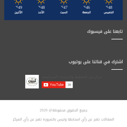
49
48
47
46
48
℃
℃
℃
℃
℃
الخميس
الجمعة
السبت
الأحد
الأثنين
تابعنا على فيسبوك
اشترك في قناتنا على يوتيوب
جميع الحقوق محفوظة@ 2026
المقالات تعبر عن رأي اصحابها وليس بالضرورة تعبر عن رأي المركز