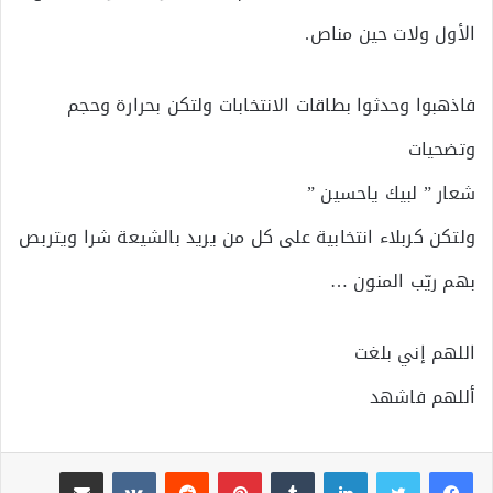
الأول ولات حين مناص.
فاذهبوا وحدثوا بطاقات الانتخابات ولتكن بحرارة وحجم
وتضحيات
شعار ” لبيك ياحسين ”
ولتكن كربلاء انتخابية على كل من يريد بالشيعة شرا ويتربص
بهم ريّب المنون …
اللهم إني بلغت
أللهم فاشهد
لينكدإن
بينتيريست
مشاركة عبر البريد