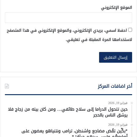
الموقع الإلكتروني
احفظ اسمي، بريدي الإلكتروني، والموقع الإلكتروني في هذا المتصفح
لاستخدامها المرة المقبلة في تعليقي.
أخر اضافات المركز
فبراير 19, 2026
حين تتحول الدراما إلى سلاح طائفي… ومن كان بيته من زجاج فلا
يرشق الناس بالحجر
فبراير 19, 2026
*بكِّين تقُض مضاجع واشنطن، ترامب ونتنياهو يعضون على
أصابِعهُم وليس بيدهم حيلَة!.*