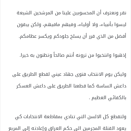
نقر ونعترف أن المحسوبين علينا من المرشحين الشيعة
ليسوا بأنبياء، ولا أولياء، وفيهم مافيهم، ولكن يبقون
أفضل من الذي قرر أن يسلخ جلودكم ويكسر عظامكم.
إذهبوا وانتخبوا من ترونه أنتم صالحاً وتظنون به خيرا.
وليكن يوم الانتخاب فتوى جهاد عيني لقطع الطريق على
داعش الساسة كما قطعنا الطريق على داعش العسكر
بالكفائي العظيم .
ولتقطع كل الالسن التي تنادي بمقاطعة الانتخابات كي
يعود القتلة المجرمين الى حكم العراق وإعادته إلى المربع