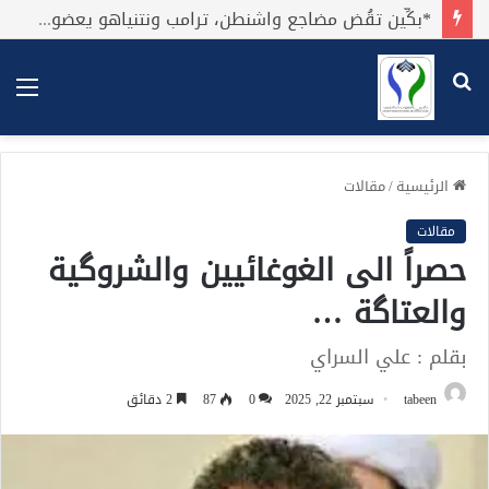
*بكِّين تقُض مضاجع واشنطن، ترامب ونتنياهو يعضون على أصابِعهُم وليس بيدهم حيلَة!.*
بحث
الق
عن
الرئيسية
/
مقالات
مقالات
حصراً الى الغوغائيين والشروگية
والعتاگة …
بقلم : علي السراي
tabeen
سبتمبر 22, 2025
0
87
2 دقائق