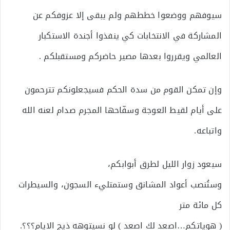
سيوفهم ووضعوا خططهم ولم يبقى إلا عزوفكم عن
المشاركة في الانتخابات كي ينفذوا أجندة الاستكبار
العالمي ويقرروا بعدها مصير حاضركم ومستقبلكم .
وإن تمكن القوم من سدة الحكم فسيجعلونكم تترحمون
على أيام لقيط العوجة وسفّاحها المجرم صدام لعنه الله
واتباعه.
سيعود زوار الليل لطرق أبوابكم،
وستُنصب أعواد المشانق وستمتليء السجون، والسيطرات
كل مائة متر
( هوياتكم…اصعد لك اصعد ) لو نسيتوهه ذيج الايام؟؟؟.