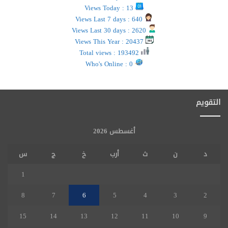
Views Today : 13
Views Last 7 days : 640
Views Last 30 days : 2620
Views This Year : 20437
Total views : 193492
Who's Online : 0
التقويم
أغسطس 2026
د
ن
ث
أرب
خ
ج
س
1
8
7
6
5
4
3
2
15
14
13
12
11
10
9