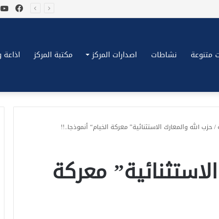
فيسب
ي
*بكِّين تقُض مضاجع واشنطن، ترامب ونتنياهو يعضون على أصابِعهُم وليس بيدهم حيلَة!.*
 متنوعة
نشاطات
اصدارات المركز
مكتبة المركز
اذاعة وتلف
/
حزب الله والمعارك الاستثنائية” معركة الخيام“ أنموذجا..!!
الاستثنائية” معركة