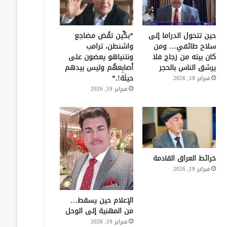
حين تتحول الدراما إلى
*بكِّين تقُض مضاجع
سلاح طائفي… ومن
واشنطن، ترامب
كان بيته من زجاج فلا
ونتنياهو يعضون على
يرشق الناس بالحجر
أصابِعهُم وليس بيدهم
حيلَة!.*
فبراير 19, 2026
فبراير 19, 2026
خرائط العراق القادمة
فبراير 19, 2026
الإعلام حين يسقط…
من المهنية إلى الوحل
فبراير 19, 2026