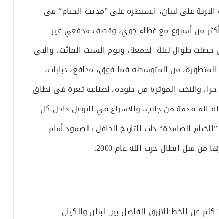
البرية على لبنان، السيطرة على ”مدينة الخيام“ في
ذ أكثر من أسبوع مع غطاء جوي، وقصف مدفعي غير
حصلت طوال ليلة الجمعة، ويوم السبت الفائت، والتي
المتطورة، من المتوسطة فما فوق، مدافع، دبابات،
جرا، والنخب المؤثرة من جنوده، لصناعة ثغرة في نطاق
له المتقدمة من جانب، والاسراع في التوغل داخل كل
”الخيام الصامدة“ ذات التاريخ الحافل بالصمود أمام
من قبل ابطال حزب الله عام 2000.
تمثل مدينة الخيام اللبنانية، التي تبعد مايقارب 5 كلم عن الخط الازرق الفاصل بين لبنان والكيان