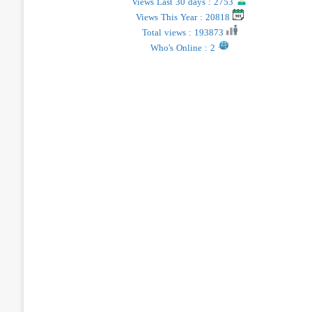
Views Last 30 days : 2753
Views This Year : 20818
Total views : 193873
Who's Online : 2