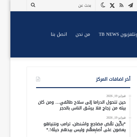
وك
وتيوب
تيلقرام
ملخص
X
الوضع
بحث
الموقع
المظلم
عن
RSS
زيون TB NEWS
من نحن
اتصل بنا
أخر اضافات المركز
فبراير 19, 2026
حين تتحول الدراما إلى سلاح طائفي… ومن كان
بيته من زجاج فلا يرشق الناس بالحجر
فبراير 19, 2026
*بكِّين تقُض مضاجع واشنطن، ترامب ونتنياهو
يعضون على أصابِعهُم وليس بيدهم حيلَة!.*