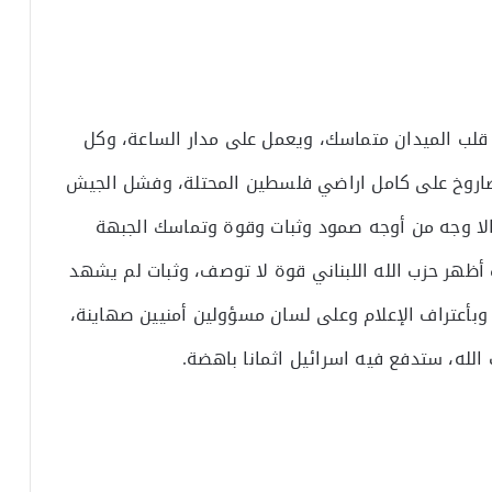
 قلب الميدان متماسك، ويعمل على مدار الساعة، وكل
خرج بعضاً من أثقاله، وآخرها اليوم ”340“ صاروخ على كامل اراضي فلسطين المحتلة، وفشل الجيش
 الا وجه من أوجه صمود وثبات وقوة وتماسك الجبهة
 أظهر حزب الله اللبناني قوة لا توصف، وثبات لم يشهد
 وبأعتراف الإعلام وعلى لسان مسؤولين أمنيين صهاينة،
لله، ستدفع فيه اسرائيل اثمانا باهضة.