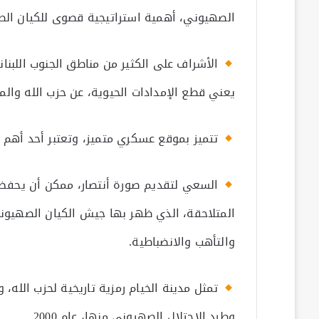
الصهيوني، أهمية استراتيجية قصوى للكيان الص
الأشراف على الكثير من مناطق الجنوب اللبن
يعني قطع الإمدادات الحيوية، عن حزب الله والمقا
تتميز بموقع عسكري متميز، وتعتبر أحد أهم بو
السعي لتقديم صورة أنتصار، ممكن أن يحفظ ما
المتلاحقة، الذي ظهر بها جيش الكيان الصهيوني
والتأهب والانضباطية.
تمثل مدينة الخيام رمزية تاريخية لحزب الله، 
وطرد الاحتلال الصهيوني منها، عام 2000.