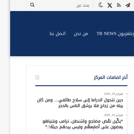
وك
وتيوب
تيلقرام
ملخص
X
الوضع
بحث
الموقع
المظلم
عن
RSS
زيون TB NEWS
من نحن
اتصل بنا
أخر اضافات المركز
فبراير 19, 2026
حين تتحول الدراما إلى سلاح طائفي… ومن كان
بيته من زجاج فلا يرشق الناس بالحجر
فبراير 19, 2026
*بكِّين تقُض مضاجع واشنطن، ترامب ونتنياهو
يعضون على أصابِعهُم وليس بيدهم حيلَة!.*