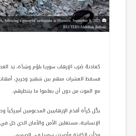
ch, following a powerful earthquake in Morocco, September 9, 2023.
REUTERS/Abdelhak Balhaki
كعادتهُ ضَرَب الإرهاب سوريا بلؤم وشِدَّة، يَد ال
فسقط العشرات منهم بين شهيدٍ وجريح، أمهات وأب
مع الموت من دون أن يعلموا ما ينتظرهم،
بكُل جُرأَة أقدَمَ الإرهابيين المدعومين أميركياً و
الإنسانية، مستغلين الأمن والأمان الذي حَل في 
وحَلَّت الكارثة وأصيبَت سوريا في الصميم،