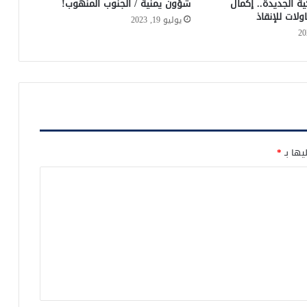
كية الجديدة.. إكمال
شؤون يمنية / الجنوب المنهوب!
لات للإنقاذ
يوليو 19, 2023
يها بـ
*