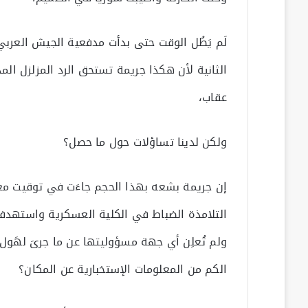
لَم يَطُل الوقت حتى بدأت مدفعية الجيش العر
الثانية لأن هكذا جريمة تستحق الرد المزلزل المد
عقاب،
ولكن لدينا تساؤلات حول ما حصل؟
إن جريمة بشعه بهذا الحجم جاءَت في توقيت مع
التلامذة الضباط في الكلية العسكرية واستهدف
ولم تُعلِن أي جهة مسؤوليتها عن ما جرىَ لهَول 
الكم من المعلومات الإستخبارية عن المكان؟