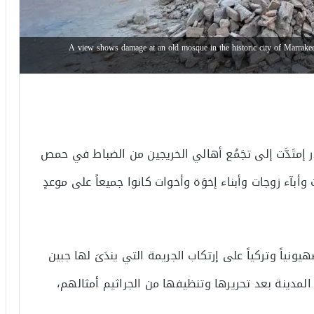
A view shows damage at an old mosque in the historic city of Marrake
غدر إمتَدَّت إلى تجَمُع أهالي الخريجين من الضباط في حمص
آء زوجات وأبناء إخوَة وأخوات كانوا جميعاً على موعدٍ
صهيونياً وتركياً على إرتكاب الجريمة التي يندَىَ لها جبين
المدينة بعد تحريرها وتنظيفها من الجراثيم أمثالهم،