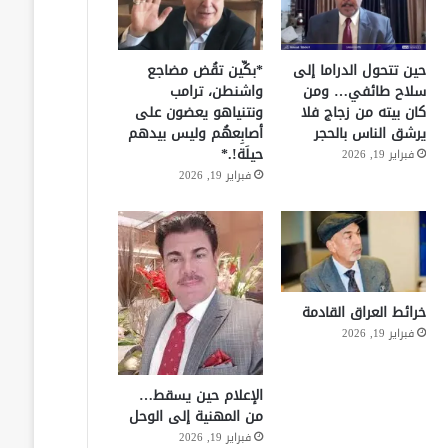
حين تتحول الدراما إلى
*بكِّين تقُض مضاجع
سلاح طائفي… ومن
واشنطن، ترامب
كان بيته من زجاج فلا
ونتنياهو يعضون على
يرشق الناس بالحجر
أصابِعهُم وليس بيدهم
حيلَة!.*
فبراير 19, 2026
فبراير 19, 2026
خرائط العراق القادمة
فبراير 19, 2026
الإعلام حين يسقط…
من المهنية إلى الوحل
فبراير 19, 2026