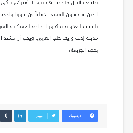
بطبيعة الحال ما حصل هو بتوجيه أميركي تركي
الذين سيحملون المشعل دفاعاً عن سوريا واحدة م
بالنسبة للعدو يجب يُحَفِز القيادة العسكرية ا
مدينة إدلب وريف حلب الغربي، ويجب أن تشتد ا
بحجم الجريمة،
لينكدإن
فيسبوك
تويتر