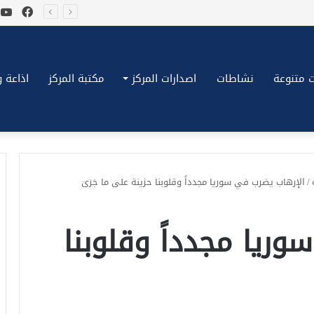
فيسب
ي
*بكِّين تقُض مضاجع واشنطن، ترامب ونتنياهو يعضون على أصابِعهُم وليس بيدهم حيلَة!.*
 متنوعة
نشاطات
اصدارات المركز
مكتبة المركز
اذاعة وتلف
/
الإرهاب يضرب في سوريا مجدداً وقلوبنا حزينة على ما جَرَىَ
ريا مجدداً وقلوبنا