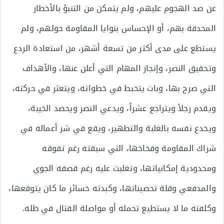
عن صد الهجوم عليهم، ولم يتمكن من التنبؤ بالأخطار
المحدقة بهم، أو الإحساس بنوايا المقاومة حولهم، ولم
يستطع على مدى أكثر من تسعة أشهر، من استعادة الردع
وتحقيق النصر، وإنجاز المهام التي أعلن عنها، والأهداف
التي صرح بها، وبات يتخبط في خطواته، ويتعثر في حركته،
ويقدم رجلاً ويتراجع عشراً، ويدعي النصر ويحصد الخيبة،
ويخدع نفسه بالغلبة والتطهير، ويقع في شر أعماله في
شراك المقاومة وفخاخها، التي سبقته رغم تفوقه
ومحدودية إمكانياتها، وتغلبت عليه رغم قصفه الجوي
والمدفعي وقلة تحصيناتها، وكبدته خسائر ما كان يتوقعها،
وكلفته ما لا يستطيع تحمله أو مواصلة القتال في ظله.