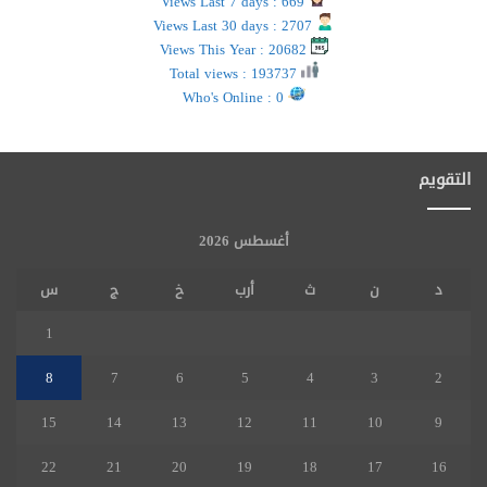
Views Last 7 days : 669
Views Last 30 days : 2707
Views This Year : 20682
Total views : 193737
Who's Online : 0
التقويم
أغسطس 2026
د
ن
ث
أرب
خ
ج
س
1
8
7
6
5
4
3
2
15
14
13
12
11
10
9
22
21
20
19
18
17
16