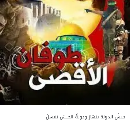
جيشُ الدولة ينهارُ ودولةُ الجيش تفشلُ