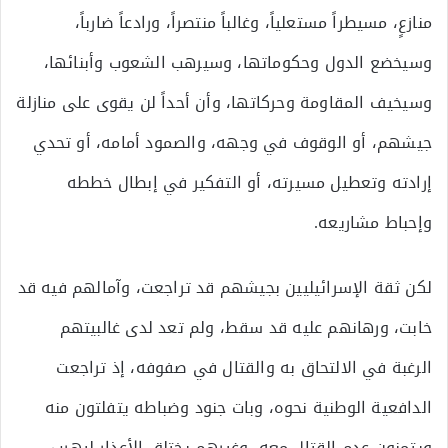
منازعٍ، مسيطراً مستعلياً، وغالباً منتصراً، ورادعاً ضارباً،
وسيخضع الدول وحكوماتها، وسيرهب الشعوب وأبنائها،
وسيخيف المقاومة وحركاتها، وأن أحداً لن يقوى على منازلة
جيشهم، أو الوقوف في وجهه، والصمود أمامه، أو تحدي
إرادته وتعطيل مسيرته، أو التفكير في إبطال خططه
وإحباط مشاريعه.
لكن ثقة الإسرائيليين بجيشهم قد تراجعت، وآمالهم فيه قد
خابت، ورهانهم عليه قد سقط، ولم تعد لدى غالبيتهم
الرغبة في الالتحاق به والقتال في صفوفه، إذ تراجعت
الدافعية الوطنية نحوه، وبات جنود وضباطه يتفلتون منه
ويتمنون عدم القتال معه، وغيرهم يختلق الأعذار ليهرب،