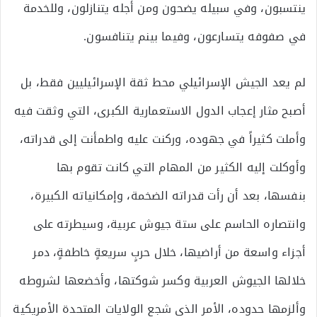
ينتسبون، وفي سبيله يضحون ومن أجله يتنازلون، وللخدمة
في صفوفه يتسارعون، وفيما بينم يتنافسون.
لم يعد الجيش الإسرائيلي محط ثقة الإسرائيليين فقط، بل
أصبح مثار إعجاب الدول الاستعمارية الكبرى، التي وثقت فيه
وأملت كثيراً في جهوده، وركنت عليه واطمأنت إلى قدراته،
وأوكلت إليه الكثير من المهام التي كانت تقوم بها
بنفسها، بعد أن رأت قدراته الضخمة، وإمكانياته الكبيرة،
وانتصاره الحاسم على ستة جيوش عربية، وسيطرته على
أجزاء واسعة من أراضيها، خلال حربٍ سريعةٍ خاطفةٍ، دمر
خلالها الجيوش العربية وكسر شوكتها، وأخضعها لشروطه
وألزمها حدوده، الأمر الذي شجع الولايات المتحدة الأمريكية