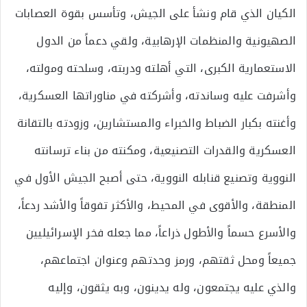
الكيان الذي قام ونشأ على الجيش، وتأسس بقوة العصابات
الصهيونية والمنظمات الإرهابية، ولقي دعماً من الدول
الاستعمارية الكبرى، التي أهلته ودربته، وسلحته ومولته،
وأشرفت عليه وساندته، وأشركته في مناوراتها العسكرية،
وأغنته بكبار الضباط والخبراء والمستشارين، وزودته بالتقانة
العسكرية والقدرات التصنيعية، ومكنته من بناء ترسانته
النووية وتصنيع قنابله النووية، حتى أصبح الجيش الأول في
المنطقة، والأقوى في المحيط، والأكثر تفوقاً والأشد ردعاً،
والأسرع حسماً والأطول ذراعاً، مما جعله فخر الإسرائيليين
جميعاً ومحل ثقتهم، ورمز وحدتهم وعنوان اجتماعهم،
والذي عليه يجتمعون، وله يدينون، وبه يثقون، وإليه