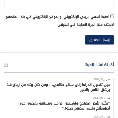
احفظ اسمي، بريدي الإلكتروني، والموقع الإلكتروني في هذا المتصفح
لاستخدامها المرة المقبلة في تعليقي.
أخر اضافات المركز
فبراير 19, 2026
حين تتحول الدراما إلى سلاح طائفي… ومن كان بيته من زجاج فلا
يرشق الناس بالحجر
فبراير 19, 2026
*بكِّين تقُض مضاجع واشنطن، ترامب ونتنياهو يعضون على
أصابِعهُم وليس بيدهم حيلَة!.*
فبراير 19, 2026