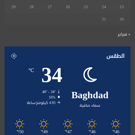
29
28
27
26
25
24
23
31
30
« فبراير
الطقس
34
℃
Baghdad
46º - 34º
16%
4.93 كيلومتر/ساعة
سماء صافية
50
49
47
46
46
℃
℃
℃
℃
℃