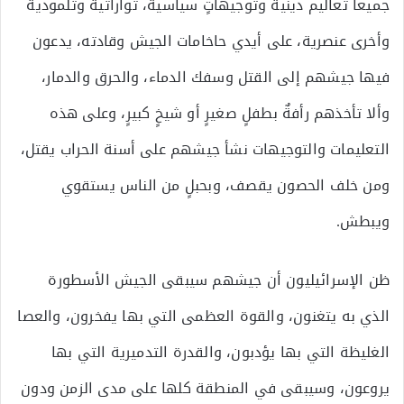
جميعاً تعاليم دينية وتوجيهاتٍ سياسية، تواراتية وتلمودية
وأخرى عنصرية، على أيدي حاخامات الجيش وقادته، يدعون
فيها جيشهم إلى القتل وسفك الدماء، والحرق والدمار،
وألا تأخذهم رأفةٌ بطفلٍ صغيرٍ أو شيخٍ كبيرٍ، وعلى هذه
التعليمات والتوجيهات نشأ جيشهم على أسنة الحراب يقتل،
ومن خلف الحصون يقصف، وبحبلٍ من الناس يستقوي
ويبطش.
ظن الإسرائيليون أن جيشهم سيبقى الجيش الأسطورة
الذي به يتغنون، والقوة العظمى التي بها يفخرون، والعصا
الغليظة التي بها يؤدبون، والقدرة التدميرية التي بها
يروعون، وسيبقى في المنطقة كلها على مدى الزمن ودون