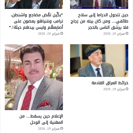
حين تتحول الدراما إلى سلاح
*بكِّين تقُض مضاجع واشنطن،
طائفي… ومن كان بيته من زجاج
ترامب ونتنياهو يعضون على
فلا يرشق الناس بالحجر
أصابِعهُم وليس بيدهم حيلَة!.*
فبراير 19, 2026
فبراير 19, 2026
خرائط العراق القادمة
فبراير 19, 2026
الإعلام حين يسقط… من
المهنية إلى الوحل
فبراير 19, 2026