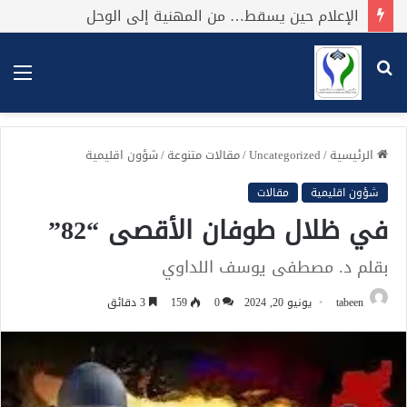
الإعلام حين يسقط… من المهنية إلى الوحل
بحث
الق
عن
الرئيسية
/
Uncategorized
/
مقالات متنوعة
/
شؤون اقليمية
شؤون اقليمية
مقالات
في ظلال طوفان الأقصى “82”
بقلم د. مصطفى يوسف اللداوي
tabeen
يونيو 20, 2024
0
159
3 دقائق