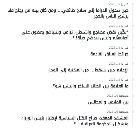
فبراير 19, 2026
حين تتحول الدراما إلى سلاح طائفي… ومن كان بيته من زجاج فلا
يرشق الناس بالحجر
فبراير 19, 2026
*بكِّين تقُض مضاجع واشنطن، ترامب ونتنياهو يعضون على
أصابِعهُم وليس بيدهم حيلَة!.*
فبراير 19, 2026
خرائط العراق القادمة
فبراير 19, 2026
الإعلام حين يسقط… من المهنية إلى الوحل
فبراير 19, 2026
ما العلاقة بين الطائر الساخر والبشير شو؟
ديسمبر 20, 2025
بين الملاعب والمجالس
ديسمبر 20, 2025
المشهد المعقد، صراع الكتل السياسية لإختيار رئيس الوزراء
وتشكيل الحكومة العراقية ..!!