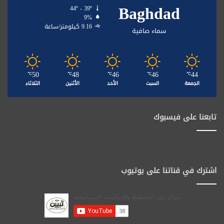
Baghdad
44º - 39º
9%
9.16 كيلومتر/ساعة
سماء صافية
50
48
46
46
44
℃
℃
℃
℃
℃
الجمعة
السبت
الأحد
الأثنين
الثلاثاء
تابعنا على فيسبوك
اشترك في قناتنا على يوتيوب