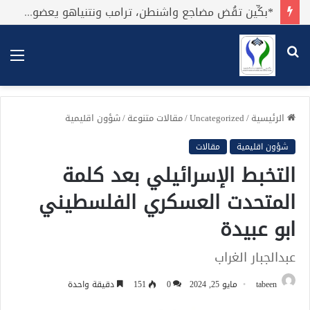
*بكِّين تقُض مضاجع واشنطن، ترامب ونتنياهو يعضون على أصابِعهُم وليس بيدهم حيلَة!.*
بحث
الق
عن
الرئيسية
/
Uncategorized
/
مقالات متنوعة
/
شؤون اقليمية
شؤون اقليمية
مقالات
التخبط الإسرائيلي بعد كلمة
المتحدت العسكري الفلسطيني
ابو عبيدة
عبدالجبار الغراب
tabeen
مايو 25, 2024
0
151
دقيقة واحدة