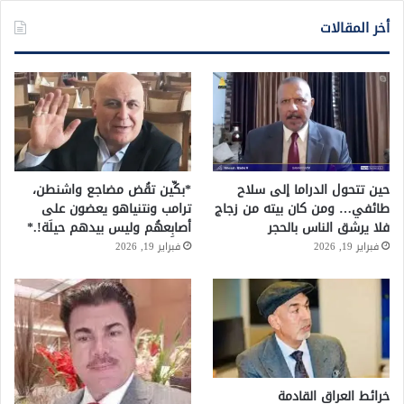
أخر المقالات
حين تتحول الدراما إلى سلاح
*بكِّين تقُض مضاجع واشنطن،
طائفي… ومن كان بيته من زجاج
ترامب ونتنياهو يعضون على
فلا يرشق الناس بالحجر
أصابِعهُم وليس بيدهم حيلَة!.*
فبراير 19, 2026
فبراير 19, 2026
خرائط العراق القادمة