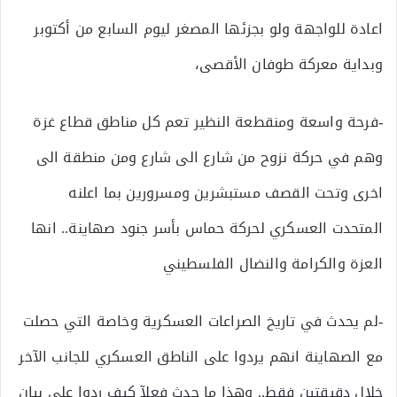
اعادة للواجهة ولو بجزئها المصغر ليوم السابع من أكتوبر
وبداية معركة طوفان الأقصى،
-فرحة واسعة ومنقطعة النظير تعم كل مناطق قطاع غزة
وهم في حركة نزوح من شارع الى شارع ومن منطقة الى
اخرى وتحت القصف مستبشرين ومسرورين بما اعلنه
المتحدت العسكري لحركة حماس بأسر جنود صهاينة.. انها
العزة والكرامة والنضال الفلسطيني
-لم يحدث في تاريخ الصراعات العسكرية وخاصة التي حصلت
مع الصهاينة انهم يردوا على الناطق العسكري للجانب الآخر
خلال دقيقتين فقط.. وهذا ما حدث فعلآ كيف ردوا على بيان