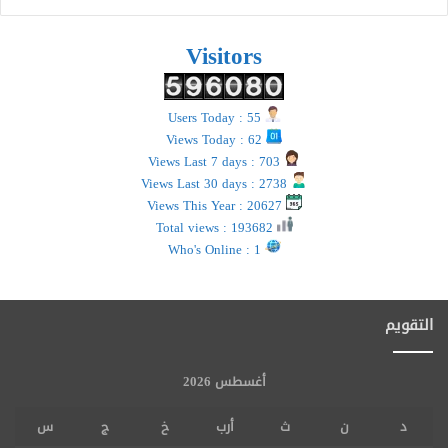
Visitors
Users Today : 55
Views Today : 62
Views Last 7 days : 703
Views Last 30 days : 2738
Views This Year : 20627
Total views : 193682
Who's Online : 1
التقويم
أغسطس 2026
د
ن
ث
أرب
خ
ج
س