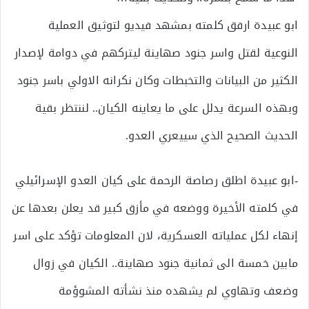
ابو عبيدة ارفق كلمته بمشهد فيديو لتوثيق العملية
النوعية لقتل واسر جنود صهاينة ليتركهم في دوامة لإصدار
الكثير من البيانات والتخبطات وكان نكرانه الاولي باسر جنود
وبهذه السرعة يدلل على ما يعاينه الكيان.. لننتظر بقية
الحديث الصحيح الذي سييعري العدو.
-ابو عبيدة اطلق رصاصة الرحمة على كيان العدو الإسرائيلي
في كلمته الأخيرة ووضعه في مأزق كبير قد يعلن بعدها عن
إنهاء لكل عملياته العسكرية، لان المعلومات تؤكد على اسر
مابين خمسة الى ثمانية جنود صهاينة.. الكيان في زوال
وضعف وتهاوي لم يشهده منذ نشأته المشوؤمة