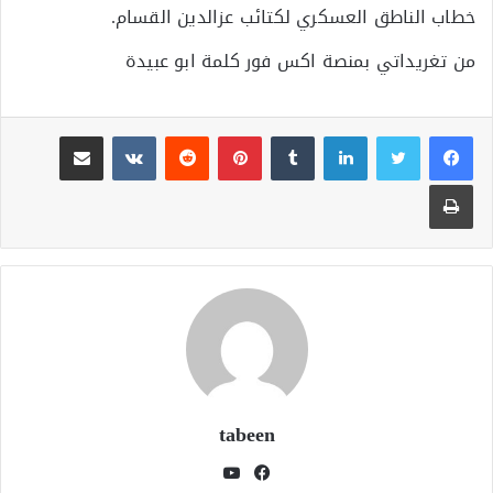
خطاب الناطق العسكري لكتائب عزالدين القسام.
من تغريداتي بمنصة اكس فور كلمة ابو عبيدة
لينكدإن
بينتيريست
مشاركة عبر البريد
طباعة
tabeen
فيسبوك
يوتيوب