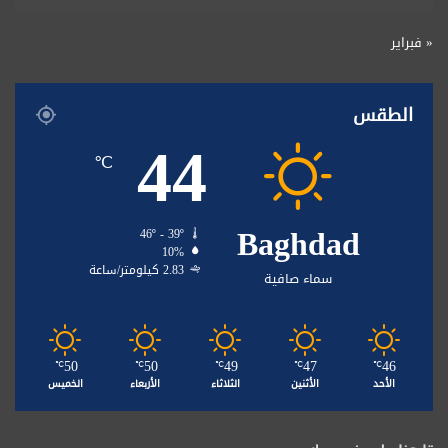
« فبراير
الطقس
44
℃
Baghdad
46º - 39º
10%
2.83 كيلومتر/ساعة
سماء صافية
50
50
49
47
46
℃
℃
℃
℃
℃
الأحد
الأثنين
الثلاثاء
الأربعاء
الخميس