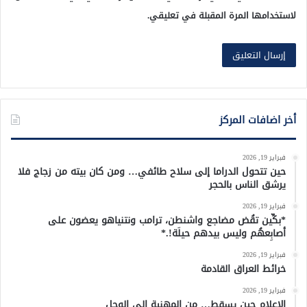
لاستخدامها المرة المقبلة في تعليقي.
أخر اضافات المركز
فبراير 19, 2026
حين تتحول الدراما إلى سلاح طائفي… ومن كان بيته من زجاج فلا
يرشق الناس بالحجر
فبراير 19, 2026
*بكِّين تقُض مضاجع واشنطن، ترامب ونتنياهو يعضون على
أصابِعهُم وليس بيدهم حيلَة!.*
فبراير 19, 2026
خرائط العراق القادمة
فبراير 19, 2026
الإعلام حين يسقط… من المهنية إلى الوحل