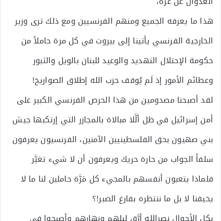
العدوان عن غزَّة،
هذا ما يعرفه الجميع ومنهم الفرنسيين ومع ذلك ترى وزير
الخارجية الفرنسي يأتينا إلى بيروت في كل مرة حاملاً من
حكومة الإحتلال التهديد والوعيد للبنان بالويل والثبور
وعظائم الأمور إذ لَم يُوقف حزب الله إطلاق الصواريخ!
لقد أصبحنا مصدومين من هذا الحرص الفرنسي الكبير على
أمن إسرائيل في ظل ألَّلا مبالاة بالمجازر التي إرتكبها جيش
بني صهيون بحق الفلسطينيين الآمنين، الفرنسيون يعرفون
سلفاً الجواب من حارة حريك ويعرفون أن لا شيء تغيَّر
فلماذا يتعبون أنفسهم بالمجيء كل مَرَّة حاملين لنا ما لا
يخيفنا لا بل ما ننتظره بفارغ الصبر!؟
بكل الأحوال نصرالله أرَّق ليلهم ونهارهم وأصبحوا في