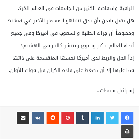
الراقية وانتفاضة الكثير من الجامعات في العالم الحُر؟،
هل يقبل بايدن بأن يدق نتنياهو المسمار الأخير في نعشه؟
وخصوصاً أن حِراك الطلبة والشعوب في أميركا وفي جميع
أنحاء العالم يكبر ويقوىَ وينتشر كالنار في الهشيم؟
إذاً الحل والربط لدى أميركا نفسها المنقسمة على ذاتها
فما عليها إلا أن تضغط على قادة الكيان قبل فوات الأوان،
إسرائيل سقطت،،
لينكدإن
بينتيريست
مشاركة عبر البريد
طباعة