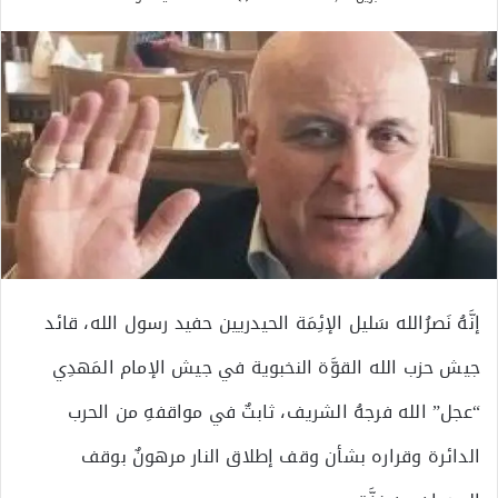
إنَّهُ نَصرُالله سَليل الإئِمَة الحيدريين حفيد رسول الله، قائد
جيش حزب الله القوَّة النخبوية في جيش الإمام المَهدِي
“عجل” الله فرجهُ الشريف، ثابتٌ في مواقفهِ من الحرب
الدائرة وقراره بشأن وقف إطلاق النار مرهونٌ بوقف