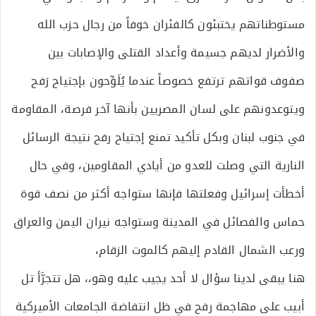
مستوطناتهم يختبئون كالفئران خوفاً من رجال حزب الله
والأضرار لديهم جسيمة وأعداد القتلى والإصابات بين
صفوف قواتهم ترتفع خصوصاً عندما يُلَوِّحون بإجتياح رَفح
ويتوعدونهم على لسان المصريين بأنها آخر فرصة، المقاومة
في جنوب لبنان وبكل تأكيد تمنع إجتياح رفح نتيجة الرسائل
النارية التي وصلت للعدو من أيادي المقاومين، وفي حال
أخطأت إسرائيل وفعلتها فإنها ستواجه أكثر من نصف قوة
حماس والفصائل في المدينة وستواجه نيران اليمن والعراق
ورعب الشمال القادم إليهم كالموت الزقام،
هنا يبقى لدينا سؤال لا أحد يجيب عليه وهو،، هل تتجرَّأ تل
أبيب على مهاجمة رفح في ظل انتفاضة الجامعات الأميركية