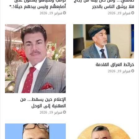
طائفي… ومن كان بيته من زجاج
ترامب ونتنياهو يعضون على
فلا يرشق الناس بالحجر
أصابِعهُم وليس بيدهم حيلَة!.*
فبراير 19, 2026
فبراير 19, 2026
خرائط العراق القادمة
فبراير 19, 2026
الإعلام حين يسقط… من
المهنية إلى الوحل
فبراير 19, 2026