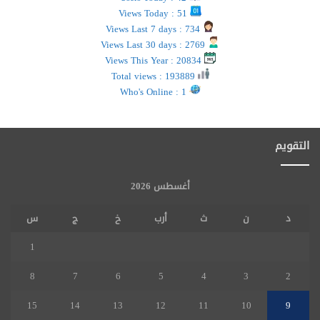
Views Today : 51
Views Last 7 days : 734
Views Last 30 days : 2769
Views This Year : 20834
Total views : 193889
Who's Online : 1
التقويم
أغسطس 2026
د
ن
ث
أرب
خ
ج
س
1
8
7
6
5
4
3
2
15
14
13
12
11
10
9