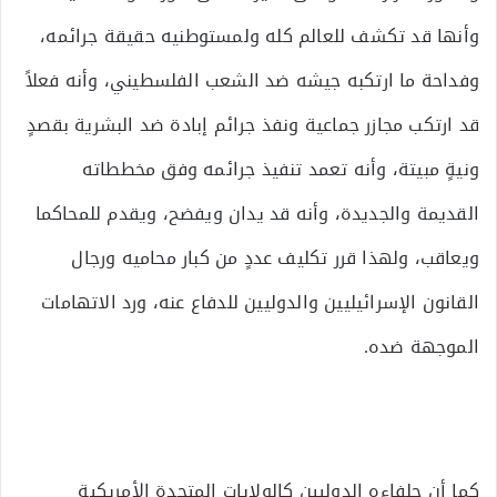
وأنها قد تكشف للعالم كله ولمستوطنيه حقيقة جرائمه،
وفداحة ما ارتكبه جيشه ضد الشعب الفلسطيني، وأنه فعلاً
قد ارتكب مجازر جماعية ونفذ جرائم إبادة ضد البشرية بقصدٍ
ونيةٍ مبيتة، وأنه تعمد تنفيذ جرائمه وفق مخططاته
القديمة والجديدة، وأنه قد يدان ويفضح، ويقدم للمحاكما
ويعاقب، ولهذا قرر تكليف عددٍ من كبار محاميه ورجال
القانون الإسرائيليين والدوليين للدفاع عنه، ورد الاتهامات
الموجهة ضده.
كما أن حلفاءه الدوليين كالولايات المتحدة الأمريكية