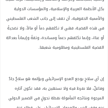
بكل الأنظمة العربية والإسلامية، والمؤسسات الدولية
والأممية الحقوقية، أن تقف إلى جانب الشعب الفلسطيني
في هذه القضية، فهي لا تكلفهم دماً أو مالاً، ولا تضحيةً
أو عناءً، وإنما تكلفهم دعماً ومساندة، وثقةً وإيماناً بعدالة
القضية الفلسطينية ومظلومية شعبها.
إن أي سلاحٍ يوجع العدو الإسرائيلي ويؤلمه هو سلاحٌ جادٌ
وفاعلٌ، فلا نفرط فيه ولا نستهين به، فقد تكون آثاره
المرجوة ونتائجه المأمولة نقطة تحولٍ في الضمير الدولي
نحو وقف الحرب والعدوان الإسرائيلي على قطاع غزة،