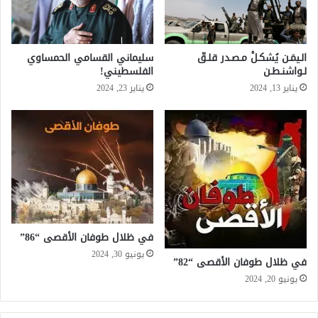
الـيمَـن يُشكـلْ مـصـدر قلـقّ
سليماني القسامي الحمساوي
لـواشنـطـن
الفلسطيني!
يناير 13, 2024
يناير 23, 2024
في ظلال طوفان الأقصى “86”
يونيو 30, 2024
في ظلال طوفان الأقصى “82”
يونيو 20, 2024