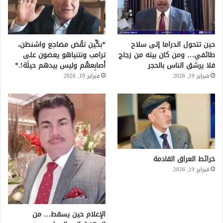
حين تتحول الدراما إلى سلاح
*بكِّين تقُض مضاجع واشنطن،
طائفي… ومن كان بيته من زجاج
ترامب ونتنياهو يعضون على
فلا يرشق الناس بالحجر
أصابِعهُم وليس بيدهم حيلَة!.*
فبراير 19, 2026
فبراير 19, 2026
خرائط العراق القادمة
فبراير 19, 2026
الإعلام حين يسقط… من