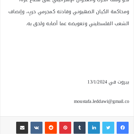
ومحاكمة الكيان الصهيوني وقادته كمجرمي حربٍ، وإنصاف
الشعب الفلسطيني وتعويضه عما أصابه ولحق به.
بيروت في 13/1/2024
moustafa.leddawi@gmail.co
لينكدإن
بينتيريست
مشاركة عبر البريد