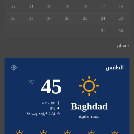
22
21
20
19
18
17
16
29
28
27
26
25
24
23
31
30
« فبراير
الطقس
45
℃
Baghdad
46º - 39º
9%
2.84 كيلومتر/ساعة
سماء صافية