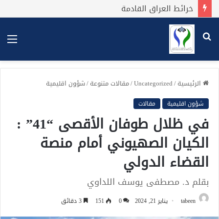
خرائط العراق القادمة
بحث
الق
عن
الرئيسية
/
Uncategorized
/
مقالات متنوعة
/
شؤون اقليمية
شؤون اقليمية
مقالات
في ظلال طوفان الأقصى “41” :
الكيان الصهيوني أمام منصة
القضاء الدولي
بقلم د. مصطفى يوسف اللداوي
tabeen
يناير 21, 2024
0
151
3 دقائق