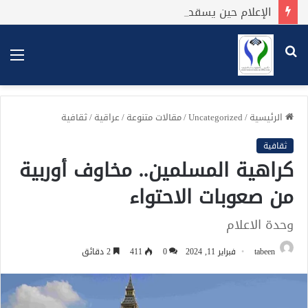
الإعلام حين يسقط… من المهنية إلى الوحل
بحث
الق
عن
الرئيسية
/
Uncategorized
/
مقالات متنوعة
/
عراقية
/
ثقافية
ثقافية
كراهية المسلمين.. مخاوف أوربية
من صعوبات الاحتواء
وحدة الاعلام
tabeen
فبراير 11, 2024
0
411
2 دقائق