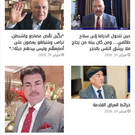
حين تتحول الدراما إلى سلاح
*بكِّين تقُض مضاجع واشنطن،
طائفي… ومن كان بيته من زجاج
ترامب ونتنياهو يعضون على
فلا يرشق الناس بالحجر
أصابِعهُم وليس بيدهم حيلَة!.*
فبراير 19, 2026
فبراير 19, 2026
خرائط العراق القادمة
فبراير 19, 2026