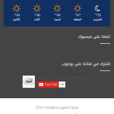
49
46
46
47
39
℃
℃
℃
℃
℃
الخميس
الجمعة
السبت
الأحد
الأثنين
تابعنا على فيسبوك
اشترك في قناتنا على يوتيوب
جميع الحقوق محفوظة@ 2026