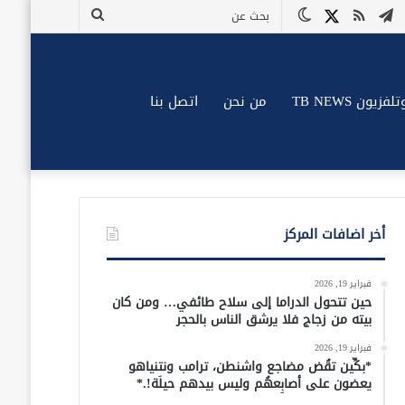
وك
وتيوب
تيلقرام
ملخص
X
الوضع
بحث
الموقع
المظلم
عن
RSS
زيون TB NEWS
من نحن
اتصل بنا
أخر اضافات المركز
فبراير 19, 2026
حين تتحول الدراما إلى سلاح طائفي… ومن كان
بيته من زجاج فلا يرشق الناس بالحجر
فبراير 19, 2026
*بكِّين تقُض مضاجع واشنطن، ترامب ونتنياهو
يعضون على أصابِعهُم وليس بيدهم حيلَة!.*