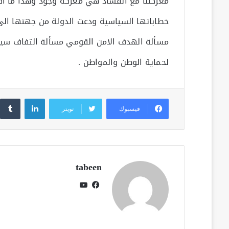
معركتنا مع الفساد هي معركة وجود وهذا ما اكد
خطاباتها السياسية ودعت الدولة من جهتها ال
مسألة الهدف الامن القومي مسألة التفاف سيا
لحماية الوطن والمواطن .
لينكدإن
فيسبوك
تويتر
tabeen
فيسبوك
يوتيوب