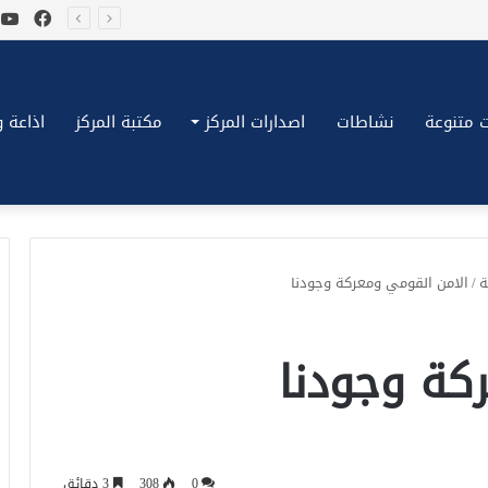
فيسب
ي
*بكِّين تقُض مضاجع واشنطن، ترامب ونتنياهو يعضون على أصابِعهُم وليس بيدهم حيلَة!.*
 متنوعة
نشاطات
اصدارات المركز
مكتبة المركز
اذاعة وتلف
ة
/
الامن القومي ومعركة وجودنا
كة وجودنا
0
308
3 دقائق