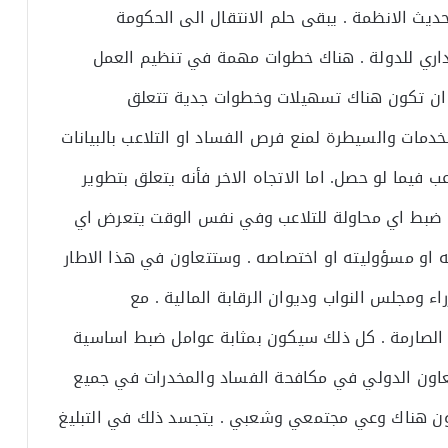
يث الانظمة . يبقى حلم الانتقال الى الحكومة
لاداري للدولة . هناك خطوات مهمة في تنظيم العمل
ابد ان تكون هناك تسهيلات وخطوات جدية تتعلق
خدمات والسيطرة لمنع فرص الفساد او التلاعب بالبيانات
فيما لو حصل. اما الاتجاه الاخر فأنه يتعلق بتطوير
من ضبط اي محاولة للتلاعب وفي نفس الوقت يتعرض اي
 او مسؤوليته او اختصاصه . وستتعاون في هذا الاطار
ء ومجلس النواب وديوان الرقابة المالية . مع
 الصارمة . كل ذلك سيكون بمثابة عوامل ضبط اساسية
تعاون الدولي في مكافحة الفساد والمخدرات في جميع
كون هناك وعي مجتمعي وشعبي . يتجسد ذلك في التبليغ