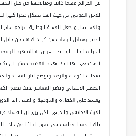
عن الجرائم مهما كانت ومتابعتها من قبل الاجهزة
للامن القومي من حيث انها تشكل هدرا كبيرا للط
والاستثمار وتجعل العملة الوطنية تتراجع امام الع
افضل وسائل الوقاية من كل ذلك هو من خلال ال
انحراف او اختراق قد تتعرض له الاجهزة الرسمي
المجتمعي لها اولا وهذه القضية ممكن ان يكون 
بعملية التوعية والرصد ويوضح اثار الفساد وال
الضمير الانساني وتغير المعايير بحيث يصبح الكس
يعتمد على الكفاءة والموهبة والعلم . اما الدور
الارث الاخلاقي والديني الذي يرى ان الفساد في
تلك القيم العظيمة في عقول ابنائنا من خلال ال