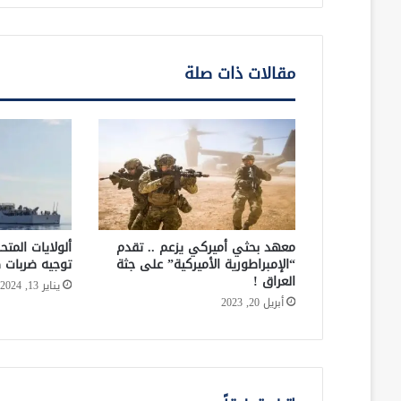
مقالات ذات صلة
معهد بحثي أميركي يزعم .. تقدم
ألولايات المتح
“الإمبراطورية الأميركية” على جثة
توجيه ضربات ص
العراق !
يناير 13, 2024
أبريل 20, 2023