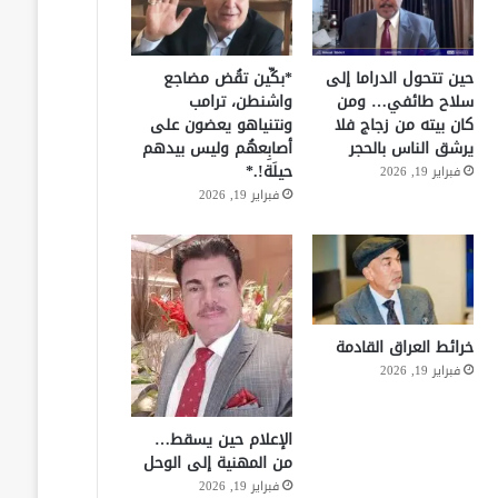
حين تتحول الدراما إلى
*بكِّين تقُض مضاجع
سلاح طائفي… ومن
واشنطن، ترامب
كان بيته من زجاج فلا
ونتنياهو يعضون على
يرشق الناس بالحجر
أصابِعهُم وليس بيدهم
حيلَة!.*
فبراير 19, 2026
فبراير 19, 2026
خرائط العراق القادمة
فبراير 19, 2026
الإعلام حين يسقط…
من المهنية إلى الوحل
فبراير 19, 2026