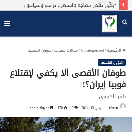
*بكِّين تقُض مضاجع واشنطن، ترامب ونتنياهو يعضون على أصابِعهُم وليس بيدهم حيلَة!.*
بحث
الق
عن
الرئيسية
/
Uncategorized
/
مقالات متنوعة
/
شؤون اقليمية
شؤون اقليمية
طوفان الأقصى ألا يكفي لإقتلاع
فوبيا إيران؟!
باقر الجبوري
tabeen
يناير 13, 2024
0
170
دقيقة واحدة