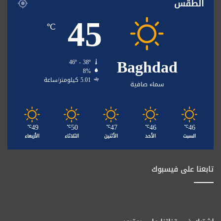
الطقس
45
℃
Baghdad
46º - 38º
8%
5.01 كيلومتر/ساعة
سماء صافية
49
50
47
46
46
℃
℃
℃
℃
℃
السبت
الأحد
الأثنين
الثلاثاء
الأربعاء
تابعنا على فيسبوك