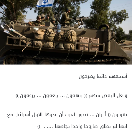
أسمعهم دائما يصرخون
ولعل البعض منهم (( ينهقون … ينعقون … يزعقون ))
يقولون (( أيران … تصور للعرب أن عدوها الاول أسرائيل مع
انها لم تطلق صاروخا واحدا تجاهها …… ))