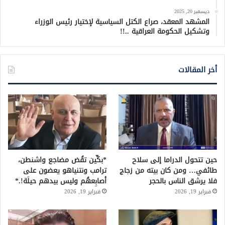
ديسمبر 20, 2025
المشهد المعقد، صراع الكتل السياسية لإختيار رئيس الوزراء
وتشكيل الحكومة العراقية ..!!
أخر المقالات
حين تتحول الدراما إلى سلاح
*بكِّين تقُض مضاجع واشنطن،
طائفي… ومن كان بيته من زجاج
ترامب ونتنياهو يعضون على
فلا يرشق الناس بالحجر
أصابِعهُم وليس بيدهم حيلَة!.*
فبراير 19, 2026
فبراير 19, 2026