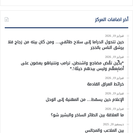
أخر اضافات المركز
فبراير 19, 2026
حين تتحول الدراما إلى سلاح طائفي… ومن كان بيته من زجاج فلا
يرشق الناس بالحجر
فبراير 19, 2026
*بكِّين تقُض مضاجع واشنطن، ترامب ونتنياهو يعضون على
أصابِعهُم وليس بيدهم حيلَة!.*
فبراير 19, 2026
خرائط العراق القادمة
فبراير 19, 2026
الإعلام حين يسقط… من المهنية إلى الوحل
فبراير 19, 2026
ما العلاقة بين الطائر الساخر والبشير شو؟
ديسمبر 20, 2025
بين الملاعب والمجالس