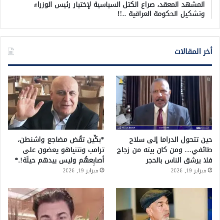
المشهد المعقد، صراع الكتل السياسية لإختيار رئيس الوزراء
وتشكيل الحكومة العراقية ..!!
أخر المقالات
حين تتحول الدراما إلى سلاح
*بكِّين تقُض مضاجع واشنطن،
طائفي… ومن كان بيته من زجاج
ترامب ونتنياهو يعضون على
فلا يرشق الناس بالحجر
أصابِعهُم وليس بيدهم حيلَة!.*
فبراير 19, 2026
فبراير 19, 2026