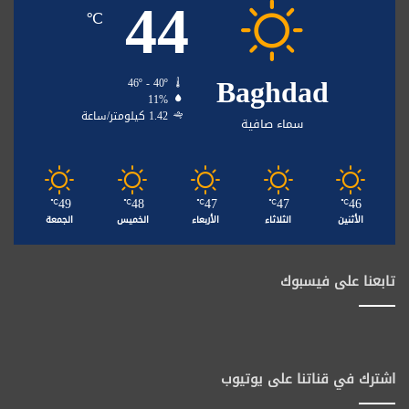
44
℃
Baghdad
46º - 40º
11%
1.42 كيلومتر/ساعة
سماء صافية
49
48
47
47
46
℃
℃
℃
℃
℃
الأثنين
الثلاثاء
الأربعاء
الخميس
الجمعة
تابعنا على فيسبوك
اشترك في قناتنا على يوتيوب