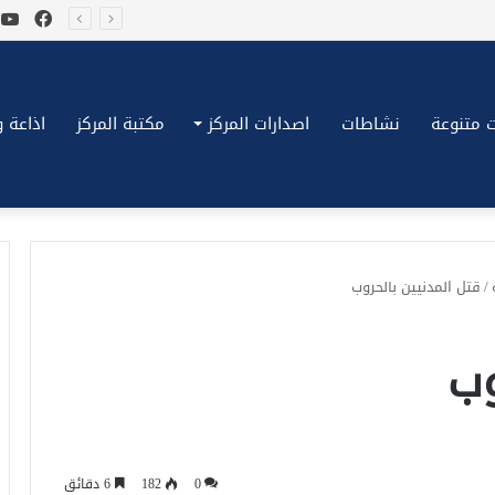
فيسب
ي
*بكِّين تقُض مضاجع واشنطن، ترامب ونتنياهو يعضون على أصابِعهُم وليس بيدهم حيلَة!.*
 متنوعة
نشاطات
اصدارات المركز
مكتبة المركز
اذاعة وتلف
/
قتل المدنيين بالحروب
وب
0
182
6 دقائق