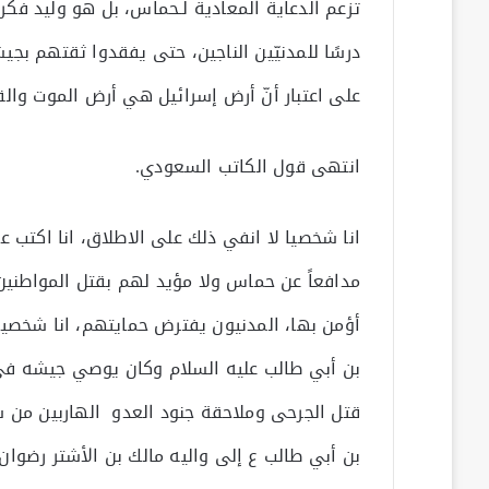
تزعم الدعاية المعادية لـحماس، بل هو وليد فكرة 
درسًا للمدنيّين الناجين، حتى يفقدوا ثقتهم بجيش
على اعتبار أنّ أرض إسرائيل هي أرض الموت وال
انتهى قول الكاتب السعودي.
انا شخصيا لا انفي ذلك على الاطلاق، انا اكتب ع
مدافعاً عن حماس ولا مؤيد لهم بقتل المواطنين ا
أؤمن بها، المدنيون يفترض حمايتهم، انا شخصيا
بن أبي طالب عليه السلام وكان يوصي جيشه في
قتل الجرحى وملاحقة جنود العدو الهاربين من س
بن أبي طالب ع إلى واليه مالك بن الأشتر رضوان