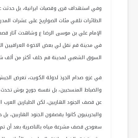
وفي استهداف قرى وقصبات ايرانية، بل حدثت ع
الإمام علي بن موسى الرضا ع وشاهدت آثار قصف
في مدينة قم نقل لي بعض الاخوة العراقيين ال
السوق الشعبي لمدينة قم خلف أكثر من ألف ش
في غزو صدام الجرذ لدولة الكويت، تعرض الجي
والضباط المنسحبين، بل نفسه جورج بوش تحدث 
عن قصف الجنود الهاربين، لكن الطيارين العرب ال
والبحرينيون كانوا يقصفون الجنود الهاربين، ب
سعودي قصف مشرعة مياه بالناصرية بعد أن تم ق