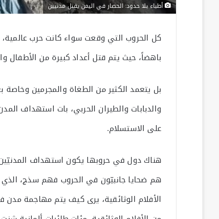
أطباء بلا حدود: الحصار في اليمن يقتل مدنيين
كل الحروب التي وقعت سواء كانت حرب عالمية، أو 
باهضاً، حيث يتم قتل أعداد كبيرة من الأطفال وا
بل يتعمد الكثير من الطغاة والمجرمين وخاصة ب
والدبابات والطيران الحربي، بات استهداف الم
على الاستسلام.
هناك دول في حروبها يكون استهداف المدنيّين
هم ضحايا جانبيّون في الحروب فهم سذج، الذي ي
الأفلام الوثائقية، يرى كيف يتم مهاجمة مدن ف
من الأفلام الوثائقية، مئات طائرات ألمانية شن