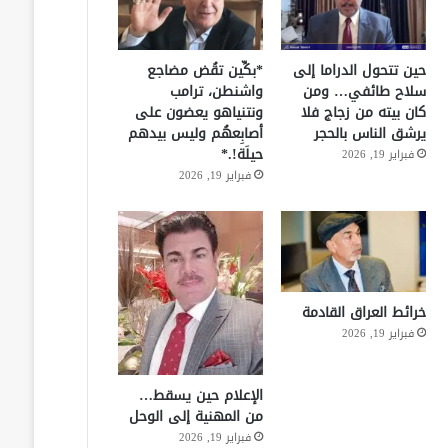
حين تتحول الدراما إلى
*بكِّين تقُض مضاجع
سلاح طائفي… ومن
واشنطن، ترامب
كان بيته من زجاج فلا
ونتنياهو يعضون على
يرشق الناس بالحجر
أصابِعهُم وليس بيدهم
حيلَة!.*
فبراير 19, 2026
فبراير 19, 2026
خرائط العراق القادمة
فبراير 19, 2026
الإعلام حين يسقط…
من المهنية إلى الوحل
فبراير 19, 2026