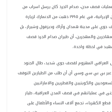
مليات قصف مدن، صدام الجرذ كان يرسل اسراب من
الطائرات تلقي مئات الصواريخ على عشرات المدن الإيرانية، في عام ١٩٩٥ ذهبت من الدنمارك لزيارة
 جوي على مدينة همدان وآراك وديزفول وشيراز، بل
مهاجرين والمهجرين، أن طيران صدام الجرذ قصف
هيد في لحظة واحدة.
ش العراقي المهزوم لقصف جوي شديد، طال الجنود
عبر بي بي سي وسي أن أن طلب من الطيارين التوقف
سعوديين والكويتيين والقطريين والاماراتيين
ل حتى في عملياتهم في قصف المدن العراقية، طيار
طع الكهرباء، تجمع آلاف النساء والأطفال على