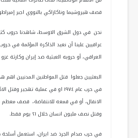
قصف هيروشيما وناكازاكي بالنووي اجبر إمبراطو
نحن في دول الشرق الاوسط، شاهدنا حروب كثير
عراقيين علينا أن نعيد الذاكرة المؤلمة في حروب
العراقي، أو حروبه العبثية ضد إيران وكارثة غزو 
البعثيين جعلوا قتل المواطنين المدنيين اهم ه
في حرب عام ١٩٧٤ او في عملية تهجير 
الانفال، أو في قمعه للانتفاضة، قصف معظم مح
وقتل نصف مليون انسان خلال ٢١ يوم فقط.
في حرب صدام الجرذ ضد ايران، استعمل أسلحة كي