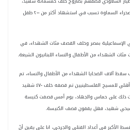
الطيار السعودي قصفهم بصاروخ خلف خمسمائة شهيد،
أيضا طيار عربي قصف بيت شعر رعاة غنم وإبل بصحراء السماوة تسبب في استشهاد أكثر من ٢٠٠ طفل
 الإسماعيلية بمصر وخلف القصف مئات الشهداء، في
مئات الشهداء من الأطفال والنساء اللبنانيون الشيعة.
ف سقط آلاف الضحايا الشهداء من الأطفال والنساء، تم
قصف مستشفى المعمداني، وهو مستشفى أهلي للمسيح الفلسطينيين تم قصفه خلف ٤٧٠ شهيد
القت ذلك على حماس والجهاد، يوم أمس قصفت كنيسة
ط الأكبر في أعداد القتلى والجرحى، انا على يقين أنّ