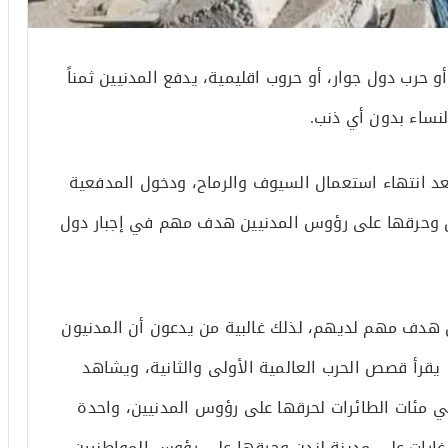
حرب دول جوار، أو حروب اقليمية، يدفع المدنيين ثمناً
لنساء بدون أي ذنب.
عد انتهاء استعمال السيوف والرماح، ودخول المدفعية
دن وحرقها على رؤوس المدنيين هدف مهم في إجبار دول
 هدف مهم لديهم، لذلك غالبية من يدعون أن المدنيون
قرأ قصص الحرب العالمية الأولى والثانية، ويشاهد
ي مئات الطائرات لحرقها على رؤوس المدنيين، واحدة
ت غارات على مدينة لندن وحرقها على رؤوس المواطنيين،