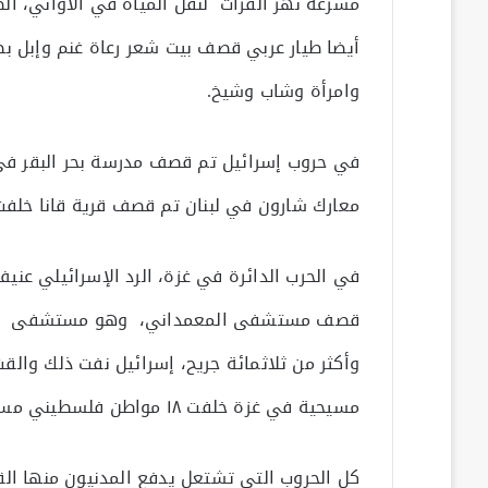
مشرعة نهر الفرات لنقل المياه في الأواني، 
وامرأة وشاب وشيخ.
في حروب إسرائيل تم قصف مدرسة بحر البقر في
معارك شارون في لبنان تم قصف قرية قانا خلفت 
في الحرب الدائرة في غزة، الرد الإسرائيلي عني
وأكثر من ثلاثمائة جريح، إسرائيل نفت ذلك و
مسيحية في غزة خلفت ١٨ مواطن فلسطيني مسيحي شهيد، فهل يقفون قصف الكنيسة.
كل الحروب التي تشتعل يدفع المدنيون منها القس