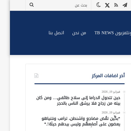
وك
وتيوب
تيلقرام
ملخص
X
الوضع
بحث
الموقع
المظلم
عن
RSS
زيون TB NEWS
من نحن
اتصل بنا
أخر اضافات المركز
فبراير 19, 2026
حين تتحول الدراما إلى سلاح طائفي… ومن كان
بيته من زجاج فلا يرشق الناس بالحجر
فبراير 19, 2026
*بكِّين تقُض مضاجع واشنطن، ترامب ونتنياهو
يعضون على أصابِعهُم وليس بيدهم حيلَة!.*