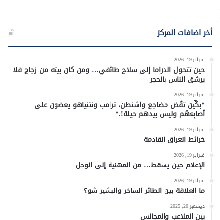
أخر اضافات المركز
فبراير 19, 2026
حين تتحول الدراما إلى سلاح طائفي… ومن كان بيته من زجاج فلا
يرشق الناس بالحجر
فبراير 19, 2026
*بكِّين تقُض مضاجع واشنطن، ترامب ونتنياهو يعضون على
أصابِعهُم وليس بيدهم حيلَة!.*
فبراير 19, 2026
خرائط العراق القادمة
فبراير 19, 2026
الإعلام حين يسقط… من المهنية إلى الوحل
فبراير 19, 2026
ما العلاقة بين الطائر الساخر والبشير شو؟
ديسمبر 20, 2025
بين الملاعب والمجالس