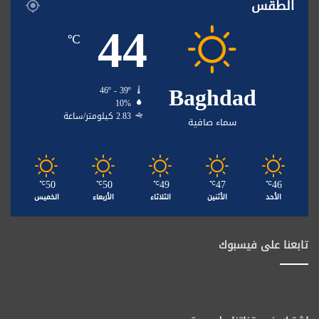
الطقس
44
℃
Baghdad
46º - 39º
10%
2.83 كيلومتر/ساعة
سماء صافية
50
50
49
47
46
℃
℃
℃
℃
℃
الأحد
الأثنين
الثلاثاء
الأربعاء
الخميس
تابعنا على فيسبوك