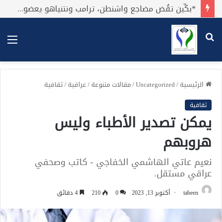
*بكِّين تقُض مضاجع واشنطن، ترامب ونتنياهو يعضون على أصابِعهُم وليس بيدهم حيلَة!.*
بحث
الق
عن
الرئيسية
/
Uncategorized
/
مقالات متنوعة
/
عراقية
/
ثقافية
ثقافية
يمكن تصدير الأطباء وليس
هروبهم
نعيم عاتي الهاشمي الخفاجي - كاتب وصحفي
عراقي مستقل.
tabeen
أكتوبر 13, 2023
0
210
4 دقائق