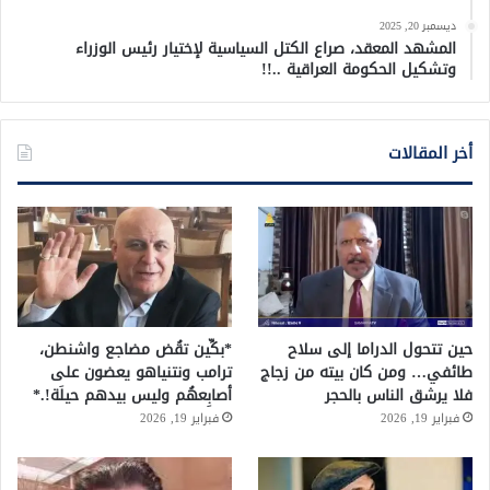
ديسمبر 20, 2025
المشهد المعقد، صراع الكتل السياسية لإختيار رئيس الوزراء
وتشكيل الحكومة العراقية ..!!
أخر المقالات
حين تتحول الدراما إلى سلاح
*بكِّين تقُض مضاجع واشنطن،
طائفي… ومن كان بيته من زجاج
ترامب ونتنياهو يعضون على
فلا يرشق الناس بالحجر
أصابِعهُم وليس بيدهم حيلَة!.*
فبراير 19, 2026
فبراير 19, 2026