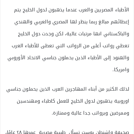
الأطباء المصريين والعرب عندما يذهبون لدول الخليج يتم
إعطائهم مبالغ ربما ينظر لها المصري والعربي والهندي
والباكستاني انها مرتبات عالية، لكن وجدت دول الخليج
تعطي رواتب أعلى من الرواتب التي تعطى للأطباء العرب
والهنود إلى الأطباء الذين يحملون جناسي الاتحاد الأوروبي
وامريكا.
لذلك الكثير من أبناء المهاجرين العرب الذين يحملون جناسي
اوروبية يذهبون لدول الخليج للعمل كاطباء ومهندسين
وممرضين وبرواتب جدا عالية وممتازة.
صحيفة واشنطن بوست تسأل طبيبة مصرية عمرها ٢٨ عامًا،