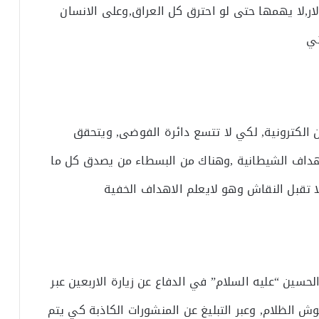
لار,لا يهمها حتى لو احترق كل العراق,وعلى الانسان
تي
ن الكترونية, لكي لا تتسع دائرة الفوضى, ويتحقق
أهداف الشيطانية ,وهناك من البسطاء من يصدق كل ما
ا تقبل النقاش وهو لايعلم الاهداف الخفية
لحسين “عليه السلام” في الدفاع عن زيارة الاربعين عبر
 الظلام, وعبر التبليغ عن المنشورات الكاذبة كي يتم