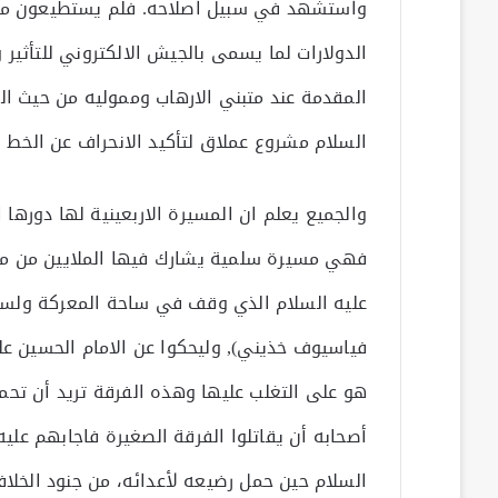
واستشهد في سبيل اصلاحه. فلم يستطيعون منع ا
الدولارات لما يسمى بالجيش الالكتروني للتأثير
المقدمة عند متبني الارهاب ومموليه من حيث الع
السلام مشروع عملاق لتأكيد الانحراف عن الخط 
والجميع يعلم ان المسيرة الاربعينية لها دورها 
فهي مسيرة سلمية يشارك فيها الملايين من محب
عليه السلام الذي وقف في ساحة المعركة ولسان 
فياسيوف خذيني), وليحكوا عن الامام الحسين عل
هو على التغلب عليها وهذه الفرقة تريد أن تحم
أصحابه أن يقاتلوا الفرقة الصغيرة فاجابهم عليه 
السلام حين حمل رضيعه لأعدائه، من جنود الخلاف