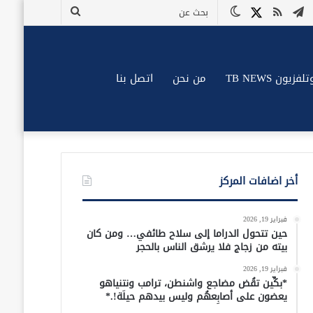
وك
وتيوب
تيلقرام
ملخص
X
الوضع
بحث
الموقع
المظلم
عن
RSS
زيون TB NEWS
من نحن
اتصل بنا
أخر اضافات المركز
فبراير 19, 2026
حين تتحول الدراما إلى سلاح طائفي… ومن كان
بيته من زجاج فلا يرشق الناس بالحجر
فبراير 19, 2026
*بكِّين تقُض مضاجع واشنطن، ترامب ونتنياهو
يعضون على أصابِعهُم وليس بيدهم حيلَة!.*