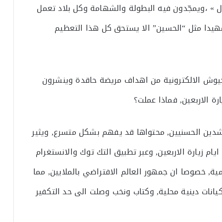
ل » ،ويمجّدون فيه البطولة والشهامة وكل بلاد تعمل
هيدا مثل “الحسين” الا يستحق كل هذا التعظيم
لجيوش الالكترونية من اهداف مريضة حاقدة وينشرون
 الاربعين, فماذا عملت؟
دين الحسنيين, محتواها قد يفهم بشكل متسرع, ويثير
م زيارة الاربعين, وعبر تطبيق التك توك والانستغرام
ة, خصوصا ان جمهور العالم الافتراضي بالملايين, مما
انات دينية محلية, وكتاب ونخب وصلت الى حد التكفير