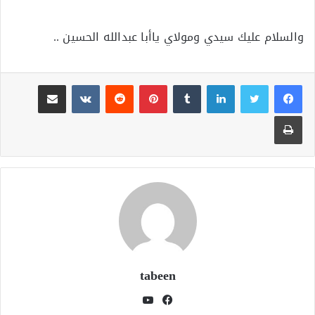
والسلام عليك سيدي ومولاي ياأبا عبدالله الحسين ..
لينكدإن
بينتيريست
مشاركة عبر البريد
طباعة
tabeen
فيسبوك
يوتيوب