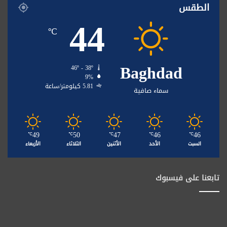
الطقس
44
℃
Baghdad
46º - 38º
9%
5.81 كيلومتر/ساعة
سماء صافية
49
50
47
46
46
℃
℃
℃
℃
℃
السبت
الأحد
الأثنين
الثلاثاء
الأربعاء
تابعنا على فيسبوك