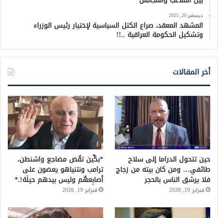
بين الملاعب والمجالس
ديسمبر 20, 2025
المشهد المعقد، صراع الكتل السياسية لإختيار رئيس الوزراء
وتشكيل الحكومة العراقية ..!!
أخر المقالات
حين تتحول الدراما إلى سلاح
*بكِّين تقُض مضاجع واشنطن،
طائفي… ومن كان بيته من زجاج
ترامب ونتنياهو يعضون على
فلا يرشق الناس بالحجر
أصابِعهُم وليس بيدهم حيلَة!.*
فبراير 19, 2026
فبراير 19, 2026