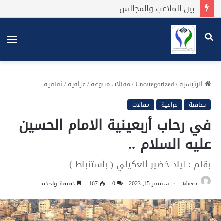
بين الملاعب والمجالس
بحث
الق
عن
الرئيسية
/
Uncategorized
/
مقالات متنوعة
/
عراقية
/
ثقافية
ثقافية
عراقية
مقالات
في رحاب أربعينية الامام الحسين
عليه السلام ..
بقلم : أياد خضير العكيلي ( بأستنباط )
tabeen
سبتمبر 15, 2023
0
167
دقيقة واحدة