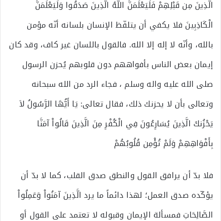
الَّذِينَ مِن قَبْلِهِمْ فَلَيَعْلَمَنَّ اللَّهُ الَّذِينَ صَدَقُوا وَلَيَعْلَمَنَّ
الْكَاذِبِينَ فلا يكفي أن يتلفّظ الإنسان بلسانه أنّه مؤمن
بالله، وأنّه لا إله إلا الله. فالقول باللسان غير كاف، وقد كان
إيمان بعض الناس بأفواههم دون قلوبهم يُحزن الرسول
صلى الله عليه واله وسلم ، فجاء الرد من الله سبحانه
وتعالى بأن لا يحزنك ذلك، فقال تعالى: يَا أَيُّهَا الرَّسُولُ لاَ
يَحْزُنكَ الَّذِينَ يُسَارِعُونَ فِي الْكُفْرِ مِنَ الَّذِينَ قَالُواْ آمَنَّا
بِأَفْوَاهِهِمْ وَلَمْ تُؤْمِن قُلُوبُهُمْ
فلا بدّ أن يرافق القول والنطق صدق القلب، كما لا بدّ أن
يؤكّده صدق العمل؛ لهذا دائماً ما يرد الَّذِينَ آمَنُواْ وَعَمِلُواْ
الصَّالِحَاتِ فمسألة الإيمان وقبوله لا تعتمد على القول أو