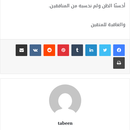
أحسنّا الظن ولم نحسبه من المنافقين.
والعاقبة للمتقين
لينكدإن
بينتيريست
مشاركة عبر البريد
طباعة
tabeen