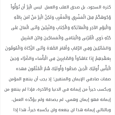
كثرة السجود، بل صدق القلب والعمل ليس الْبِرَّ أَن تُوَلُّواْ
وُجُوهَكُمْ قِبَلَ الْمَشْرِقِ وَالْمَغْرِبِ وَلَكِنَّ الْبِرَّ مَنْ آمَنَ بِاللّهِ
وَالْيَوْمِ الآخِرِ وَالْمَلآئِكَةِ وَالْكِتَابِ وَالنَّبِيِّينَ وَآتَى الْمَالَ عَلَى
حُبِّهِ ذَوِي الْقُرْبَى وَالْيَتَامَى وَالْمَسَاكِينَ وَابْنَ السَّبِيلِ
وَالسَّآئِلِينَ وَفِي الرِّقَابِ وَأَقَامَ الصَّلاةَ وَآتَى الزَّكَاةَ وَالْمُوفُونَ
بِعَهْدِهِمْ إِذَا عَاهَدُواْ وَالصَّابِرِينَ فِي الْبَأْسَاء والضَّرَّاء وَحِينَ
الْبَأْسِ أُولَئِكَ الَّذِينَ صَدَقُوا وَأُولَئِكَ هُمُ الْمُتَّقُونَ فهذه
صفات صادقي الإيمان والمتقين؛ إذ يجب أن ينتفع المؤمن
ويكسب خيراً من إيمانه في الدنيا والآخرة، فإذا لم ينتفع من
إيمانه فهو إيمان وهمي، لم يصدقه ولم يؤكّده العمل،
وبالتالي إيمانه هذا لن ينفعه ولن يكسبه خيراً، هذا إذا