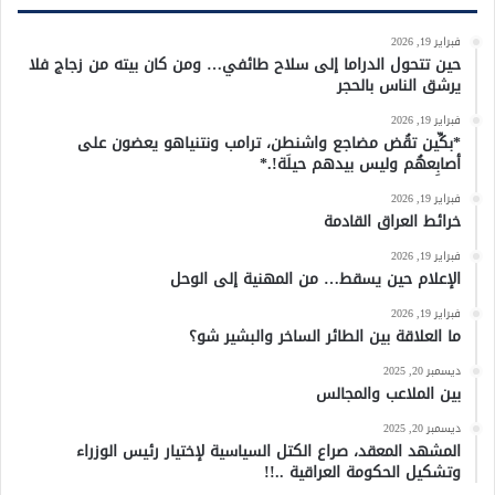
فبراير 19, 2026
حين تتحول الدراما إلى سلاح طائفي… ومن كان بيته من زجاج فلا
يرشق الناس بالحجر
فبراير 19, 2026
*بكِّين تقُض مضاجع واشنطن، ترامب ونتنياهو يعضون على
أصابِعهُم وليس بيدهم حيلَة!.*
فبراير 19, 2026
خرائط العراق القادمة
فبراير 19, 2026
الإعلام حين يسقط… من المهنية إلى الوحل
فبراير 19, 2026
ما العلاقة بين الطائر الساخر والبشير شو؟
ديسمبر 20, 2025
بين الملاعب والمجالس
ديسمبر 20, 2025
المشهد المعقد، صراع الكتل السياسية لإختيار رئيس الوزراء
وتشكيل الحكومة العراقية ..!!