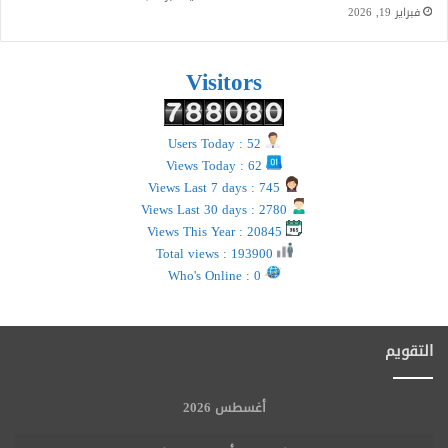
فبراير 19, 2026
Visitors
Users Today : 52
Views Today : 62
Views Last 7 days : 745
Views Last 30 days : 2780
Views This Year : 20845
Total views : 193900
Who's Online : 0
التقويم
أغسطس 2026