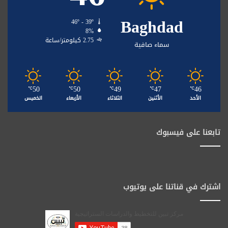
Baghdad
46º - 39º
8%
2.75 كيلومتر/ساعة
سماء صافية
50
50
49
47
46
℃
℃
℃
℃
℃
الأحد
الأثنين
الثلاثاء
الأربعاء
الخميس
تابعنا على فيسبوك
اشترك في قناتنا على يوتيوب