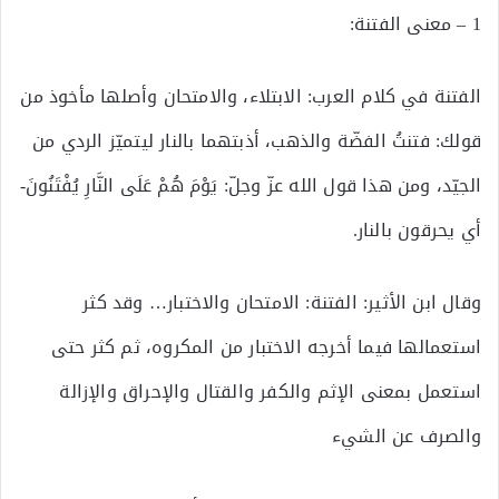
1 – معنى الفتنة:
الفتنة في كلام العرب: الابتلاء، والامتحان وأصلها مأخوذ من
قولك: فتنتُ الفضّة والذهب، أذبتهما بالنار ليتميّز الردي من
الجيّد، ومن هذا قول الله عزّ وجلّ: يَوْمَ هُمْ عَلَى النَّارِ يُفْتَنُونَ-
أي يحرقون بالنار.
وقال ابن الأثير: الفتنة: الامتحان والاختبار… وقد كثر
استعمالها فيما أخرجه الاختبار من المكروه، ثم كثر حتى
استعمل بمعنى الإثم والكفر والقتال والإحراق والإزالة
والصرف عن الشيء