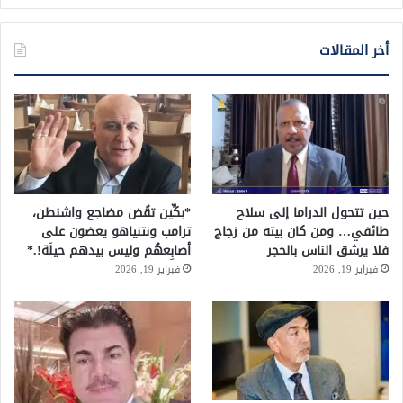
أخر المقالات
حين تتحول الدراما إلى سلاح
*بكِّين تقُض مضاجع واشنطن،
طائفي… ومن كان بيته من زجاج
ترامب ونتنياهو يعضون على
فلا يرشق الناس بالحجر
أصابِعهُم وليس بيدهم حيلَة!.*
فبراير 19, 2026
فبراير 19, 2026