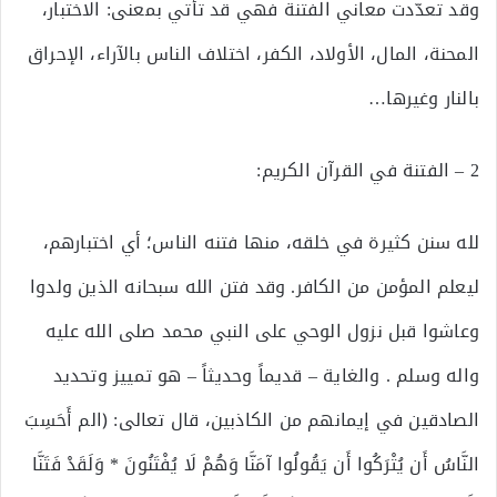
وقد تعدّدت معاني الفتنة فهي قد تأتي بمعنى: الاختبار،
المحنة، المال، الأولاد، الكفر، اختلاف الناس بالآراء، الإحراق
بالنار وغيرها…
2 – الفتنة في القرآن الكريم:
لله سنن كثيرة في خلقه، منها فتنه الناس؛ أي اختبارهم،
ليعلم المؤمن من الكافر. وقد فتن الله سبحانه الذين ولدوا
وعاشوا قبل نزول الوحي على النبي محمد صلى الله عليه
واله وسلم . والغاية – قديماً وحديثاً – هو تمييز وتحديد
الصادقين في إيمانهم من الكاذبين، قال تعالى: ﴿الم أَحَسِبَ
النَّاسُ أَن يُتْرَكُوا أَن يَقُولُوا آمَنَّا وَهُمْ لَا يُفْتَنُونَ * وَلَقَدْ فَتَنَّا