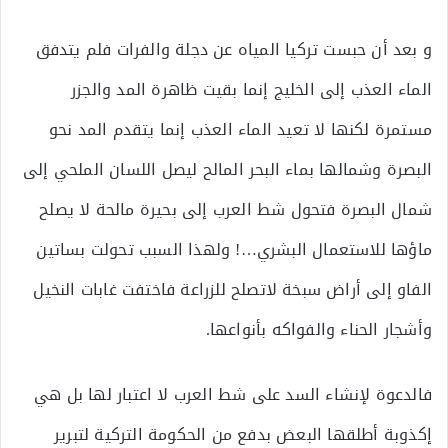
و بعد أن حبست تركيا المياه عن دجلة والفرات فلم يتدفق
الماء العذب إلى الخليج إنما بقيت ظاهرة المد والجزر
مستمرة لكنها لا تعيد الماء العذب إنما يتقدم المد نحو
البصرة وشمالها بماء البحر المالح ليصل اللسان الملحي إلى
شمال البصرة فتحول شط العرب إلى بحيرة مالحة لا يصلح
ماؤها للاستعمال البشري…! ولهذا السبب تحولت بساتين
الفاو إلى أراض سبخة لاتصلح للزراعة فاختفت غابات النخيل
وأشجار الحناء والفواكه بأنواعها.
فالدعوة لإنشاء السد على شط العرب لا اعتبار لها بل هي
إكذوبة أطلقها البعض بدفع من الحكومة التركية لتبرير