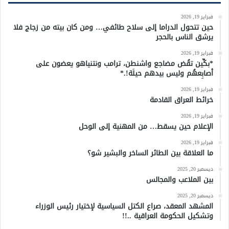
فبراير 19, 2026
حين تتحول الدراما إلى سلاح طائفي… ومن كان بيته من زجاج فلا
يرشق الناس بالحجر
فبراير 19, 2026
*بكِّين تقُض مضاجع واشنطن، ترامب ونتنياهو يعضون على
أصابِعهُم وليس بيدهم حيلَة!.*
فبراير 19, 2026
خرائط العراق القادمة
فبراير 19, 2026
الإعلام حين يسقط… من المهنية إلى الوحل
فبراير 19, 2026
ما العلاقة بين الطائر الساخر والبشير شو؟
ديسمبر 20, 2025
بين الملاعب والمجالس
ديسمبر 20, 2025
المشهد المعقد، صراع الكتل السياسية لإختيار رئيس الوزراء
وتشكيل الحكومة العراقية ..!!