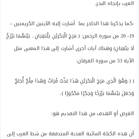
العرب بإتجاه البحر.
-كما يذكرنا هذا الحاجز بما أشارت إليه الآيتين الكريمتين –
19- 20 من سورة الرحمن: ( مَرَجَ الْبَحْرَيْنِ يَلْتَقِيَانِ . بَيْنَهُمَا بَرْزَخٌ
لَا يَبْغِيَانِ) وهناك آيات أخرى أشارت إلى هذا المعنى مثل
الآية 53 من سورة الفرقان:
( ( وَهُوَ الَّذِي مَرَجَ الْبَحْرَيْنِ هَذَا عَذْبٌ فُرَاتٌ وَهَذَا مِلْحٌ أُجَاجٌ
وَجَعَلَ بَيْنَهُمَا بَرْزَخًا وَحِجْرًا مَحْجُورًا ).
الغرض أو الهدف من هذا التقديم هو:
أن هذه الكتلة المائية العذبة المتدفقة من شط العرب إلى