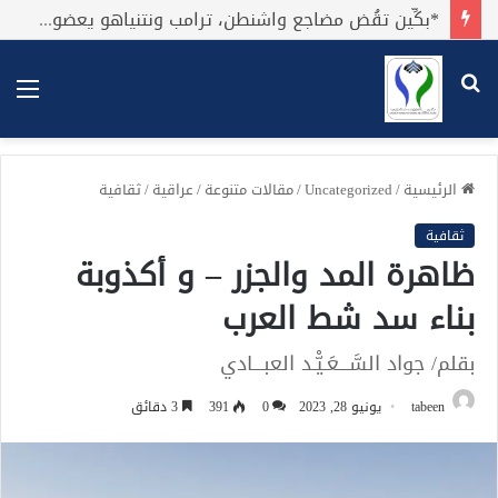
*بكِّين تقُض مضاجع واشنطن، ترامب ونتنياهو يعضون على أصابِعهُم وليس بيدهم حيلَة!.*
بحث
الق
عن
الرئيسية
/
Uncategorized
/
مقالات متنوعة
/
عراقية
/
ثقافية
ثقافية
ظاهرة المد والجزر – و أكذوبة
بناء سد شط العرب
بقلم/ جواد السَّـــعَـيّْـد العبـــادي
tabeen
يونيو 28, 2023
0
391
3 دقائق