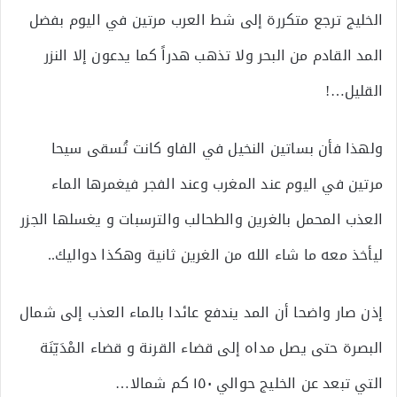
الخليج ترجع متكررة إلى شط العرب مرتين في اليوم بفضل
المد القادم من البحر ولا تذهب هدراً كما يدعون إلا النزر
القليل…!
ولهذا فأن بساتين النخيل في الفاو كانت تُسقى سيحا
مرتين في اليوم عند المغرب وعند الفجر فيغمرها الماء
العذب المحمل بالغرين والطحالب والترسبات و يغسلها الجزر
ليأخذ معه ما شاء الله من الغرين ثانية وهكذا دواليك..
إذن صار واضحا أن المد يندفع عائدا بالماء العذب إلى شمال
البصرة حتى يصل مداه إلى قضاء القرنة و قضاء المْدَيّنَة
التي تبعد عن الخليج حوالي ١٥٠ كم شمالا…