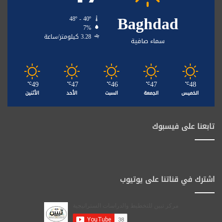
Baghdad
48º - 40º
7%
3.28 كيلومتر/ساعة
سماء صافية
49
47
46
47
48
℃
℃
℃
℃
℃
الخميس
الجمعة
السبت
الأحد
الأثنين
تابعنا على فيسبوك
اشترك في قناتنا على يوتيوب