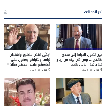
أخر المقالات
حين تتحول الدراما إلى سلاح
*بكِّين تقُض مضاجع واشنطن،
طائفي… ومن كان بيته من زجاج
ترامب ونتنياهو يعضون على
فلا يرشق الناس بالحجر
أصابِعهُم وليس بيدهم حيلَة!.*
فبراير 19, 2026
فبراير 19, 2026