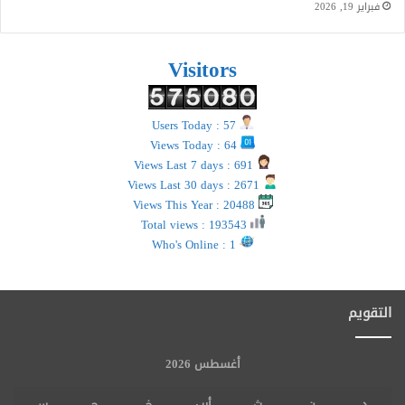
فبراير 19, 2026
Visitors
Users Today : 57
Views Today : 64
Views Last 7 days : 691
Views Last 30 days : 2671
Views This Year : 20488
Total views : 193543
Who's Online : 1
التقويم
أغسطس 2026
د
ن
ث
أرب
خ
ج
س