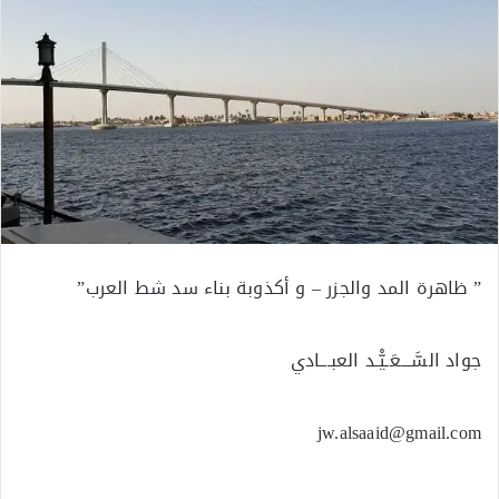
” ظاهرة المد والجزر – و أكذوبة بناء سد شط العرب”
جواد السَّـــعَـيّْـد العبـــادي
jw.alsaaid@gmail.com