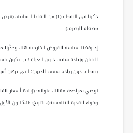
مصفاة البصرة!)
إذ رفضنا سياسة القروض الخارجية هنا، وحذَّرنا م
اليابان وزيادة سقف ديون العراق! بل يكون باستث
بنفطه، دون زيادة سقف الديون؛ التي ترهن أمو
نوصي بمراجعة مقالنا، عنوانه: (زيادة أسعار ال
وخواء القدرة التنافسية)، بتاريخ: 16-كانون الأول-2022