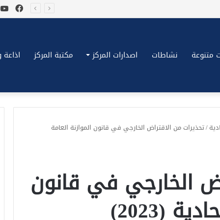
فيسب
ي
*بكِّين تقُض مضاجع واشنطن، ترامب ونتنياهو يعضون على أصابِعهُم وليس بيدهم حيلَة!.*
 متنوعة
نشاطات
اصدارات المركز
مكتبة المركز
اذاعة وتلف
دية
/
تحذيرات من الاقتراض الخارجي في قانون الموازنة العامة
اض الخارجي في قانون
ة (2023)