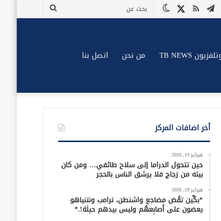
وك
وتيوب
تيلقرام
ملخص
X
الوضع
بحث
الموقع
المظلم
عن
RSS
زيون TB NEWS
من نحن
اتصل بنا
أخر اضافات المركز
فبراير 19, 2026
حين تتحول الدراما إلى سلاح طائفي… ومن كان
بيته من زجاج فلا يرشق الناس بالحجر
فبراير 19, 2026
*بكِّين تقُض مضاجع واشنطن، ترامب ونتنياهو
يعضون على أصابِعهُم وليس بيدهم حيلَة!.*