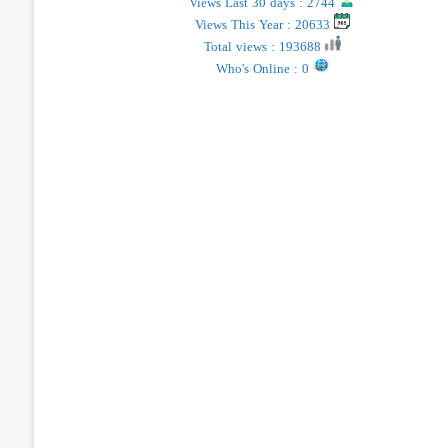
Views Last 30 days : 2744
Views This Year : 20633
Total views : 193688
Who's Online : 0