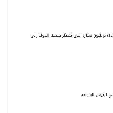
إذ حذَّرنا هنا بقوة من تمرير هذا العجز المرعب (121) تريليون دينار، الذي تُضطَر بسببه الدولة إلى
 لرئيس الوزراء):