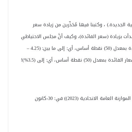
ة الجديدة.) ، وكتبنا فيها مُحَذِّرين من زيادة سعر
دأت بزيادة (سعر الفائدة)، وكيف أنَّ مجلس الاحتياطي
الفيدرالي (المركزي الأميركي)، رفع أسعار الفائدة بمعدل (50) نقطة أساس، أي: إلى ما بين: (4.25 –
2- مقالنا بعنوان : (ثلاث نقاط لوزيرة المالية في الموازنة العامة الاتحادية (2023)) في: 30-كانون