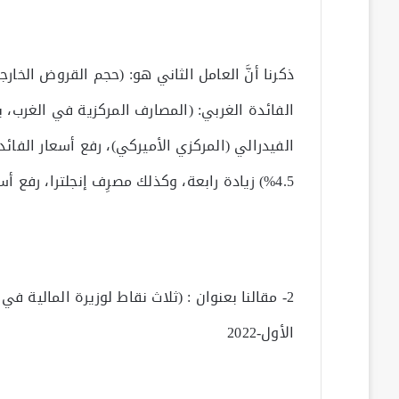
ذكرنا أنَّ العامل الثاني هو: (حجم القروض الخارجي
الفائدة الغربي: (المصارف المركزية في الغرب، ب
4.5%) زيادة رابعة، وكذلك مصرِف إنجلترا، رفع أسعار الفائدة بمعدل (50) نقطة أساس، أي: إلى (3.5%)!
الأول-2022