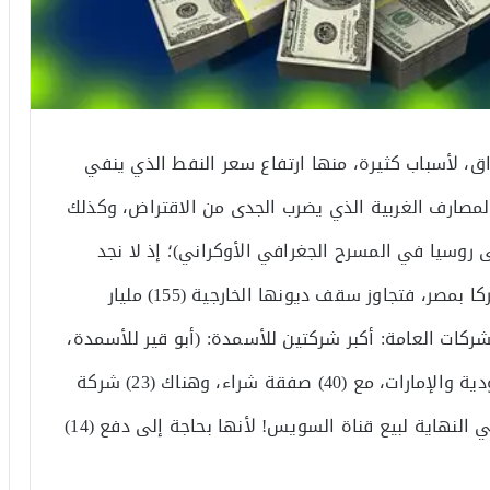
عراق، لأسباب كثيرة، منها ارتفاع سعر النفط الذي ينفي
لمصارف الغربية الذي يضرب الجدى من الاقتراض، وكذلك
 روسيا في المسرح الجغرافي الأوكراني)؛ إذ لا نجد
مصلحة للعراق أن يغرق بديونه، مثلما فعلت أميركا بمصر، فتجاوز سقف ديونها الخارجية (155) مليار
شركات العامة: أكبر شركتين للأسمدة: (أبو قير للأسمدة،
شركة مصر لإنتاج الأسمدة)؛ إذ اشترتهما السعودية والإمارات، مع (40) صفقة شراء، وهناك (23) شركة
عامة غيرهما عرضتهما مصر للبيع، وربما تضطر في النهاية لبيع قناة السويس! لأنها بحاجة إلى دفع (14)