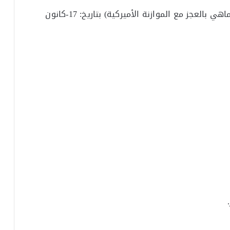
3- عنوان دراستنا: (الموازنة العامة العراقية والتماهي بالعجز مع الموازنة الأميركية) بتاريخ: 17-كانون