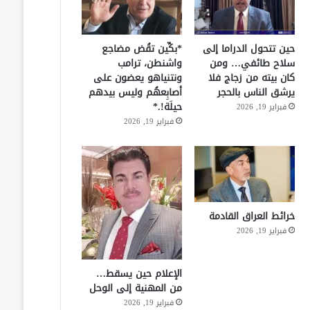
حين تتحول الدراما إلى
*بكِّين تقُض مضاجع
سلاح طائفي… ومن
واشنطن، ترامب
كان بيته من زجاج فلا
ونتنياهو يعضون على
يرشق الناس بالحجر
أصابِعهُم وليس بيدهم
حيلَة!.*
فبراير 19, 2026
فبراير 19, 2026
خرائط العراق القادمة
فبراير 19, 2026
الإعلام حين يسقط…
من المهنية إلى الوحل
فبراير 19, 2026