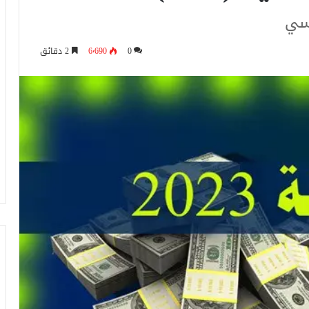
اسي
0
6٬690
2 دقائق