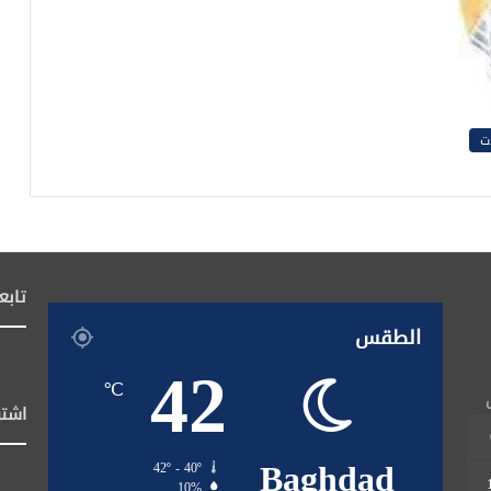
ت
تابع
الطقس
42
℃
اشتر
Baghdad
42º - 40º
10%