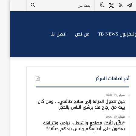
وك
وتيوب
تيلقرام
ملخص
X
الوضع
بحث
الموقع
المظلم
عن
RSS
زيون TB NEWS
من نحن
اتصل بنا
أخر اضافات المركز
فبراير 19, 2026
حين تتحول الدراما إلى سلاح طائفي… ومن كان
بيته من زجاج فلا يرشق الناس بالحجر
فبراير 19, 2026
*بكِّين تقُض مضاجع واشنطن، ترامب ونتنياهو
يعضون على أصابِعهُم وليس بيدهم حيلَة!.*