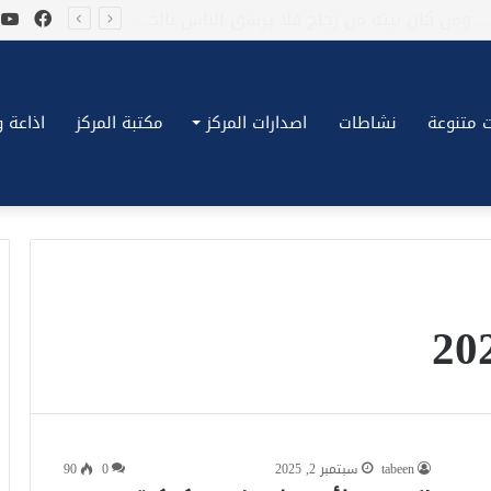
فيسب
ي
*بكِّين تقُض مضاجع واشنطن، ترامب ونتنياهو يعضون على أصابِعهُم وليس بيدهم حيلَة!.*
 متنوعة
نشاطات
اصدارات المركز
مكتبة المركز
اذاعة وتلف
tabeen
سبتمبر 2, 2025
0
90