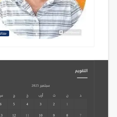
مقالا
التقويم
سبتمبر 2025
د
ن
ث
أرب
خ
ج
س
6
5
4
3
2
1
13
12
11
10
9
8
7