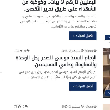
اليمنيين ثأرهم لا يبات.. وكوكبة من
الشهداء على طريق تحرير الأقصى.
التضحية والفداء والشموخ والكبرياء والصمود اليماني و
مناصرة المستضعفين والدفاع عن غزة وفلسطين هو في
قاموس حياتهم على مر الأزمان…
أكمل القراءة »
ت
tabeen
سبتمبر 2, 2025
0
103
الإمام السيد موسى الصدر رجل الوحدة
والمقاومة وحامي المسيحيين.
لم يكن الإمام السيد موسى الصدر مجرد رجل دين عابر في
تاريخ لبنان، بل كان رمزًا استثنائيًا جمع بين الإيمان…
أكمل القراءة »
ت
tabeen
سبتمبر 2, 2025
0
78