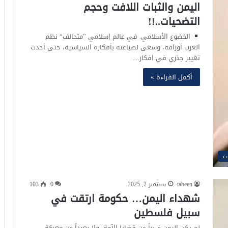
اليمن والثبات اللافت وحجم
التضحيات..!!
الخضوع الأسلامي. في عالم إسلامي ”متحالف“ نظم
الغرب أوراقه، وسعى لصياغته بأفكاره السياسية، حتى أحدث
تغيير جذري في افكار…
أكمل القراءة »
ت
tabeen
سبتمبر 2, 2025
0
103
شهداء اليمن… حكومة ارتقت في
سبيل فلسطين
لم يكن اليمن غريباً عن قضايا الأمة، ولا بعيداً عن معركة