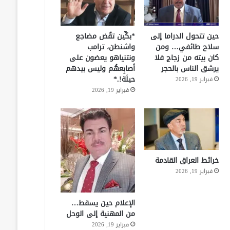
حين تتحول الدراما إلى
*بكِّين تقُض مضاجع
سلاح طائفي… ومن
واشنطن، ترامب
كان بيته من زجاج فلا
ونتنياهو يعضون على
يرشق الناس بالحجر
أصابِعهُم وليس بيدهم
حيلَة!.*
فبراير 19, 2026
فبراير 19, 2026
خرائط العراق القادمة
فبراير 19, 2026
الإعلام حين يسقط…
من المهنية إلى الوحل
فبراير 19, 2026