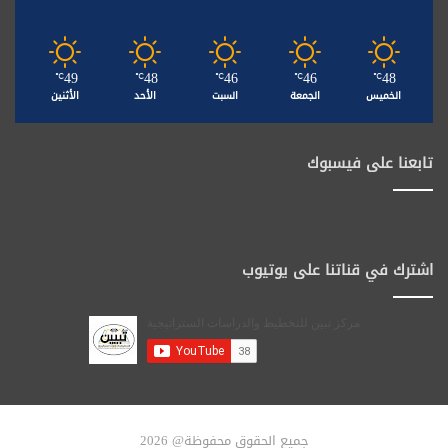
49
48
46
46
48
℃
℃
℃
℃
℃
الخميس
الجمعة
السبت
الأحد
الأثنين
تابعنا على فيسبوك
اشترك في قناتنا على يوتيوب
جميع الحقوق محفوظة@ 2026