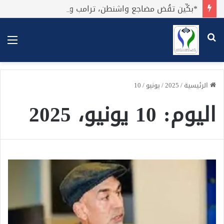
*بكِّين تقُض مضاجع واشنطن، ترامب ونتنياهو يعضون على أصابِعهُم وليس بيدهم حيلَة!.*
بحث
الق
عن
الرئيسية
/
2025
/
يونيو
/
10
اليوم:
10 يونيو، 2025