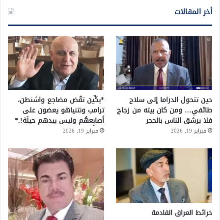
أخر المقالات
حين تتحول الدراما إلى سلاح
*بكِّين تقُض مضاجع واشنطن،
طائفي… ومن كان بيته من زجاج
ترامب ونتنياهو يعضون على
فلا يرشق الناس بالحجر
أصابِعهُم وليس بيدهم حيلَة!.*
فبراير 19, 2026
فبراير 19, 2026
خرائط العراق القادمة