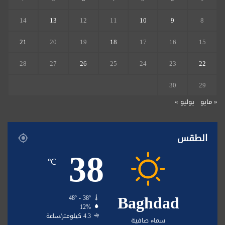
14
13
12
11
10
9
8
21
20
19
18
17
16
15
28
27
26
25
24
23
22
30
29
« مايو
يوليو »
الطقس
38
℃
Baghdad
48º - 38º
12%
4.3 كيلومتر/ساعة
سماء صافية