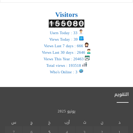
Visitors
Users Today : 33
Views Today : 39
Views Last 7 days : 666
Views Last 30 days : 2646
Views This Year : 20463
Total views : 193518
Who's Online : 3
التقويم
يونيو 2025
د
ن
ث
أرب
خ
ج
س
7
6
5
4
3
2
1