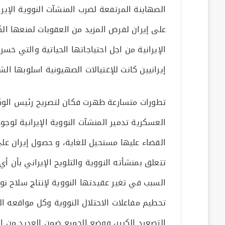
الصهاينة المرتفعة لضرب المنشآت النووية الإير
على إيران لفرض المزيد من العقوبات لمنعها الك
الإيرانية من اجل احتياجاتها الحياتية والتي خسر
إيرانيين كانت للإغتيالات الصهيونية اسلوبها الش
تطورات متسارعة ظهرت فكان لتصريح رئيس الوكاله
القضاء عليها مستحيل للغاية، و حصول إيران على
تتعلق بمنشأته النووية والتلويح الإيراني بأن 
السبب في تغير عقيدتها النووية لإنتاج سلاح نوو
تحطيم مفاعلات الاحتلال النووية وكل مواقعه ال
التصعيد الكبير، ووضع الجميع ضمن العديد من ا