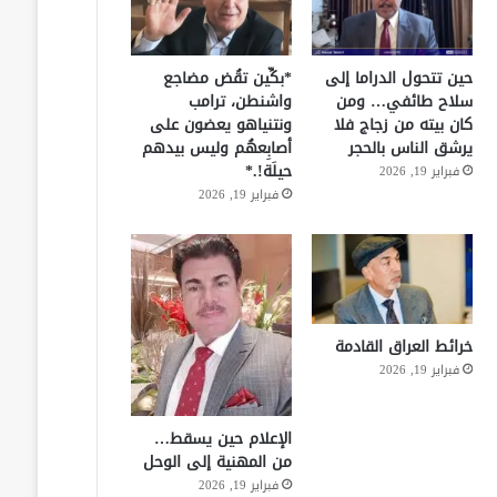
حين تتحول الدراما إلى
*بكِّين تقُض مضاجع
سلاح طائفي… ومن
واشنطن، ترامب
كان بيته من زجاج فلا
ونتنياهو يعضون على
يرشق الناس بالحجر
أصابِعهُم وليس بيدهم
حيلَة!.*
فبراير 19, 2026
فبراير 19, 2026
خرائط العراق القادمة
فبراير 19, 2026
الإعلام حين يسقط…
من المهنية إلى الوحل
فبراير 19, 2026