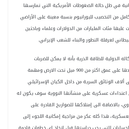
انية في ظل حالة الضغوطات الأمريكية التي تمارسها
امل من التخصيب لليورانيوم بنسبة معينة على الأراضي
ت عليها مئات المليارات من الدولارات وعلماء وباحثين
يطاني لعرقلة التطور والبناء للشعب الإيراني.
 الدولية للطاقة الذرية بأنه لا يمكن للضربات
العسكرية تدمير المنشآت النووية الإيرانية لوجودها على عمق اكثر من 900 ميل تحت الارض ومهمة
 ألاف الوثائق السرية من داخل الكيان الإسرائيلي
أي اعتداءات عسكرية على منشآتها النووية سوف يكون له
ي، بالاضافة الى إمتلاكها للصواريخ القادرة على
عسكرية، هذا كله عكر من مزاجية إمكانية اللجوء إلى
لحسابات التي يجب دراستها قبل إتخاذ اي خطوات قادمة