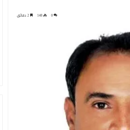
0
148
2 دقائق