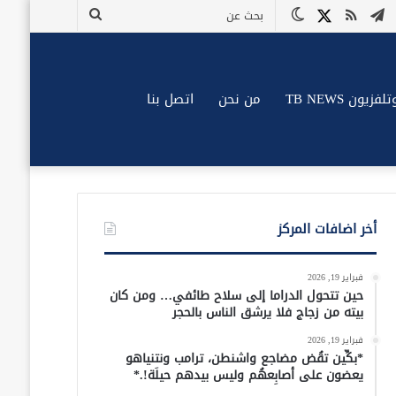
وك
وتيوب
تيلقرام
ملخص
X
الوضع
بحث
الموقع
المظلم
عن
RSS
زيون TB NEWS
من نحن
اتصل بنا
أخر اضافات المركز
فبراير 19, 2026
حين تتحول الدراما إلى سلاح طائفي… ومن كان
بيته من زجاج فلا يرشق الناس بالحجر
فبراير 19, 2026
*بكِّين تقُض مضاجع واشنطن، ترامب ونتنياهو
يعضون على أصابِعهُم وليس بيدهم حيلَة!.*