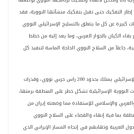
 إطار التفكيك حتى تقبل بتفكيك منشآتها النووية، فقد
 كبيرة عن كل ما يتعلق بالتسليح الإسرائيلي النووي
ء الكيان بالجوار العربي، وما يعد إليه من خطط
ية، جاعلآ من السلاح النووي الحاجة الماسة لتنفيذ كل
وفق الإحصائيات والأرقام التقديرية بأن الكيان الإسرائيلي يمتلك بحدود 200 راس حربي نووي، وقدرات
ت النووية الإسرائيلية تشكل خطر على المنطقة برمتها،
العربي والإسلامي للإستفادة مما وضعته إيران من
طقة بما فية إنهاء والقضاء على السلاح النووي
ل العربية وذهابهم في إتجاه المسار الإيراني الذي