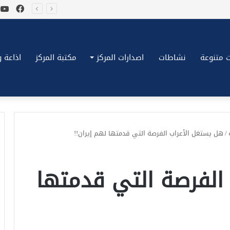
فيسب
ي
*بكِّين تقُض مضاجع واشنطن، ترامب ونتنياهو يعضون على أصابِعهُم وليس بيدهم حيلَة!.*
 متنوعة
نشاطات
اصدارات المركز
مكتبة المركز
اذاعة وتلف
/
هل يستغل الأعراب الفرصة التي قدمتها لهم إيران!!
الفرصة التي قدمتها