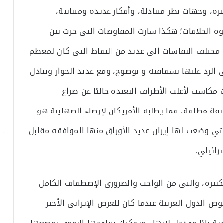
ة، وجهات نظر متبادلة، وأفكار عديدة ومتبانية،
 الخلافات؛ هكذا سارت المفاوضات التي جرت بين
صل مختلف النقاشات الى عديد من النقاط التي كان لمعظم
الرد عليها بشفافيه و بوضوح، ومع عديد الحوار وتبادل
 مكاسب لأغلب الأطراف البعيدة حاليًا عن صراع
قة مطلقة، فما يطلبه الأمريكان لإرضاء الصهاينة هو
لتي وضعت لها إيران عديد الأوراق منها الموافقة مقابل
رائيلي.
لكبيرة، والتي من الواحب والضروري الإصطفاف الكامل
الدول العربية عندما كان للعرض الإيراني الأخير
ية بابًا ومدخل لانهاء وتفكيك برنامجها النووي بوضعها