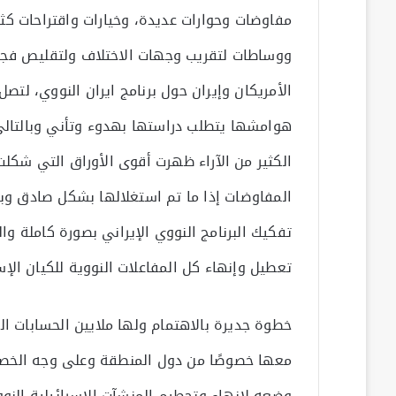
مفاوضات وحوارات عديدة، وخيارات واقتراحات كثير
ووساطات لتقريب وجهات الاختلاف ولتقليص فجوة
الأمريكان وإيران حول برنامج ايران النووي، لت
هوامشها يتطلب دراستها بهدوء وتأني وبالتالي 
الكثير من الآراء ظهرت أقوى الأوراق التي شكلت
المفاوضات إذا ما تم استغلالها بشكل صادق وبث
تفكيك البرنامج النووي الإيراني بصورة كاملة وا
تعطيل وإنهاء كل المفاعلات النووية للكيان الإس
خطوة جديرة بالاهتمام ولها ملايين الحسابات ا
معها خصوصًا من دول المنطقة وعلى وجه الخصوص 
وضعه لإنهاء وتحطيم المنشآت الإسرائيلية النوو