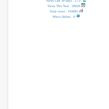
Views Last 30 days : 2737
Views This Year : 20626
Total views : 193681
Who's Online : 0