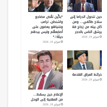
حين تتحول الدراما إلى
*بكِّين تقُض مضاجع
سلاح طائفي… ومن
واشنطن، ترامب
كان بيته من زجاج فلا
ونتنياهو يعضون على
يرشق الناس بالحجر
أصابِعهُم وليس بيدهم
حيلَة!.*
فبراير 19, 2026
فبراير 19, 2026
خرائط العراق القادمة
فبراير 19, 2026
الإعلام حين يسقط…
من المهنية إلى الوحل
فبراير 19, 2026