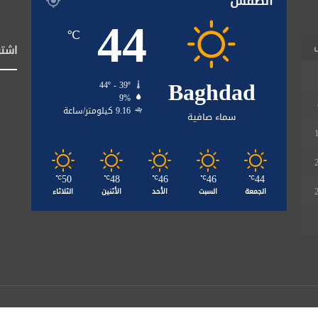
الطقس
44
℃
اشتر
Baghdad
44º - 39º
9%
9.16 كيلومتر/ساعة
سماء صافية
50
48
46
46
44
℃
℃
℃
℃
℃
الجمعة
السبت
الأحد
الأثنين
الثلاثاء