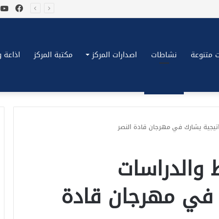
فيسب
ي
*بكِّين تقُض مضاجع واشنطن، ترامب ونتنياهو يعضون على أصابِعهُم وليس بيدهم حيلَة!.*
 متنوعة
نشاطات
اصدارات المركز
مكتبة المركز
اذاعة وتلف
اتيجية يشارك في مهرجان قادة النصر
 والدراسات
 في مهرجان قادة