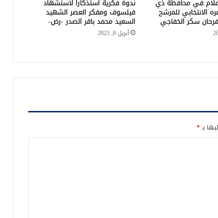
علام في محافظة ذي
ندوة فكرية استذكاراً لاستشهاد
ره الانتخابي للمرشح
فيلسوف ومفكر العصر الشهيد
فرحان سكر الخفاجي
السعيد محمد باقر الصدر -رض-
أبريل 8, 2023
يها بـ
*