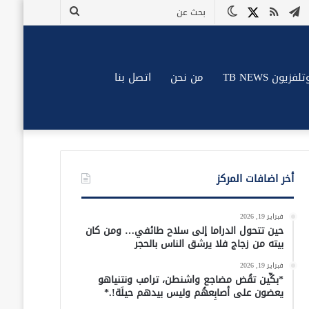
وك
وتيوب
تيلقرام
ملخص
X
الوضع
بحث
الموقع
المظلم
عن
RSS
زيون TB NEWS
من نحن
اتصل بنا
أخر اضافات المركز
فبراير 19, 2026
حين تتحول الدراما إلى سلاح طائفي… ومن كان
بيته من زجاج فلا يرشق الناس بالحجر
فبراير 19, 2026
*بكِّين تقُض مضاجع واشنطن، ترامب ونتنياهو
يعضون على أصابِعهُم وليس بيدهم حيلَة!.*