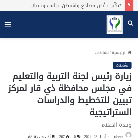
*بكِّين تقُض مضاجع واشنطن، ترامب ونتنياهو يعضون على أصابِعهُم وليس بيدهم حيلَة!.*
بحث
الق
عن
الرئيسية
/
نشاطات
نشاطات
زيارة رئيس لجنة التربية والتعليم
في مجلس محافظة ذي قار لمركز
تبيين للتخطيط والدراسات
الستراتيجية
وحدة الاعلام
tabeen
أبريل 28, 2024
0
267
أقل من دقيقة