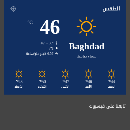
الطقس
46
℃
Baghdad
46º - 38º
7%
6.57 كيلومتر/ساعة
سماء صافية
48
50
47
46
44
℃
℃
℃
℃
℃
السبت
الأحد
الأثنين
الثلاثاء
الأربعاء
تابعنا على فيسبوك