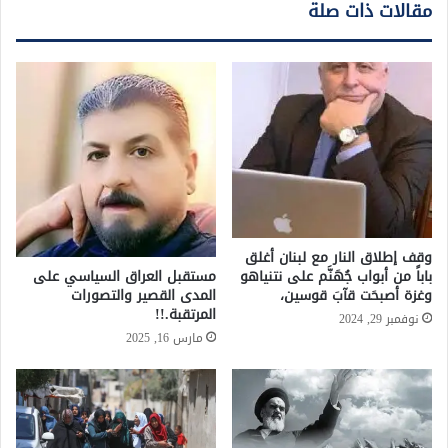
مقالات ذات صلة
وقف إطلاق النار مع لبنان أغلق
باباً من أبواب جُهَنَّم على نتنياهو
مستقبل العراق السياسي على
وغزة أصبحَت قآبَ قوسين،
المدى القصير والتصورات
المرتقبة.!!
نوفمبر 29, 2024
مارس 16, 2025