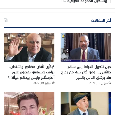
وتشكيل الحكومة العراقية ..!!
أخر المقالات
حين تتحول الدراما إلى سلاح
*بكِّين تقُض مضاجع واشنطن،
طائفي… ومن كان بيته من زجاج
ترامب ونتنياهو يعضون على
فلا يرشق الناس بالحجر
أصابِعهُم وليس بيدهم حيلَة!.*
فبراير 19, 2026
فبراير 19, 2026