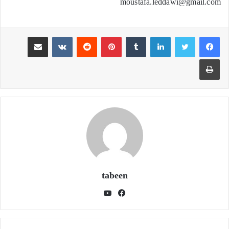
moustafa.leddawi@gmail.com
لينكدإن
بينتيريست
مشاركة عبر البريد
طباعة
tabeen
فيسبوك
يوتيوب