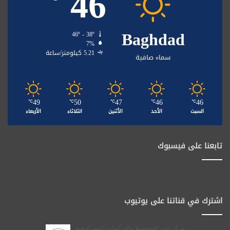
46
Baghdad
46º - 38º
7%
5.21 كيلومتر/ساعة
سماء صافية
49
50
47
46
46
℃
℃
℃
℃
℃
السبت
الأحد
الأثنين
الثلاثاء
الأربعاء
تابعنا على فيسبوك
اشترك في قناتنا على يوتيوب