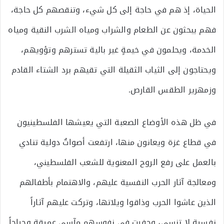
الحياة، إذ هم في حاجة إلى كل شيء، وتنقصهم كل حاجة،
فهم يبحثون عن الطعام والشراب ومياه الشرب النقية ومياه
الخدمة، ويحلمون في خيمةٍ غير بالية تسترهم وتؤويهم،
ويحتاجون إلى الثياب الثقيلة التي تقيهم برد الشتاء القادم
وزمهرير الطقس القارص.
في ظل هذه الأوضاع الصعبة التي يعيشها الفلسطينيون
في قطاع غزة ويعانون منها، ارتفعت أصواتٌ دولية تنادي
بالعمل على رفع الروح المعنوية للشعب الفلسطيني،
ومعالجة آثار الحرب النفسية عليهم، والاهتمام بأطفالهم
الذين عاشوا الحرب وذاقوا ويلاتها، وتركت عليهم آثاراً
نفسية لا تنسى، وحفرت في نفوسهم مآسي عميقة وجراحاً