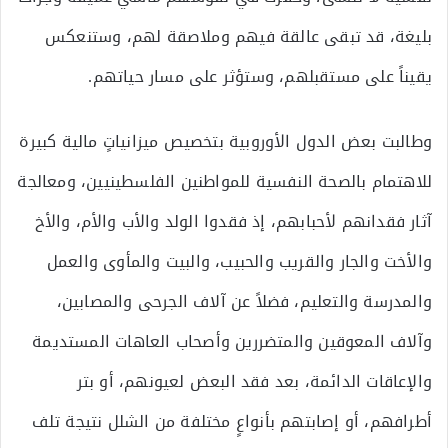
بليغة، قد تبقى عالقة فيهم وملاصقة لهم، وستنعكس
يقيناً على مستقبلهم، وستؤثر على مسار حياتهم.
وطالبت بعض الدول الأوروبية بتخصيص ميزانياتٍ مالية كبيرة
للاهتمام بالصحة النفسية للمواطنين الفلسطينيين، ومعالجة
آثار فقدانهم لأحبابهم، إذ فقدوا الولد والأب والأم، والأخ
والأخت والجار والقريب والحبيب، والبيت والمأوى والعمل
والمدرسة والتعليم، فضلاً عن آلاف الجرحى والمصابين،
وآلاف المعوقين والمتضررين وأصحاب العاهات المستديمة
والإعاقات الدائمة، بعد فقد البعض لعيونهم، أو بتر
أطرافهم، أو إصابتهم بأنواعٍ مختلفة من الشلل نتيجة تلف