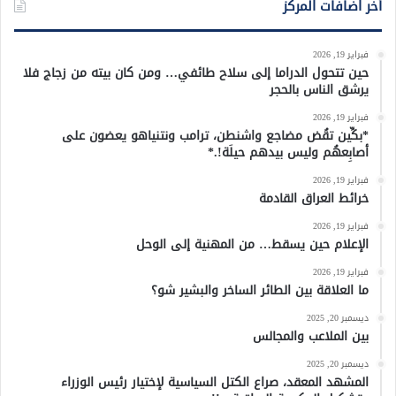
أخر اضافات المركز
فبراير 19, 2026
حين تتحول الدراما إلى سلاح طائفي… ومن كان بيته من زجاج فلا
يرشق الناس بالحجر
فبراير 19, 2026
*بكِّين تقُض مضاجع واشنطن، ترامب ونتنياهو يعضون على
أصابِعهُم وليس بيدهم حيلَة!.*
فبراير 19, 2026
خرائط العراق القادمة
فبراير 19, 2026
الإعلام حين يسقط… من المهنية إلى الوحل
فبراير 19, 2026
ما العلاقة بين الطائر الساخر والبشير شو؟
ديسمبر 20, 2025
بين الملاعب والمجالس
ديسمبر 20, 2025
المشهد المعقد، صراع الكتل السياسية لإختيار رئيس الوزراء