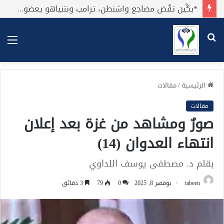
*بكِّين تقُض مضاجع واشنطن، ترامب ونتنياهو يعضون على أصابِعهُم وليس بيدهم حيلَة!.*
بحث
الق
عن
الرئيسية
/
مقالات
مقالات
صورٌ ومشاهد من غزة بعد إعلان
انتهاء العدوان (14)
بقلم د. مصطفى يوسف اللداوي
tabeen
نوفمبر 8, 2025
0
79
3 دقائق