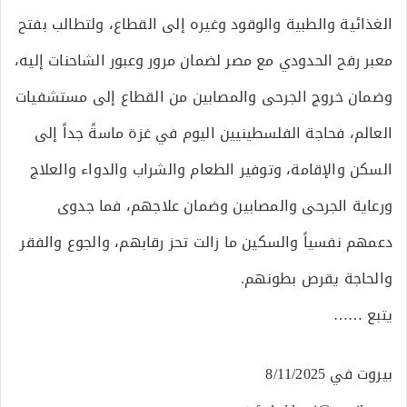
الغذائية والطبية والوقود وغيره إلى القطاع، ولتطالب بفتح
معبر رفح الحدودي مع مصر لضمان مرور وعبور الشاحنات إليه،
وضمان خروج الجرحى والمصابين من القطاع إلى مستشفيات
العالم، فحاجة الفلسطينيين اليوم في غزة ماسةً جداً إلى
السكن والإقامة، وتوفير الطعام والشراب والدواء والعلاج
ورعاية الجرحى والمصابين وضمان علاجهم، فما جدوى
دعمهم نفسياً والسكين ما زالت تحز رقابهم، والجوع والفقر
والحاجة يقرص بطونهم.
يتبع ……
بيروت في 8/11/2025