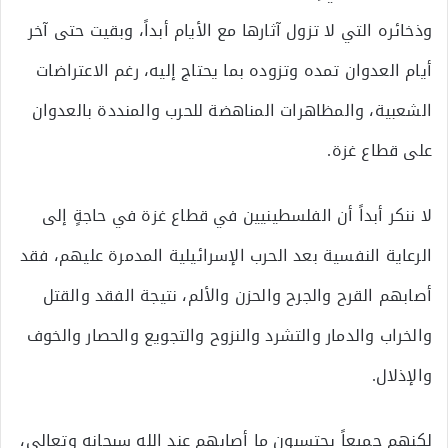
وذخائره التي لا تزول آثارها مع الأيام أبداً، وبقيت حتى آخر
أيام العدوان تمده وتزوده بما يحتاج إليه، رغم الاعتراضات
الشعبية، والمظاهرات المناهضة للحرب والمنددة بالعدوان
على قطاع غزة.
لا ننكر أبداً أن الفلسطينيين في قطاع غزة في حاجةٍ إلى
الرعاية النفسية بعد الحرب الإسرائيلية المدمرة عليهم، فقد
أصابهم القرح والجرح والحزن والألم، نتيجة الفقد والقتل
والخراب والدمار والتشرد والنزوح والتجويع والحصار والخوف
والإذلال.
لكنهم جميعاً يحتسبون ما أصابهم عند الله سبحانه وتعالى،