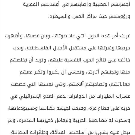
أجهزتهم العصبية وإصابتهم في أعمدتهم الفقرية
ورؤوسهم حيث مراكز الحس والسيطرة.
غريبٌ أمر هذه الدول التي علا صوتها، وبان غضبها، وأظهرت
حرصها وغيرتها على مستقبل الأجيال الفلسطينية، وبدت
خائفة على نتائج الحرب النفسية عليهم، وتريد أن تخلصهم
منها وتجنبهم آثارها، وتخشى أن يكبروا وتكبر معهم
معاناتهم، وتصاحبهم آلامهم، وهي نفسها التي خصصت
عشرات المليارات من الدولارات لدعم العدو الإسرائيلي في
حربه على قطاع غزة، وفتحت لجيشه ثكناتها ومستودعاتها،
وسخرت له مصانعها الحربية ومعامل ذخيرتها المدمرة، ولم
تبخل عليه بشيءٍ من أسلحتها الفتاكة، وطائراته المقاتلة،