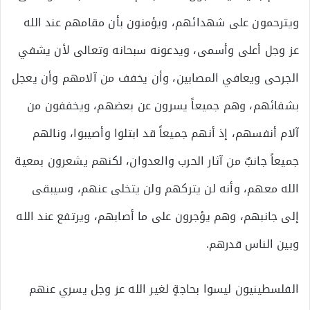
ويترحمون على شهدائهم، ويؤمنون بأن مقامهم عند الله
عز وجل أعلى وأسمى، ويدعونه سبحانه وتعالى لأن يشفي
الجرحى ويعافي المصابين، وأن يخفف من آلامهم وأن يعجل
بشفائهم، وهم جميعاً يسرون عن بعضهم، ويخففون من
آلام أنفسهم، إذ أنهم جميعاً قد ابتلوا وأصيبوا، ونالهم
جميعاً جانبٌ من آثار الحرب والعدوان، لكنهم يشعرون بمعية
الله معهم، وأنه لن يتركهم ولن يتخلى عنهم، وسيبقى
إلى جانبهم، وهم يؤجرون على ما أصابهم، ويرتفع عند الله
وبين الناس قدرهم.
الفلسطينيون ليسوا بحاجةٍ لغير الله عز وجل يسري عنهم