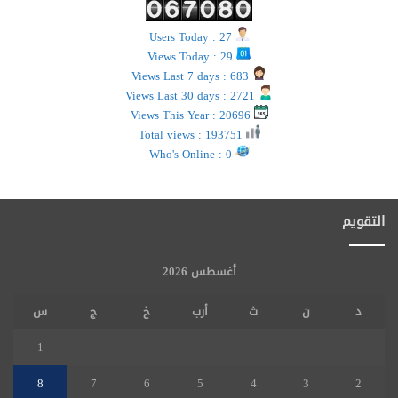
Users Today : 27
Views Today : 29
Views Last 7 days : 683
Views Last 30 days : 2721
Views This Year : 20696
Total views : 193751
Who's Online : 0
التقويم
أغسطس 2026
د
ن
ث
أرب
خ
ج
س
1
8
7
6
5
4
3
2