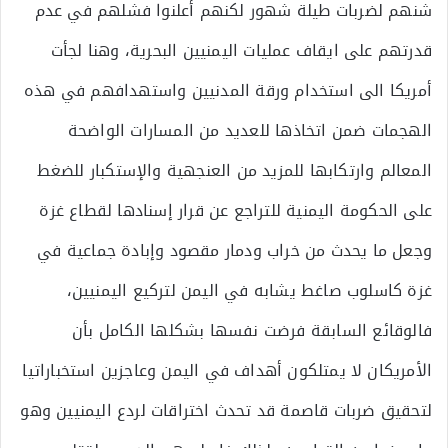
شنهم لضربات طيلة شهور لكنهم أعلنوا فشلهم في عدم
قدرتهم على ايقاف عمليات اليمنيين البحرية، وهنا لجأت
أمريكا الى استخدام ورقة المدنيين واستهدافهم في هذه
الهجمات ضمن اتخاذها للعديد من المسارات الواضحة
المعالم وارتكابها للمزيد من العنجهية والإستكبار للضغط
على الحكومة اليمنية للتراجع عن قرار إسنادها لقطاع غزة
وجعل ما يحدث من خراب ودمار مقصود وإبادة جماعية في
غزة كاسلوب صاغط يشابه في اليمن لتركيع اليمنيين،
فالوقائع السابقة فرضت نفسها بشكلها الكامل بأن
الأمريكان لا يمتلكون أهداف في اليمن وعاجزين استخباراتيا
لتحقيق ضربات قاصمة قد تحدث اختراقات لردع اليمنيين وهو