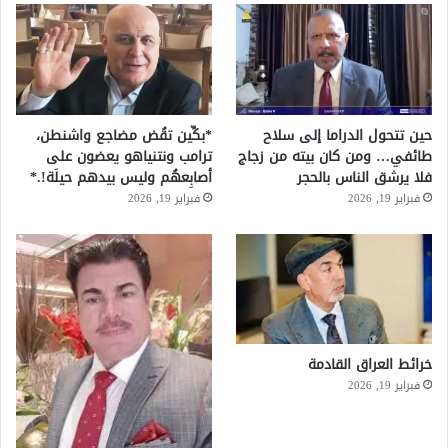
حين تتحول الدراما إلى سلاح
*بكِّين تقُض مضاجع واشنطن،
طائفي… ومن كان بيته من زجاج
ترامب ونتنياهو يعضون على
فلا يرشق الناس بالحجر
أصابِعهُم وليس بيدهم حيلَة!.*
فبراير 19, 2026
فبراير 19, 2026
خرائط العراق القادمة
فبراير 19, 2026