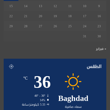
15
14
13
12
11
10
9
22
21
20
19
18
17
16
29
28
27
26
25
24
23
31
30
« فبراير
الطقس
36
℃
Baghdad
46º - 36º
14%
5.33 كيلومتر/ساعة
سماء صافية