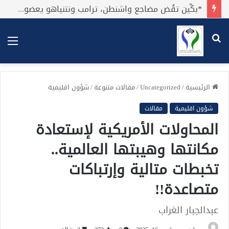
*بكِّين تقُض مضاجع واشنطن، ترامب ونتنياهو يعضون على أصابِعهُم وليس بيدهم حيلَة!.*
بحث
الق
عن
الرئيسية
/
Uncategorized
/
مقالات متنوعة
/
شؤون اقليمية
شؤون اقليمية
مقالات
المحاولات الأمريكية لإستعادة
مكانتها وهيبتها العالمية..
تخبطات متالية وإرتباكات
متصاعدة!!
عبدالجبار الغراب