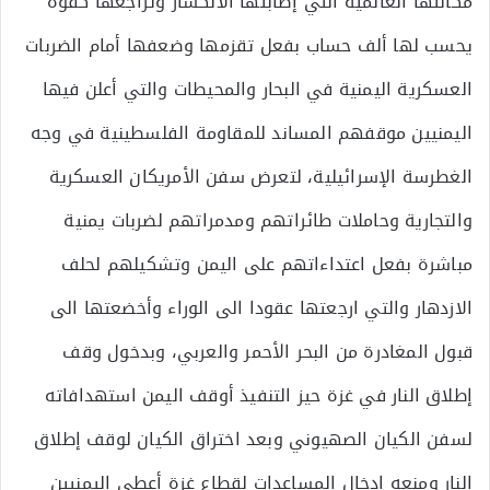
مكانتها العالمية التي إصابتها الانكسار وتراجعها كقوة
يحسب لها ألف حساب بفعل تقزمها وضعفها أمام الضربات
العسكرية اليمنية في البحار والمحيطات والتي أعلن فيها
اليمنيين موقفهم المساند للمقاومة الفلسطينية في وجه
الغطرسة الإسرائيلية، لتعرض سفن الأمريكان العسكرية
والتجارية وحاملات طائراتهم ومدمراتهم لضربات يمنية
مباشرة بفعل اعتداءاتهم على اليمن وتشكيلهم لحلف
الازدهار والتي ارجعتها عقودا الى الوراء وأخضعتها الى
قبول المغادرة من البحر الأحمر والعربي، وبدخول وقف
إطلاق النار في غزة حيز التنفيذ أوقف اليمن استهدافاته
لسفن الكيان الصهيوني وبعد اختراق الكيان لوقف إطلاق
النار ومنعه ادخال المساعدات لقطاع غزة أعطى اليمنيين