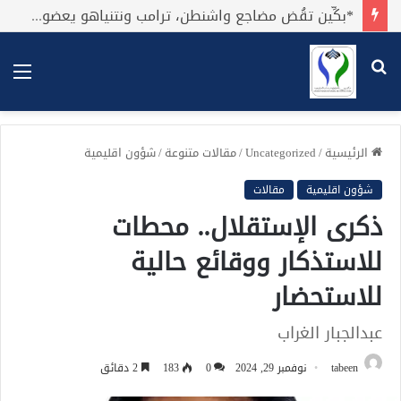
*بكِّين تقُض مضاجع واشنطن، ترامب ونتنياهو يعضون على أصابِعهُم وليس بيدهم حيلَة!.*
بحث
الق
عن
الرئيسية
/
Uncategorized
/
مقالات متنوعة
/
شؤون اقليمية
شؤون اقليمية
مقالات
ذكرى الإستقلال.. محطات
للاستذكار ووقائع حالية
للاستحضار
عبدالجبار الغراب
tabeen
نوفمبر 29, 2024
0
183
2 دقائق