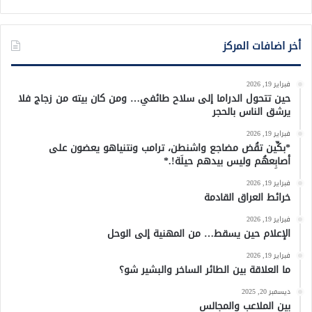
أخر اضافات المركز
فبراير 19, 2026
حين تتحول الدراما إلى سلاح طائفي… ومن كان بيته من زجاج فلا
يرشق الناس بالحجر
فبراير 19, 2026
*بكِّين تقُض مضاجع واشنطن، ترامب ونتنياهو يعضون على
أصابِعهُم وليس بيدهم حيلَة!.*
فبراير 19, 2026
خرائط العراق القادمة
فبراير 19, 2026
الإعلام حين يسقط… من المهنية إلى الوحل
فبراير 19, 2026
ما العلاقة بين الطائر الساخر والبشير شو؟
ديسمبر 20, 2025
بين الملاعب والمجالس