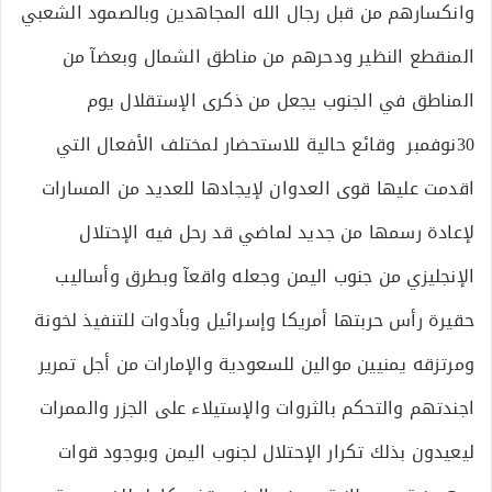
وانكسارهم من قبل رجال الله المجاهدين وبالصمود الشعبي
المنقطع النظير ودحرهم من مناطق الشمال وبعضآ من
المناطق في الجنوب يجعل من ذكرى الإستقلال يوم
30نوفمبر وقائع حالية للاستحضار لمختلف الأفعال التي
اقدمت عليها قوى العدوان لإيجادها للعديد من المسارات
لإعادة رسمها من جديد لماضي قد رحل فيه الإحتلال
الإنجليزي من جنوب اليمن وجعله واقعآ وبطرق وأساليب
حقيرة رأس حربتها أمريكا وإسرائيل وبأدوات للتنفيذ لخونة
ومرتزقه يمنيين موالين للسعودية والإمارات من أجل تمرير
اجندتهم والتحكم بالثروات والإستيلاء على الجزر والممرات
ليعيدون بذلك تكرار الإحتلال لجنوب اليمن وبوجود قوات