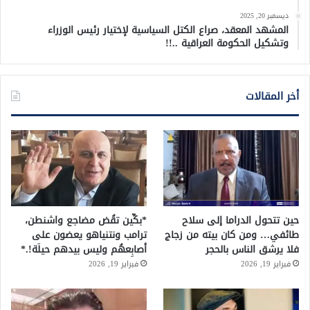
ديسمبر 20, 2025
المشهد المعقد، صراع الكتل السياسية لإختيار رئيس الوزراء
وتشكيل الحكومة العراقية ..!!
أخر المقالات
حين تتحول الدراما إلى سلاح
*بكِّين تقُض مضاجع واشنطن،
طائفي… ومن كان بيته من زجاج
ترامب ونتنياهو يعضون على
فلا يرشق الناس بالحجر
أصابِعهُم وليس بيدهم حيلَة!.*
فبراير 19, 2026
فبراير 19, 2026