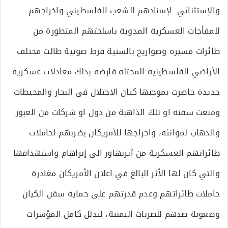
والإستثنائي لإسنادهم للشعب الفلسطيني واخراجهم
للمفأجات العسكرية المدوية باسلحتهم المتطورة من
طائرات مسيرة وصواريخ بالستية فرط صوتية طالت مختلف
الأراضي الفلسطينية المحتلة فارضه بذلك معادلات عسكرية
جديدة حاصرت بموجبها كيان الاحتلال في البحار والمحيطات
ومنعت سفنه او تلك الذاهبة من دول او شركات من العبور
والذهاب لموانئه، واحراجها للأمريكان بضربهم لحاملات
طائراتهم العسكرية من آيزنهاور الى إبراهام واستهدافها
والتي كان لها الأثر البالغ في اعلان الأمريكان مغادرة
حاملات طائراتهم وعدم قدرتهم على حماية سفن الكيان
وصعوبة صدهم للضربات اليمنية، لتدلل كامل المؤشرات