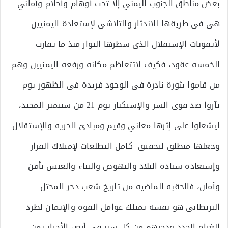
بعض مناطق الجنوب اليمني إلا تحت أوهام وأحلام وأماني
هي في طريقها للاندثار والتلاشي لإستعادة اليمنيين
لأيقونات الإستقلال الذي سطرها الثوار منذ ما يقارب
الخمسة عقود، فكيف لاتتعاظم مكانة ورفعة اليمنيين وهم
من قاموا بثورة نادرة في الوجود فريدة في الظهور يوم
ثآروا ضد قوى الشر والإستكبار يوم 21 من سبتمبر المجيد،
ليشعلوا على إثرها معاني وقيم ومبادئ الحرية والإستقلال
وجعلها منطلق لتحقيق كامل التطلعات لإمتلاك القرار
وإستعادة سيادة البلاد والنهوض والبناء والعيش بأمن
وآمان، فالحقبة الماضية من تاريخ شعب دحر المحتل
البريطاني هو نفسه يمتلك عوامل القوة والإيمان لطرد
الغزاة الجدد ودحرهم من كل شبر في أرض الأحرار يمن