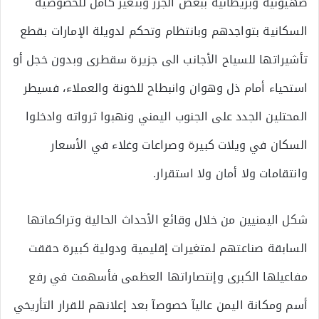
صهيونية وبريطانية ببعض الجزر وبتغير كامل للخصوصية
السكانية بتواجدهم وبانتظام وتحكم لدويلة الإمارات بقطع
تأشيراتها للسياح الأجانب الى جزيرة سقطرى وبدون خجل أو
استحياء أمام ذل وهوان وانبطاح للخونة والعملاء، فسيطر
المحتلين الجدد على الجنوب اليمني ونهبوا ثرواته وادخلوا
السكان في ويلات كبيرة وصراعات وغلاء في الأسعار
وانتقامات ولا أمان ولا استقرار.
شكل اليمنيين من خلال وقائع الأحداث الحالية وتراكماتها
السابقة صناعتهم لمتغيرات إقليمية ودولية كبيرة حققت
مفاعيلها الكبرى وإنتصاراتها العظمى فأسهمت في رفع
أسم ومكانة اليمن عاليآ خصوصآ بعد إعلانهم للقرار التأريخي