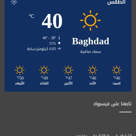
الطقس
40
℃
Baghdad
46º - 38º
11%
6.05 كيلومتر/ساعة
سماء صافية
50
49
47
46
46
℃
℃
℃
℃
℃
السبت
الأحد
الأثنين
الثلاثاء
الأربعاء
تابعنا على فيسبوك