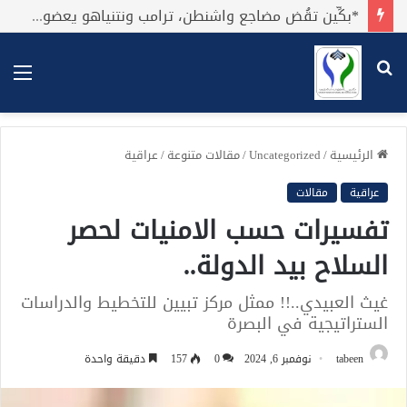
*بكِّين تقُض مضاجع واشنطن، ترامب ونتنياهو يعضون على أصابِعهُم وليس بيدهم حيلَة!.*
بحث
الق
عن
الرئيسية
/
Uncategorized
/
مقالات متنوعة
/
عراقية
عراقية
مقالات
تفسيرات حسب الامنيات لحصر
السلاح بيد الدولة..
غيث العبيدي..!! ممثل مركز تبيين للتخطيط والدراسات
الستراتيجية في البصرة
tabeen
نوفمبر 6, 2024
0
157
دقيقة واحدة