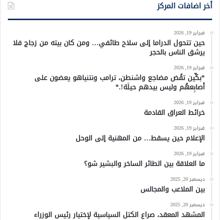
أخر اضافات المركز
فبراير 19, 2026
حين تتحول الدراما إلى سلاح طائفي… ومن كان بيته من زجاج فلا
يرشق الناس بالحجر
فبراير 19, 2026
*بكِّين تقُض مضاجع واشنطن، ترامب ونتنياهو يعضون على
أصابِعهُم وليس بيدهم حيلَة!.*
فبراير 19, 2026
خرائط العراق القادمة
فبراير 19, 2026
الإعلام حين يسقط… من المهنية إلى الوحل
فبراير 19, 2026
ما العلاقة بين الطائر الساخر والبشير شو؟
ديسمبر 20, 2025
بين الملاعب والمجالس
ديسمبر 20, 2025
المشهد المعقد، صراع الكتل السياسية لإختيار رئيس الوزراء