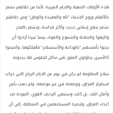
هذه الأوقات الصعبة والايام المريرة، لأننا من خلالهم نشعر
بالألهام وروح الانتماء ”لله والعقيدة والوطن“ ومن خلالهم
نشعر بنهج إيماني حديث وأكثر قداسة، ونشعر بالفخر
والزهوا والصلابة والشموخ والقوة، بينما غيرنا أرادوا أن
ينجوا بأنفسهم ”بالوداعة والأستسلام“ فأهلكوها، وأصبحوا
كالأسرى يحاولون العثور على مكان للجلوس فلا يجدونه.
سلاح المقاومة لم يكن في يوم من الايام الرياح التي حركت
استقرار العراق، ووضعته في غير موضعه، ولم تعبث بأمن
وأمان البلد، بل كانت وستبقى الرديف القوي، الموجه ضد
اعداء العراق، ولنصرة المستضعفين في المنطقة، إلى أن