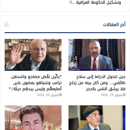
وتشكيل الحكومة العراقية ..!!
أخر المقالات
حين تتحول الدراما إلى سلاح
*بكِّين تقُض مضاجع واشنطن،
طائفي… ومن كان بيته من زجاج
ترامب ونتنياهو يعضون على
فلا يرشق الناس بالحجر
أصابِعهُم وليس بيدهم حيلَة!.*
فبراير 19, 2026
فبراير 19, 2026