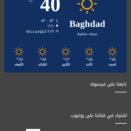
40
Baghdad
46º - 38º
11%
6.05 كيلومتر/ساعة
سماء صافية
50
49
47
46
46
℃
℃
℃
℃
℃
السبت
الأحد
الأثنين
الثلاثاء
الأربعاء
تابعنا على فيسبوك
اشترك في قناتنا على يوتيوب