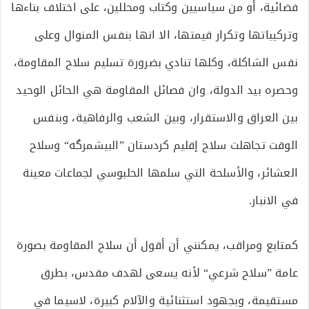
فضائية، أو من سياسيين وكتاب ومحللين، على اختلاف بناءها
وتركيباتها وتكرار قيمتها، الا انها بنفس المنوال وعلى
نفس الشاكلة، وكلها تنادي بضرورة تسليم سلاح المقاومة،
وحصره بيد الدولة، وان فصائل المقاومة هي الحائل الوحيد
بين العراق والاستقرار، وبين الشعب والرفاهية، وبنفس
الوقت تجاهلت سلاح إقليم كردستان ”البيشمرگه“ وسلاح
العشائر، والأسلحة التي سلمها الحلبوسي لجماعات معينة
في الانبار.
كمتابع ومراقب، يمكنني أن أقول أن سلاح المقاومة بصورة
عامة ”سلاح شرعي“ لأنه يسعى لهدف مقدس، بطرق
مستقيمة، وبجهود استثنائية والآلام كبيرة، لاسيما في