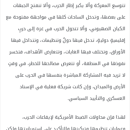
تتوسع المعركة وألا يكبر إطار الحرب، وألا تنفتح الجبهات
على بعضها، وتدخل الساحات كلها في مواجهة مفتوحة مع
الكيان الصهيوني، وألا تتحول الحرب في غزة إلى حربٍ
إقليميةٍ دوليةٍ، تدخل فيها دولٌ وتنظيمات، وتتداخل فيها
الأوراق، وتختلف فيها الغايات، وتتعارض الأهداف، فتخسر
نفوذها في المنطقة، أو تتعرض مصالحها للخطر، في وقتٍ
لا تريد فيه المشاركة المباشرة بنفسها في الحرب على
الأرض والميدان، وإن كانت شريكة فعلية في الإسناد
العسكري والتأييد السياسي.
لهذا فإن محاولات الضبط الأمريكية لإيقاعات الحرب،
وعمليات تنظيمها وتركيزها والتأكيد على استمراريتها ولكن