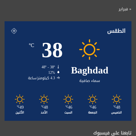
« فبراير
الطقس
38
℃
Baghdad
48º - 38º
12%
4.3 كيلومتر/ساعة
سماء صافية
49
48
46
46
48
℃
℃
℃
℃
℃
الخميس
الجمعة
السبت
الأحد
الأثنين
تابعنا على فيسبوك