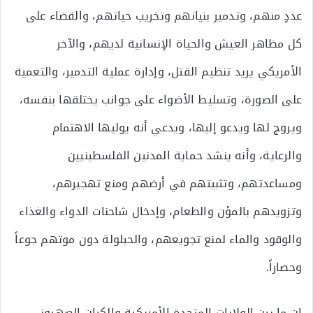
عددٍ منهم، وتدمير بنيانهم وتخريب حياتهم، والقضاء على
كل مظاهر العيش والحياة الإنسانية لديهم، والآخر
الأمريكي يريد تنظيم القتل، وإدارة عملية التدمير، والتعمية
على الصورة، وتسليط الأضواء على جوانب يختلقها بنفسه،
ويروج لها ويدعو إليها، ويدعي أنه يوليها الاهتمام
والرعاية، وأنه ينشد حماية المدنين الفلسطينيين
ومساعدتهم، وتثبيتهم في أرضهم ومنع تهجيرهم،
وتزويدهم بالمؤن والطعام، وإدخال شاحنات الدواء والغذاء
والوقود والماء لمنع تجويعهم، والحيلولة دون موتهم جوعاً
وحصاراً.
إن ما بين الولايات المتحدة الأمريكية والكيان الصهيوني