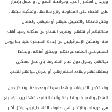
ويريدان استمرار الحرب ومواصلة العدوان، والعمل بإصرار
على القضاء على المقاومة ونزع سلاحها، وتفكيك بنيتها،
وقتل قادتها والتضييق عليهم أو نفيهم، واعتقال
مقاتليهم أو قتلهم، وتفريغ القطاع من سكانه وطرد أهله
منه، وتمكين الإسرائيليين من إعادة السيطرة عليه بما يؤمن
لمستوطني الغلاف عودتهم، ويحقق أمنهم، ويحفظ
حياتهم، ويحول دون قيام المقاومة بأي عملِ عسكري
يستهدفهم ويهدد استقرارهم، أو يعرض حياتهم للخطر.
وقد تكون الفروقات بينهما بسيطة ومحدودة، وتتركز حول
الشكل والصورة، والطريقة وآلية التنفيذ، فهذا يريد الإسراع
في جريمته، والإثخان في صفوف الفلسطينيين، وقتل أكبر