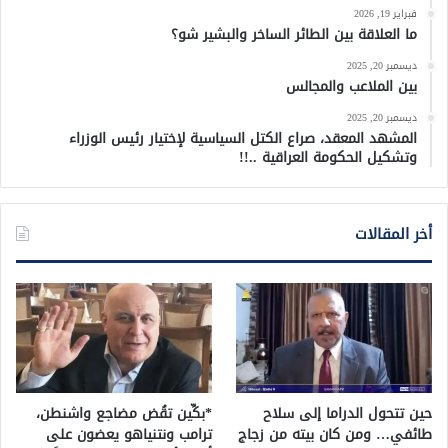
فبراير 19, 2026
ما العلاقة بين الطائر الساخر والبشير شو؟
ديسمبر 20, 2025
بين الملاعب والمجالس
ديسمبر 20, 2025
المشهد المعقد، صراع الكتل السياسية لإختيار رئيس الوزراء
وتشكيل الحكومة العراقية ..!!
أخر المقالات
حين تتحول الدراما إلى سلاح
*بكِّين تقُض مضاجع واشنطن،
طائفي… ومن كان بيته من زجاج
ترامب ونتنياهو يعضون على