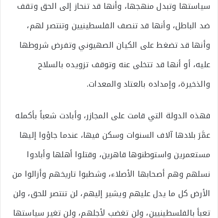
سياستها وتبدل منهجها، وأنها قد تنحاز إلى الحق وتقف
ضد الباطل، وأنها قد تنصف الفلسطينيين وتنتصر لهم،
وأنها قد تضغط على الكيان الصهيوني وتفرض شروطها
عليه، أو أنها قد تتخلى عنه وتوقف تزويده بالسلاح
والذخيرة، وإمداده بالعتاد والمعدات.
فهذه الدولة التي قامت على المجازر، وأبادت شعباً بأكمله
عمَّرَ بلادها آلاف السنوات وسكن فيها، عندما جاؤوا إليها
مستعمرين واستوطنوها قاهرين، وقتلوا أهلها وأبادوا
نسلهم وهم أصحابها الأصلاء، وشطبوا تاريخهم وأزالوا من
الأرض كل ما يدل عليهم ويشير إليهم، لن تنتصر للحق، ولن
تعبأ بالفلسطينيين، ولن تغضب لأجلهم، ولن تغير سياستها