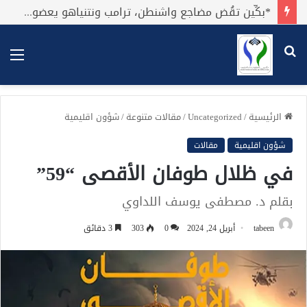
*بكِّين تقُض مضاجع واشنطن، ترامب ونتنياهو يعضون على أصابِعهُم وليس بيدهم حيلَة!.*
بحث
الق
عن
الرئيسية
/
Uncategorized
/
مقالات متنوعة
/
شؤون اقليمية
شؤون اقليمية
مقالات
في ظلال طوفان الأقصى “59”
بقلم د. مصطفى يوسف اللداوي
tabeen
أبريل 24, 2024
0
303
3 دقائق