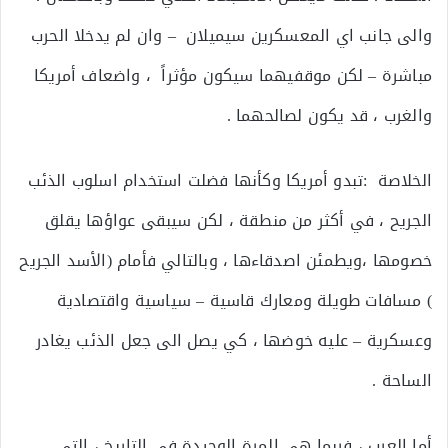
والى جانب اي المعسكرين سيميلان – وان لم يدخلا الحرب
مباشرة – لكن موقفيهما سيكون مؤثراً ، واضعاف أمريكا
والغرب ، قد يكون لصالحهما .
الخلاصة :تبدو أمريكا وكأنها فضلت استخدام اسلوب الذئب
الجريح ، في أكثر من منطقة ، لكن سيبقى عواؤها يقلق
خصومها ،ويطمئن اصدقاءها ، وبالتالي فأمام (الأسد الجريح
) مسافات طويلة ومعارك قاسية – سياسية واقتصادية
وعسكرية – عليه خوضها ، كي يصل الى جعل الذئب يغادر
الساحة .
أما العرب ، فربما هي المرة الوحيدة في التاريخ ، التي