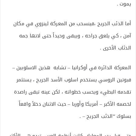
يموت .
أما الذئب الجريح ،فينسحب من المعركة لينزوي في مكان
آمن ، كي يلعق جراحه ، ويبقى وحيداً حتى لاتها جمه
الذئاب الأخرى .
المعركة الدائرة في أوكرانيا – تشابه هذين الاسلوبين –
فبوتين الروسي يستخدم اسلوب الأسد الجريح ، يستثمر
تقدمه البطيء ويحسب خطواته ، لكن عينه تبقى راصدة
لخصمه الأكبر – أمريكا وأوربا – حيث الاثنان دخلاً واقعاً
بسلوك “الذئب الجريح – .
حتى قبل بدء المعارك ،كانت أنظمة العرب ،تبدو هي الأكثر