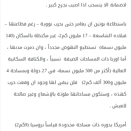
لاضمانة الا ينسحب اذا اصيب بجرح كبير .
باستطاعة بوتين ان يغامر حتى بحرب نووية – رغم فظاعتها –
فبلاده الشاسعة – 17 مليون كم2- غير مكتظة بالسكان (140
مليون نسمة) تستطيع النهوض مجدداً ، وان دمرت مدنها ،
أما اوربا ذات المساحات الضيقة نسبياً ، والكثافة السكانية
العالية (أكثر من 500 مليون نسمة- في 27 دولة وبمساحة 4
مليون و300 ألف كم2) فلن يبقى لها وجود ان وقعت حرب
كهذه ، وستكون مساحاتها ملوثة بالإشعاع وغير صالحة
للعيش .
أمريكا بدوره ذات مساحة محدودة قياساً بروسيا (9كم2)