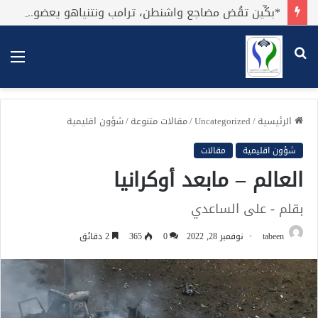
*بكِّين تقُض مضاجع واشنطن، ترامب ونتنياهو يعضون على أصابِعهُم وليس بيدهم حيلَة!.*
بحث
الق
عن
الرئيسية
/
Uncategorized
/
مقالات متنوعة
/
شؤون اقليمية
شؤون اقليمية
مقالات
العالم – مابعد أوكرانيا
بقلم - على الساعدي
tabeen
نوفمبر 28, 2022
0
365
2 دقائق