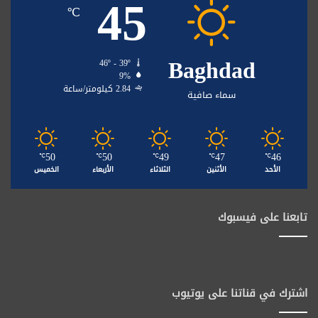
45
℃
Baghdad
46º - 39º
9%
2.84 كيلومتر/ساعة
سماء صافية
50
50
49
47
46
℃
℃
℃
℃
℃
الأحد
الأثنين
الثلاثاء
الأربعاء
الخميس
تابعنا على فيسبوك
اشترك في قناتنا على يوتيوب