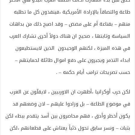
طاعة والتصاقاً بالإرادة الأمريكية ،فينفذون كل ما تطلبه
منهم – بقناعة أم على مضض – وقد اصبح ذلك من بداهات
السياسة وثابتها ، صحيح ان هناك دولاً أخرى تشارك العرب
في هذه الميزة ، لكنهم الوحيدون الذين لايستطيعون
ابداء التذمر ويجبرون على دفع اموال طائلة لحمايتهم –
حسب تصريحات ترامب أيام حكمه – .
لكن حرب أوكرانيا ،أظهرت ان الاوربيين ، لايقلّون عن العرب
في موضوع الطاعة – بل وزادوا عليهم – لان وضعهم قد
يكون أخطر وأدق ، فهم محاصرون بين أسد يتقدم ببطء لكن
بثبات – ونسر سابق تحول ذئباً يعتاش على قطعانهم ،لكن