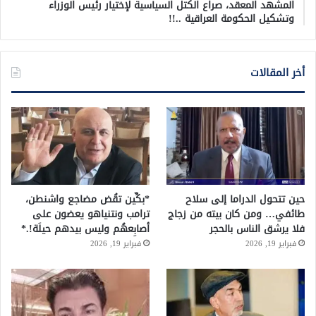
المشهد المعقد، صراع الكتل السياسية لإختيار رئيس الوزراء
وتشكيل الحكومة العراقية ..!!
أخر المقالات
حين تتحول الدراما إلى سلاح
*بكِّين تقُض مضاجع واشنطن،
طائفي… ومن كان بيته من زجاج
ترامب ونتنياهو يعضون على
فلا يرشق الناس بالحجر
أصابِعهُم وليس بيدهم حيلَة!.*
فبراير 19, 2026
فبراير 19, 2026