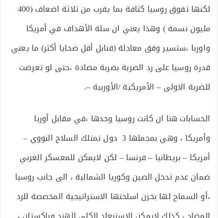
لكنها تفوق روسيا كثافة بما يقرب من ثلاثة اضعاف (400
مليون نسمة ) وهذا يعني ان سلة الأهداف في أمريكا
واوربا ،ستسير وفق معادلة (قنابل أقل ضحايا أكثر) ما يعني
قدرة روسيا على رد الضربة بضربة مضادة ،حتى لو تعرضت
للضربة الاولى – الأمريكية /الأوربية –.
الحسابات هنا ان كانت روسيا وحدها ،في مقابل أوربا
وأمريكا ، وهي بمجملها 3 دول تمتلك السلاح النووي –
أمريكا – بريطانيا – فرنسا – لكن لايمكن للمعسكر الغربي
ضمان عدم تدخل الصين وكوريا الشمالية ، الى جانب روسيا
،أو السماح لها بخزن اسلحتها الاستراتيجية المخصصة للرد
المضاد ، كذلك لايمكن الاستبعاد الكلي للهند وباكستان ،