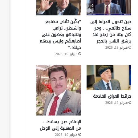
حين تتحول الدراما إلى
*بكِّين تقُض مضاجع
سلاح طائفي… ومن
واشنطن، ترامب
كان بيته من زجاج فلا
ونتنياهو يعضون على
يرشق الناس بالحجر
أصابِعهُم وليس بيدهم
حيلَة!.*
فبراير 19, 2026
فبراير 19, 2026
خرائط العراق القادمة
فبراير 19, 2026
الإعلام حين يسقط…
من المهنية إلى الوحل
فبراير 19, 2026