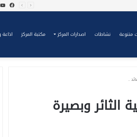
فيسب
ي
*بكِّين تقُض مضاجع واشنطن، ترامب ونتنياهو يعضون على أصابِعهُم وليس بيدهم حيلَة!.*
 متنوعة
نشاطات
اصدارات المركز
مكتبة المركز
اذاعة وتلف
ئد ..
 الثائر وبصيرة