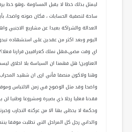
ليمثل بذلك خطا لا يقبل المساومة ،وهو خط ي
ساحة لتصفية الحسابات ، فكان صوته واضحا، بأن ال
العدالة والشراكة بعيدا عن مشاريع الاجنبي واه
اليوم وبعد اكثر من عقدين على استشهاده تبدو ا
اي وقت مضى،فهل نملك كعراقيين قرارنا فعلا؟ وه
العناوين! هل فهمنا ان السياسة بلا اخلاق ليست
وهنا ولاكون منصفا فأني ارى ان شهيد المحراب
واضحا وقد مثل الوضوح في زمن الالتباس وموقفه
فقدنا فعليا رجلا ذي بصيرة ومشروعا وطنيا لن ي
وحكمة لا يحظى بها الا من عركته التجارب وخبرت
والداني رجل كل المراحل التي تطلبت موقفا ينتص