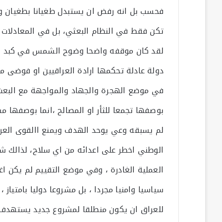
فحسب بل انه رفض ان يستبدل طغيانا بطغيان وا
تكن فقط في النظام البعثي، بل في المعادلات ال
لقد كان موقفه واضحا وضوح الشمس في كبد السم
دولة عادلة تحكمها ارادة العراقيين او فوضى مق
في موضع الهجرة والجهاد والمواجهة مع البعث ا
بوصفها تجمعا للثأر او المصالح ،انما بوصفها مس
لم يسبقه وعي يوحد الهدف ويمنع االقوى العرا
الوطني اخطر على اعدائه من اي سلاح، لذالك شك
العملية الغادرة ، وفي موضع التقييم لم يكن اغتي
سياسيا وامنيا مجردا ، بل مشروعا دوليا بامتياز
للعراق ان يكون منطلقا لمشروع جديد يستهدف ت