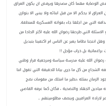
رفض الوصاية مهما كان مصدرها ويرفض ان يكون العراق
عراق لا يحكم الا من قبل ابنائه ولا يبنى الا بتوازن
دافه التي من اجلها جاء بقواته العسكرية للمنطقة.
لاسئلة التي طرحها رضوان الله عليه اكثر الحاحا من
ل انتجنا نظاما يعبر عن الناس ام اكتفينا بتبديل
 براغماتية بل خراب مؤجل !!
 رضوان الله عليه مدرسة سياسة ومرجعية قرار وطني
 الشجاع من كل ما جرى بيانا للحقيقة التي تقول اننا
جود الزمان بمثله ،نظير ما امتلك من مقومات نضج
ه ميادين الجهاد والتضحية ، فكان كما عرفه القاصي
ر لارادة العراقيين وينصف مظلوميتهم ..