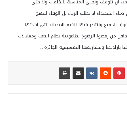
ب ان نتوقف ونحيي المناسبة بالكلمات ولا حتى
ماء الشهداء لا تطلب الرثاء بل الوفاء للنهج
قوق الجميع وننتصر فيها للقيم الاصيلة التي اكدتها
افل من رفضوا الرضوخ لطاغوتية نظام البعث ومعادلات
نا بارادتها ومشاريعها التقسيمية الجائرة ..
بينتيريست
مشاركة عبر البريد
طباعة