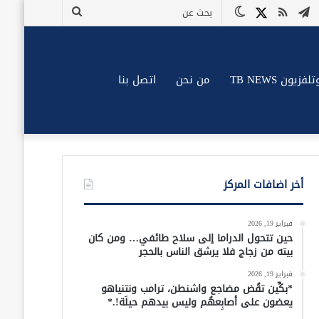
وك
وتيوب
تيلقرام
ملخص
X
الوضع
بحث
الموقع
المظلم
عن
RSS
زيون TB NEWS
من نحن
اتصل بنا
أخر اضافات المركز
فبراير 19, 2026
حين تتحول الدراما إلى سلاح طائفي… ومن كان
بيته من زجاج فلا يرشق الناس بالحجر
فبراير 19, 2026
*بكِّين تقُض مضاجع واشنطن، ترامب ونتنياهو
يعضون على أصابِعهُم وليس بيدهم حيلَة!.*