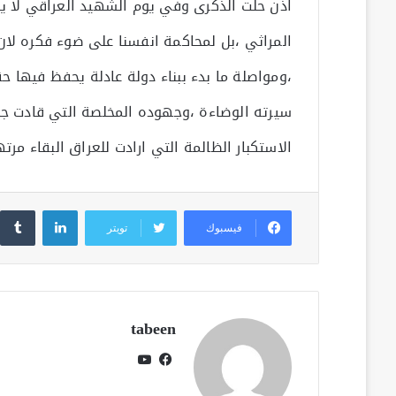
اذن حلت الذكرى وفي يوم الشهيد العراقي لا يج
المراثي ،بل لمحاكمة انفسنا على ضوء فكره لان د
،ومواصلة ما بدء ببناء دولة عادلة يحفظ فيها ح
سيرته الوضاءة ،وجهوده المخلصة التي قادت جح
الاستكبار الظالمة التي ارادت للعراق البقاء مرته
لينكدإن
فيسبوك
تويتر
tabeen
فيسبوك
يوتيوب