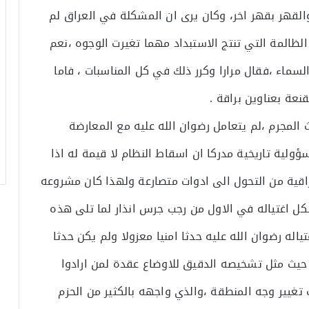
لقهر بقهر اخر، وكان يرى ان المشكلة في العراق لم
ظالمة التي تنتج الاستبداد مهما تغيرت الوجوه ،نعم
اء ،فقال مرارا وكرر ذلك في كل المناسبات ، فاما
نعة بعناوين براقة .
لمجرم ،لم يتعامل رضوان الله عليه مع المعارضة
ؤولية تاريخية مدركا ان اسقاط النظام لا قيمة له اذا
قية من التحول الى ادوات متصارعة ولهذا كان مشروعه
ل اغتياله في الاول من رجب جرس انذار لما تلى هذه
اله رضوان الله عليه حدثا امنيا معزولا ولم يكن حدثا
 ، حيث مثل تشخيصه الدقيق للاوضاع عقدة لمن ارادوا
غيير وجه المنطقة ،والذي واجهه بالكثير من الحزم