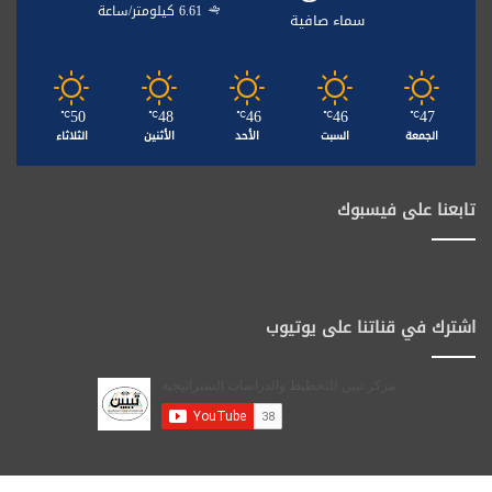
6.61 كيلومتر/ساعة
سماء صافية
50
48
46
46
47
℃
℃
℃
℃
℃
الجمعة
السبت
الأحد
الأثنين
الثلاثاء
تابعنا على فيسبوك
اشترك في قناتنا على يوتيوب