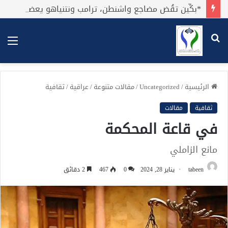
*بكِّين تقُض مضاجع واشنطن، ترامب ونتنياهو يعضون على أصابِعهُم وليس بيدهم حيلَة!.*
بحث
الق
عن
الرئيسية
/
Uncategorized
/
مقالات متنوعة
/
عراقية
/
ثقافية
ثقافية
مقالات
في قاعة المحكمة
مانع الزاملي
tabeen
يناير 28, 2024
0
467
2 دقائق