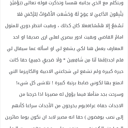
ويتكلم مع الذي بجانبه همسا وتذكرت قوله تعالى (يَوْمَئِذٍ
يَتَّبِعُونَ الدَّاعِيَ لا عِوَجَ لَهُ وَخَشَعَتِ الأَصْوَاتُ لِلرَّحْمَنِ فَلا
تَسْمَعُ إِلا هَمْسًا)فعلا كان كذلك ، وبقيت انتظر دوري للمثول
امامً القاضي وبقيت ادور ببصري لعلي ارى صديقا او احد
المعارف يعمل هنا لكي يشفع لي او اسأله عما سيقال لي
فلم اجد(﴿فَمَا لَنَا مِن شَافِعِينَ * وَلَا صَدِيقٍ حَمِيمٍ﴾ حقا كانت
حيرة كبيرة ولم تشفع لي شجاعتي الادبية والكاريزما التي
اتمتع بها لكوني ضابط برتبة كبيرة ! تلاشى كل شيء!
وسرحت بجد متأملا فيما يؤول له مصيرنا اذا خرجنا من
الاجداث حفاة عراة(يوم يخرجون من الأجداث سراعا كأنهم
إلى نصب يوفضون ) حقا انه مصير لابد ان نكون يوما صائرين