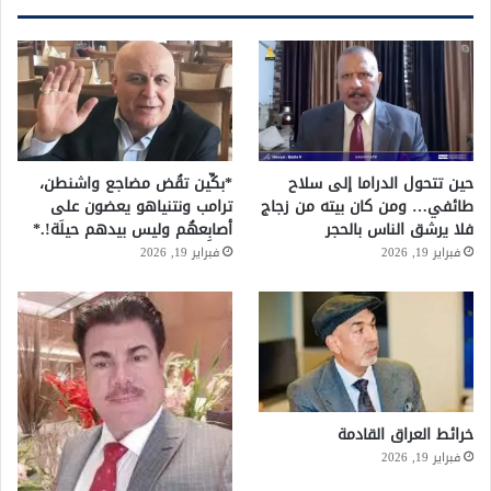
حين تتحول الدراما إلى سلاح
*بكِّين تقُض مضاجع واشنطن،
طائفي… ومن كان بيته من زجاج
ترامب ونتنياهو يعضون على
فلا يرشق الناس بالحجر
أصابِعهُم وليس بيدهم حيلَة!.*
فبراير 19, 2026
فبراير 19, 2026
خرائط العراق القادمة
فبراير 19, 2026