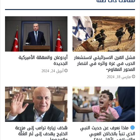
مقالات ذات صلة
فشل القرن الاسرائيلي لاستشعار
أردوغان والمهمّة الأميركية
الحرب في غزة واثره في انتصار
الجديدة
المحور المقاوم•
أبريل 24, 2024
مارس 18, 2024
ماذا نعرف عن حديث النبي
هَدَف زيارة ترامب إلى مزرعة
الذي تنبأ بالخذلان العربي
الخليج يهدف إلى لَمَ الغَلَّة
والإسلامي لأهل غزة؟
والمحصول،