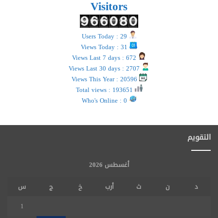
Visitors
Users Today : 29
Views Today : 31
Views Last 7 days : 672
Views Last 30 days : 2707
Views This Year : 20596
Total views : 193651
Who's Online : 0
التقويم
أغسطس 2026
د
ن
ث
أرب
خ
ج
س
1