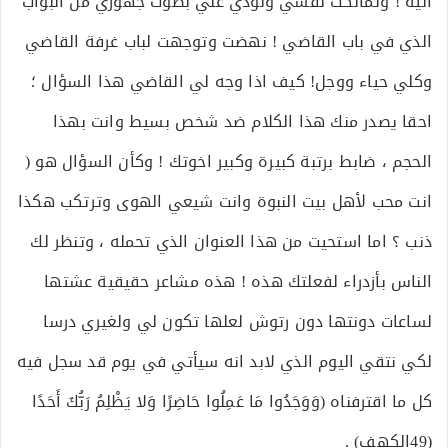
اليه ! وتمالكت نفسي ونودي علي بصوت جهوري من البواب
الذي في باب القاضي ! نهضت وتوجهت لباب غرفة القاضي
وكلي حياء ووجل! كيف اذا وجه لي القاضي هذا السؤال ؛
احقا يصدر منك هذا الكلام ضد شخص بسيط وانت بهذا
الحجم ، ضابط برتبة كبيرة وكبير اخوتك ! وكأن السؤال هو (
انت محب لأهل بيت النبوة وانت شيعي الهوى وترتكب هكذا
ذنب ؟ اما استحيت من هذا العنوان الذي تحمله ، وتنظر لك
الناس بأزدراء لفعلتك هذه ! هذه مشاعر حقيقية عشتها
لساعات دونتها دون رتوش لعلها تكون لي ولغيري درسا
لكي نتقي اليوم الذي لابد انه سيأتي في يوم قد سجل فيه
كل ما اقترفناه (وَوَجَدُوا مَا عَمِلُوا حَاضِرًا وَلا يَظْلِمُ رَبُّكَ أَحَدًا
(49الكهف) .