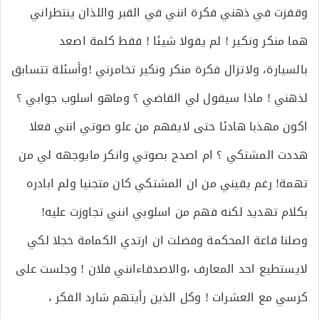
وقفزت في ذهني فكرة انني في القبر واللذان ينتطراني
هما منكر ونكير ! لم يقولا شيئا ! فقط كلمة اصعد
بالسيارة، ولاتزال فكرة منكر ونكير تخامرني !وأسئلة تتسابق
لذهني ! ماذا سيقول لي القاضي ؟ وماهو اسلوب جوابي ؟
اكون مهذبا هادئا حتى لايفهم من علو صوتي انني فعلا
هددت المشتكي ؟ ام اصدح بصوتي وانكر مايوجهه لي من
تهمة! رغم يقيني من ان المشتكي كان متجنيا ولم ابادره
بكلام تهديد لكنه فهم من اسلوبي انني تجاوزت عليه!
وصلنا قاعة المحكمة وفضلت ان ارتدي الكمامة خجلا لكي
لايستطيع احد المعارف ،والاصدقاءانني فلان ! وجلست على
كرسي مع العشرات ! وكل الذين رأيتهم شارد الفكر ،