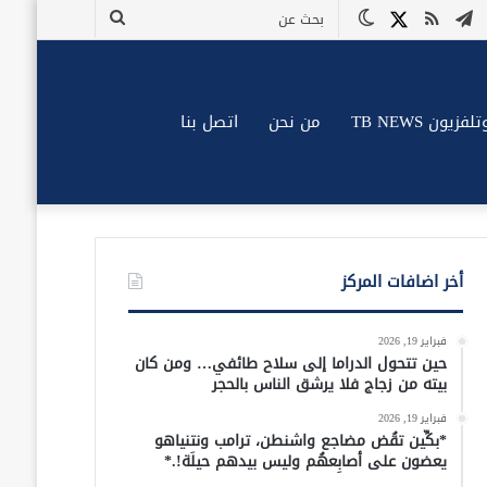
وك
وتيوب
تيلقرام
ملخص
X
الوضع
بحث
الموقع
المظلم
عن
RSS
زيون TB NEWS
من نحن
اتصل بنا
أخر اضافات المركز
فبراير 19, 2026
حين تتحول الدراما إلى سلاح طائفي… ومن كان
بيته من زجاج فلا يرشق الناس بالحجر
فبراير 19, 2026
*بكِّين تقُض مضاجع واشنطن، ترامب ونتنياهو
يعضون على أصابِعهُم وليس بيدهم حيلَة!.*