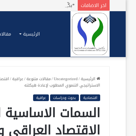
اخر الاضافات
الرئيسية
مقالات
الرئيسية
/
Uncategorized
/
مقالات متنوعة
/
عراقية
/
اقتصا
الاستراتيجي التنموي المطلوب لإعادة هيكلته
اقتصادية
بحوث ودراسات
عراقية
السمات الاساسية ل
الاقتصاد العراقي و