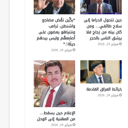
حين تتحول الدراما إلى
*بكِّين تقُض مضاجع
سلاح طائفي… ومن
واشنطن، ترامب
كان بيته من زجاج فلا
ونتنياهو يعضون على
يرشق الناس بالحجر
أصابِعهُم وليس بيدهم
حيلَة!.*
فبراير 19, 2026
فبراير 19, 2026
خرائط العراق القادمة
فبراير 19, 2026
الإعلام حين يسقط…
من المهنية إلى الوحل
فبراير 19, 2026