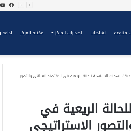
فيسب
ي
*بكِّين تقُض مضاجع واشنطن، ترامب ونتنياهو يعضون على أصابِعهُم وليس بيدهم حيلَة!.*
 متنوعة
نشاطات
اصدارات المركز
مكتبة المركز
اذاعة وتلف
دية
/
السمات الاساسية للحالة الريعية في الاقتصاد العراقي والتصور
لحالة الريعية في
التصور الاستراتيجي