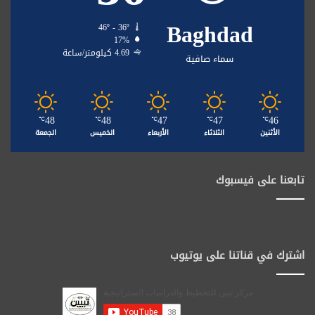
Baghdad
46º - 36º
17%
4.69 كيلومتر/ساعة
سماء صافية
48
48
47
47
46
℃
℃
℃
℃
℃
الأثنين
الثلاثاء
الأربعاء
الخميس
الجمعة
تابعنا على فيسبوك
اشترك في قناتنا على يوتيوب