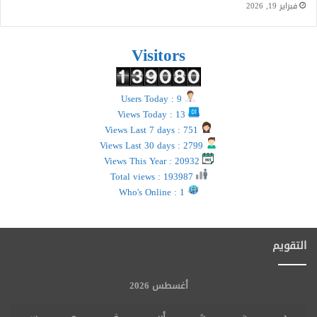
فبراير 19, 2026
Visitors
Users Today : 9
Views Today : 13
Views Last 7 days : 751
Views Last 30 days : 2799
Views This Year : 20932
Total views : 193987
Who's Online : 1
التقويم
أغسطس 2026