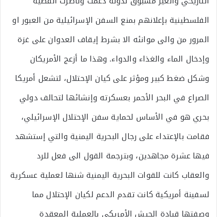
التأريخي والغير مسبوق لدولة دعمت وناصرت القضية
الفلسطينية بإعلانهم بمنع السفن الإسرائيلية من العبور او
المرور من والى موانئه الا بشرط إيقاف العدوان على غزة
وإدخال الماء والغذاء والدواء. وهذا ما أزعج الأمريكان
وشكل ضغط كبير ومؤثر على كيان الإحتلال، لتشعل أمريكا
الصراع في البحر الأحمر بعسكرته وإنشائها لتحالف دولي
بحري هو في الأساس لحماية سفن الإحتلال الإسرائيلي،
فقامت بالإعتداء على رجال البحرية اليمنية والتي إستشهد
فيها عشرة مجاهدين، وبترجمة القول الى فعل للرد
والعقاب كانت للقوات البحرية اليمنية شنها لعملية عسكرية
لسفينة أمريكية كانت تقدم الدعم لكيان الإحتلال مما
وصفتها قيادة الجيش الأمريكي بالعملية المعقدة