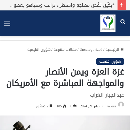
*بكِّين تقُض مضاجع واشنطن، ترامب ونتنياهو يعضون على أصابِعهُم وليس بيدهم حيلَة!.*
بحث
الق
عن
الرئيسية
/
Uncategorized
/
مقالات متنوعة
/
شؤون اقليمية
شؤون اقليمية
غزة العزة ويمن الأنصار
والمواجهة المباشرة مع الأمريكان
عبدالجبار الغراب
tabeen
يناير 21, 2024
0
185
2 دقائق