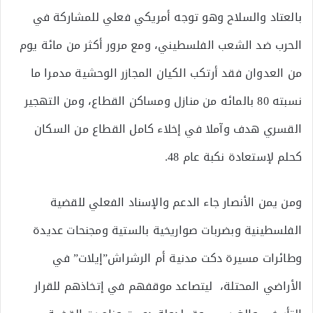
بالعتاد والسلاح وهو توجه أمريكي فعلي للمشاركة في
الحرب ضد الشعب الفلسطيني، ومع مرور أكثر من مائة يوم
من العدوان فقد أرتكب الكيان المجازر الوحشية مدمرا ما
نسبته 80 بالمائه من منازل ومساكن القطاع، ومن التهجير
القسري هدف وآملا في إخلاء كامل القطاع من السكان
كحلم لإستعادة نكبة عام 48.
ومن يمن الأنصار جاء الدعم والإسناد الفعلي للقضية
الفلسطينية وبضربات صواريخية بالستية ومجنحات عديدة
وطائرات مسيرة دكت مدنية أم الرشراش”إيلات” في
الأراضي المحتلة، ليتصاعد موقفهم في إتخاذهم للقرار