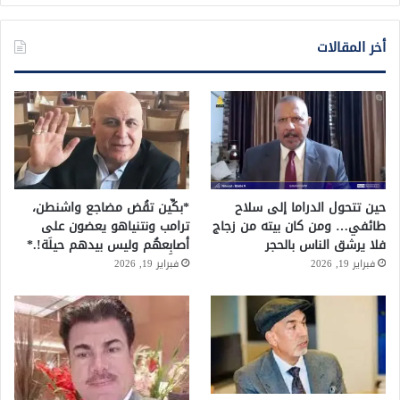
أخر المقالات
حين تتحول الدراما إلى سلاح
*بكِّين تقُض مضاجع واشنطن،
طائفي… ومن كان بيته من زجاج
ترامب ونتنياهو يعضون على
فلا يرشق الناس بالحجر
أصابِعهُم وليس بيدهم حيلَة!.*
فبراير 19, 2026
فبراير 19, 2026