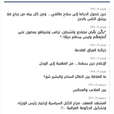
فبراير 19, 2026
حين تتحول الدراما إلى سلاح طائفي… ومن كان بيته من زجاج فلا
يرشق الناس بالحجر
فبراير 19, 2026
*بكِّين تقُض مضاجع واشنطن، ترامب ونتنياهو يعضون على
أصابِعهُم وليس بيدهم حيلَة!.*
فبراير 19, 2026
خرائط العراق القادمة
فبراير 19, 2026
الإعلام حين يسقط… من المهنية إلى الوحل
فبراير 19, 2026
ما العلاقة بين الطائر الساخر والبشير شو؟
ديسمبر 20, 2025
بين الملاعب والمجالس
ديسمبر 20, 2025
المشهد المعقد، صراع الكتل السياسية لإختيار رئيس الوزراء
وتشكيل الحكومة العراقية ..!!